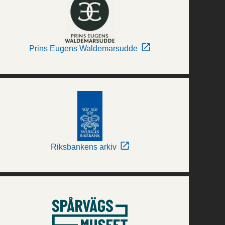
Prins Eugens Waldemarsudde
Riksbankens arkiv