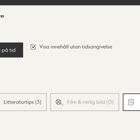
Visa innehåll utan tidsangivelse
a på tid
Litteraturtips
(
3
)
Film & rörlig bild
(
0
)