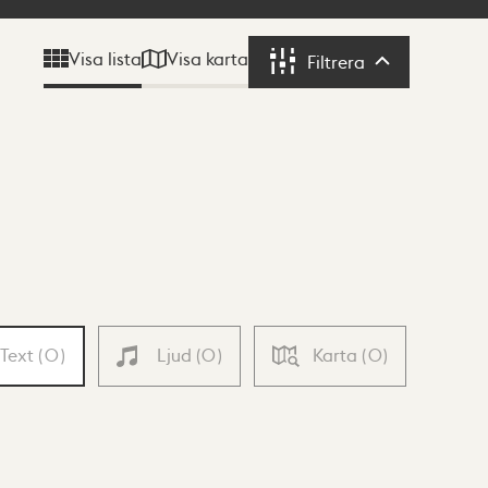
Visa karta
Visa lista
Filtrera
Filtrera
Text
(
0
)
Ljud
(
0
)
Karta
(
0
)