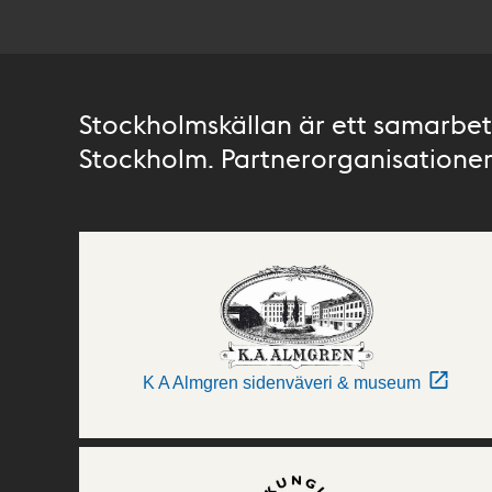
Stockholmskällan är ett samarbete
Stockholm. Partnerorganisationer 
K A Almgren sidenväveri & museum