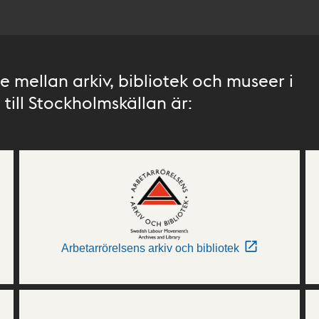
 mellan arkiv, bibliotek och museer i
till Stockholmskällan är:
Arbetarrörelsens arkiv och bibliotek