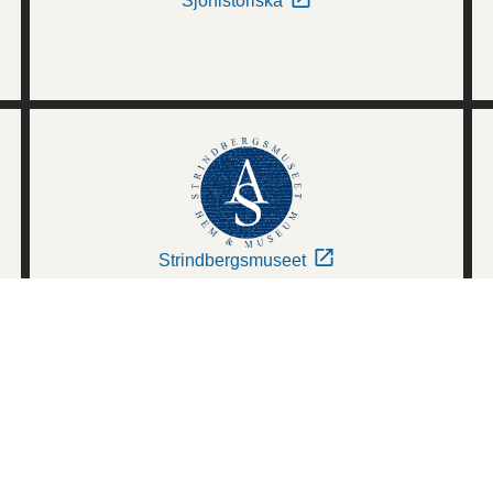
Sjöhistoriska
Strindbergsmuseet