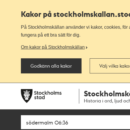
Kakor på stockholmskallan
.st
På Stockholmskällan använder vi kakor, cookies, för a
fungera på ett bra sätt för dig.
Om kakor på Stockholmskällan
Godkänn alla kakor
Välj vilka kak
Till
Till
Stockholmsk
navigationen
huvudinnehållet
Historia i ord, ljud oc
Sök
Fritextsök