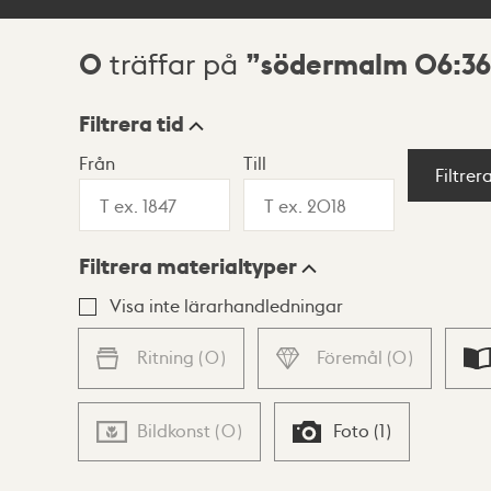
0
södermalm 06:36
träffar på
Sökresultat
Filtrera tid
Från
Till
Visningsläge
Filtrer
Filtrera materialtyper
Lista
Karta
Visa inte lärarhandledningar
Ritning
(
0
)
Föremål
(
0
)
Bildkonst
(
0
)
Foto
(
1
)