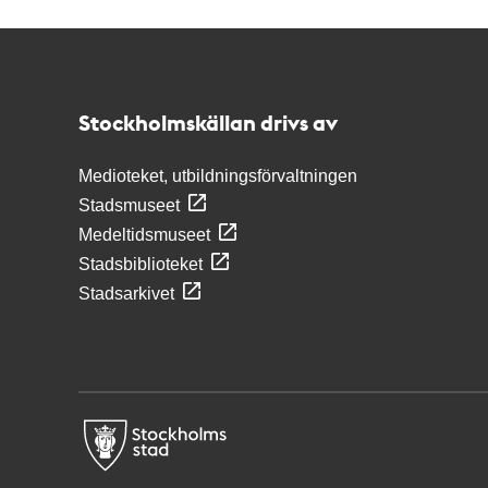
Kontakt
Stockholmskällan
Stockholmskällan drivs av
Medioteket, utbildningsförvaltningen
Stadsmuseet
Medeltidsmuseet
Stadsbiblioteket
Stadsarkivet