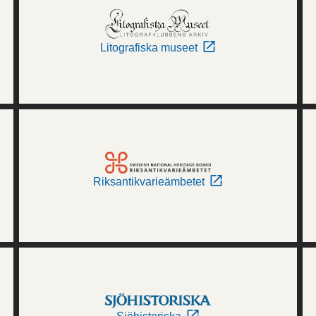
Litografiska museet
Riksantikvarieämbetet