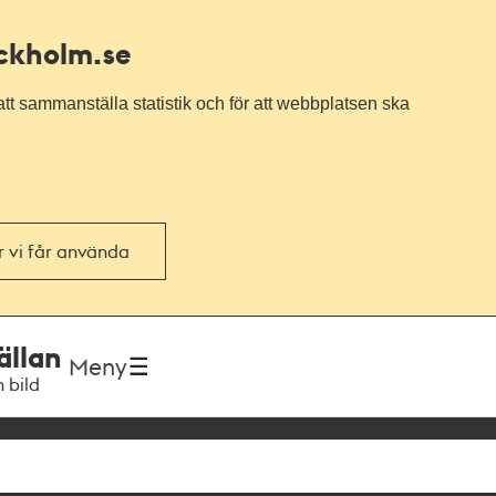
ockholm.se
tt sammanställa statistik och för att webbplatsen ska
or vi får använda
ällan
Meny
h bild