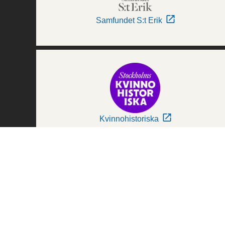
Samfundet S:t Erik
Kvinnohistoriska
Världskulturmuseerna