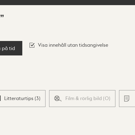
Visa innehåll utan tidsangivelse
a på tid
Litteraturtips
(
3
)
Film & rörlig bild
(
0
)