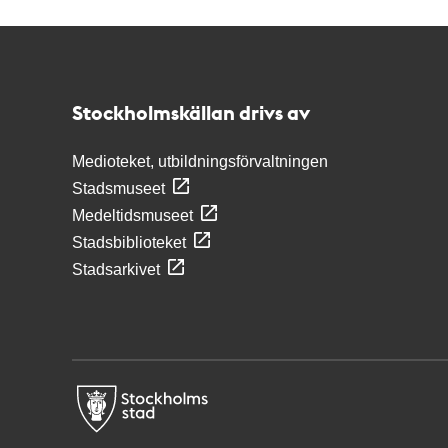
Kontakt
Stockholmskällan
Stockholmskällan drivs av
Medioteket, utbildningsförvaltningen
Stadsmuseet
Medeltidsmuseet
Stadsbiblioteket
Stadsarkivet