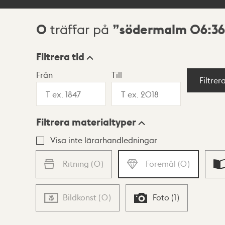
0
södermalm 06:36
träffar på
Sökresultat
Filtrera tid
Från
Till
Visningsläge
Filtrer
Filtrera materialtyper
Lista
Karta
Visa inte lärarhandledningar
Ritning
(
0
)
Föremål
(
0
)
Bildkonst
(
0
)
Foto
(
1
)