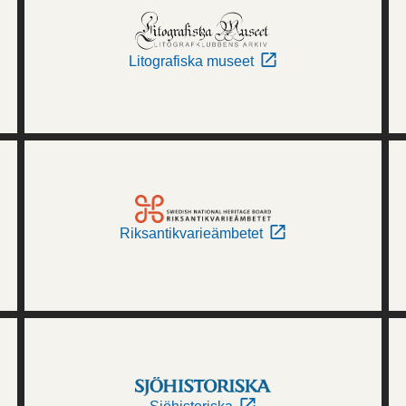
Litografiska museet
Riksantikvarieämbetet