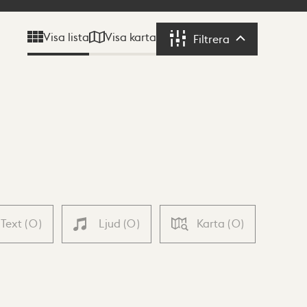
Visa karta
Visa lista
Filtrera
Filtrera
Text
(
0
)
Ljud
(
0
)
Karta
(
0
)