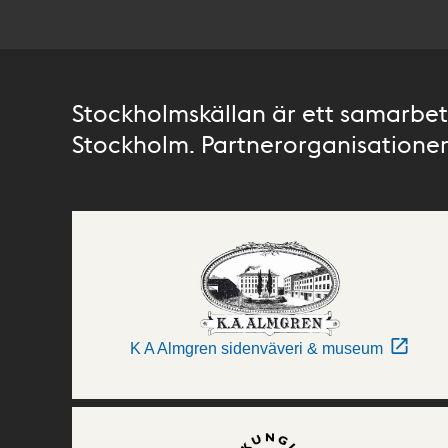
Stockholmskällan är ett samarbete
Stockholm. Partnerorganisationer 
K A Almgren sidenväveri & museum