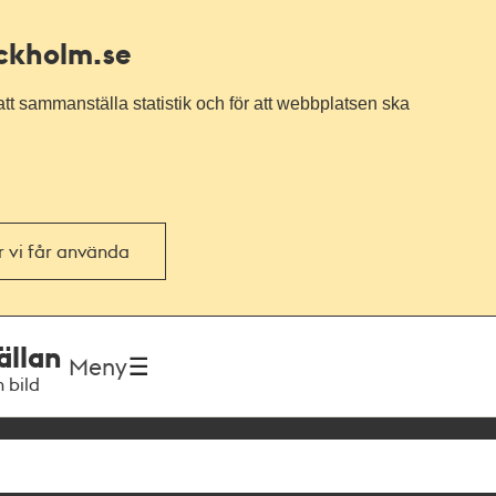
ockholm.se
tt sammanställa statistik och för att webbplatsen ska
or vi får använda
ällan
Meny
h bild