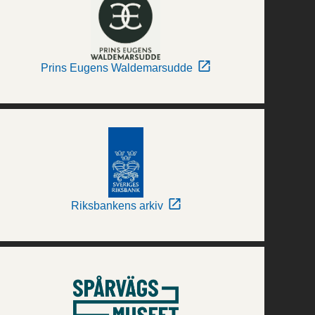
Prins Eugens Waldemarsudde
Riksbankens arkiv