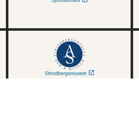
Sjöhistoriska
Strindbergsmuseet