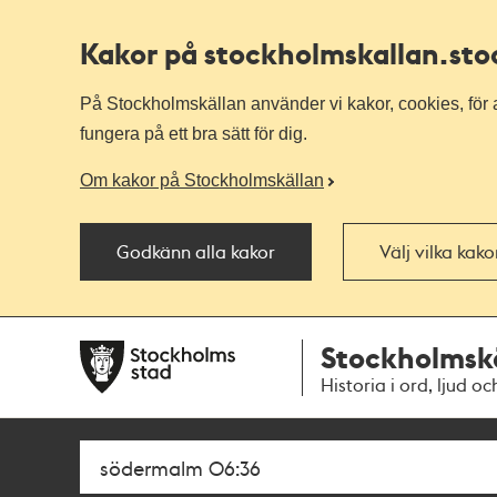
Kakor på stockholmskallan
.st
På Stockholmskällan använder vi kakor, cookies, för a
fungera på ett bra sätt för dig.
Om kakor på Stockholmskällan
Godkänn alla kakor
Välj vilka kak
Till
Till
Stockholmsk
navigationen
huvudinnehållet
Historia i ord, ljud oc
Sök
Fritextsök