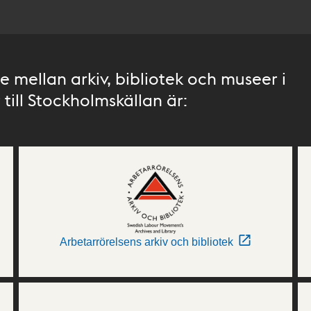
 mellan arkiv, bibliotek och museer i
till Stockholmskällan är:
Arbetarrörelsens arkiv och bibliotek