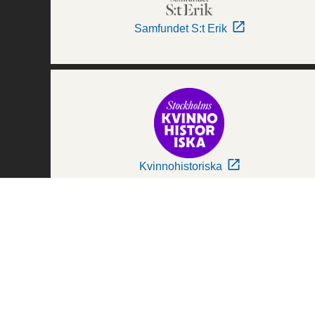
Samfundet S:t Erik
Kvinnohistoriska
Världskulturmuseerna