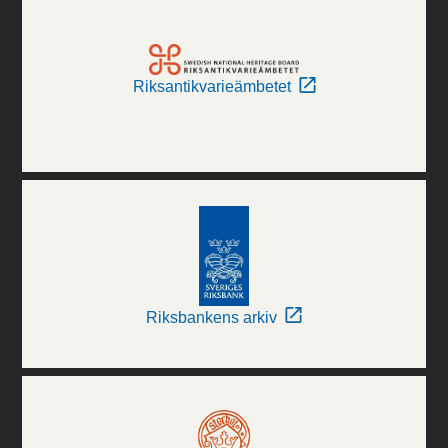
Riksantikvarieämbetet
Riksbankens arkiv