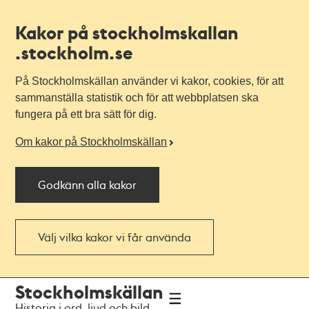
Kakor på stockholmskallan
.stockholm.se
På Stockholmskällan använder vi kakor, cookies, för att
sammanställa statistik och för att webbplatsen ska
fungera på ett bra sätt för dig.
Om kakor på Stockholmskällan
Godkänn alla kakor
Välj vilka kakor vi får använda
Till
Till
Stockholmskällan
navigationen
huvudinnehållet
Historia i ord, ljud och bild