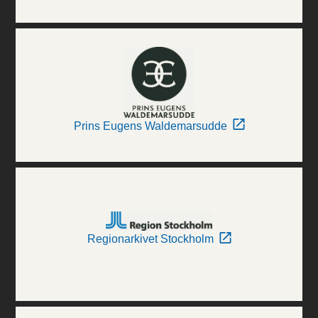
Prins Eugens Waldemarsudde
Regionarkivet Stockholm