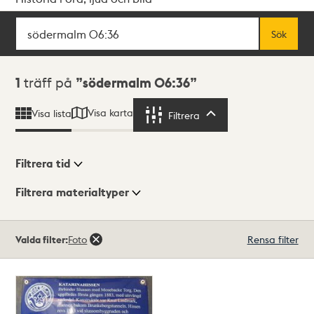
Sök
Fritextsök
Sök
Sökresultat
1
träff på
södermalm 06:36
Visa karta
Visa lista
Filtrera
Filtrera
Filtrera tid
Filtrera materialtyper
Visningsläge
Totalt
Valda filter:
Foto
Rensa filter
1
träffar
Lista
Karta