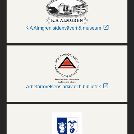
K A Almgren sidenväveri & museum
Arbetarrörelsens arkiv och bibliotek