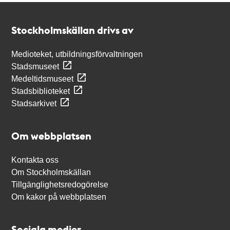
Kontakt
Stockholmskällan
Stockholmskällan drivs av
Medioteket, utbildningsförvaltningen
Stadsmuseet
Medeltidsmuseet
Stadsbiblioteket
Stadsarkivet
Om webbplatsen
Kontakta oss
Om Stockholmskällan
Tillgänglighetsredogörelse
Om kakor på webbplatsen
Sociala medier