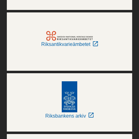
Riksantikvarieämbetet
Riksbankens arkiv