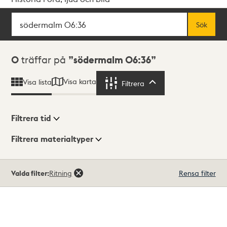
Sök
Fritextsök
Sök
Sökresultat
0
träffar på
södermalm 06:36
Visa karta
Visa lista
Filtrera
Filtrera
Filtrera tid
Filtrera materialtyper
Visningsläge
Totalt
Valda filter:
Ritning
Rensa filter
0
träffar
Lista
Karta