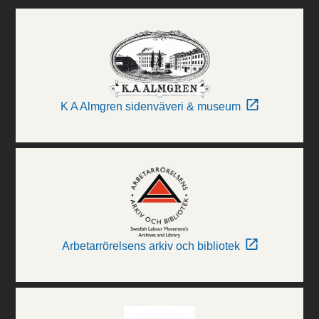
K A Almgren sidenväveri & museum
Arbetarrörelsens arkiv och bibliotek