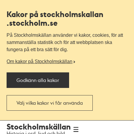
Kakor på stockholmskallan
.stockholm.se
På Stockholmskällan använder vi kakor, cookies, för att
sammanställa statistik och för att webbplatsen ska
fungera på ett bra sätt för dig.
Om kakor på Stockholmskällan
Godkänn alla kakor
Välj vilka kakor vi får använda
Till
Till
Stockholmskällan
navigationen
huvudinnehållet
Historia i ord, ljud och bild