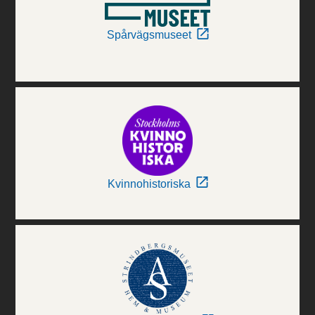
Spårvägsmuseet
Kvinnohistoriska