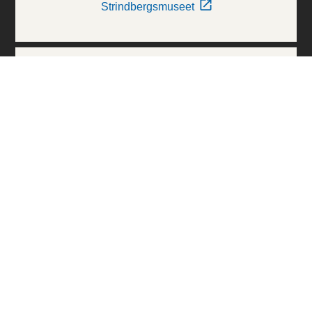
Strindbergsmuseet
Thielska Galleriet
Världskulturmuseerna