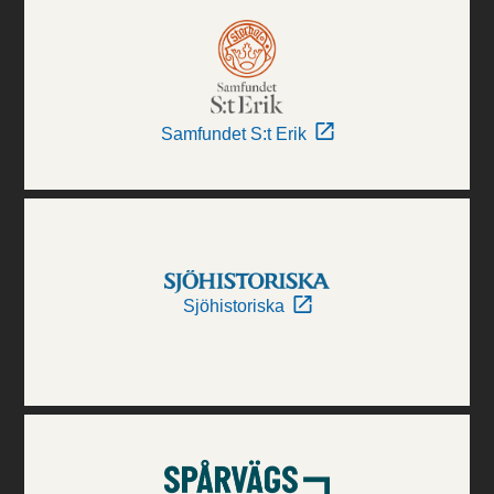
Samfundet S:t Erik
Sjöhistoriska