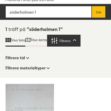
Sök
Fritextsök
Sök
Sökresultat
1
träff på
söderholmen 1
Visa karta
Visa lista
Filtrera
Filtrera
Filtrera tid
Filtrera materialtyper
Visningsläge
Totalt
1
träffar
Lista
Karta