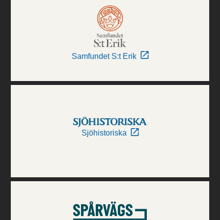
Samfundet S:t Erik
Sjöhistoriska