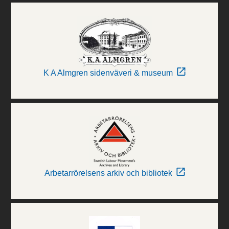
K A Almgren sidenväveri & museum
Arbetarrörelsens arkiv och bibliotek