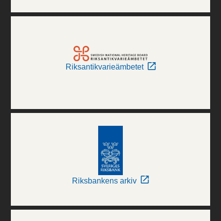
Riksantikvarieämbetet
Riksbankens arkiv