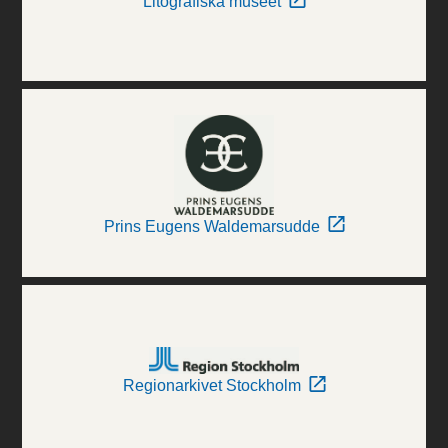
Litografiska museet
Prins Eugens Waldemarsudde
Regionarkivet Stockholm