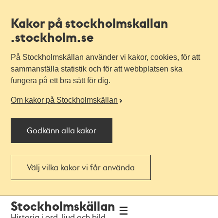
Kakor på stockholmskallan
.stockholm.se
På Stockholmskällan använder vi kakor, cookies, för att
sammanställa statistik och för att webbplatsen ska
fungera på ett bra sätt för dig.
Om kakor på Stockholmskällan
Godkänn alla kakor
Välj vilka kakor vi får använda
Till
Till
Stockholmskällan
navigationen
huvudinnehållet
Historia i ord, ljud och bild