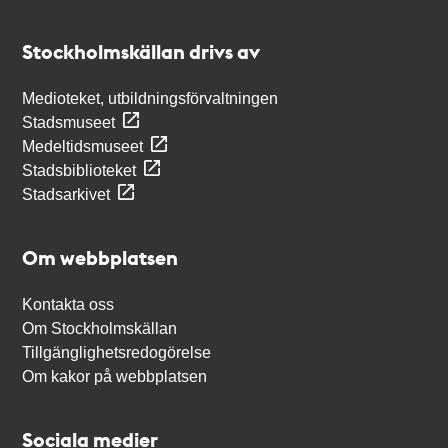
Kontakt
Stockholmskällan
Stockholmskällan drivs av
Medioteket, utbildningsförvaltningen
Stadsmuseet
Medeltidsmuseet
Stadsbiblioteket
Stadsarkivet
Om webbplatsen
Kontakta oss
Om Stockholmskällan
Tillgänglighetsredogörelse
Om kakor på webbplatsen
Sociala medier