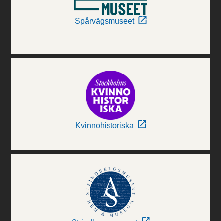
Spårvägsmuseet
Kvinnohistoriska