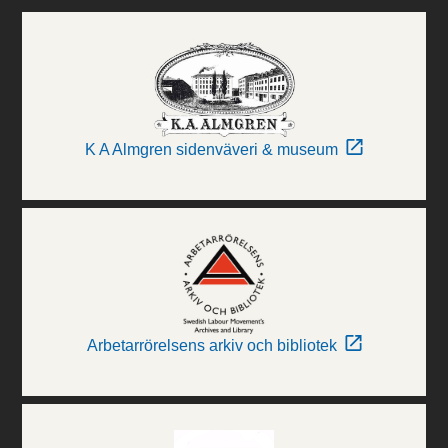
K A Almgren sidenväveri & museum
Arbetarrörelsens arkiv och bibliotek