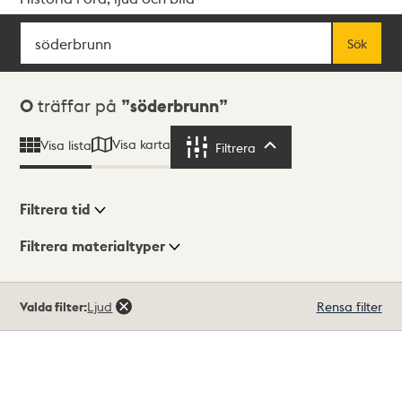
Sök
Fritextsök
Sök
Sökresultat
0
träffar på
söderbrunn
Visa karta
Visa lista
Filtrera
Filtrera
Filtrera tid
Filtrera materialtyper
Visningsläge
Totalt
Valda filter:
Ljud
Rensa filter
0
träffar
Lista
Karta