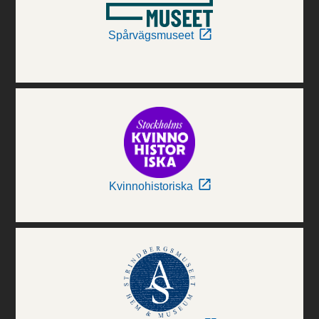
Spårvägsmuseet
Kvinnohistoriska