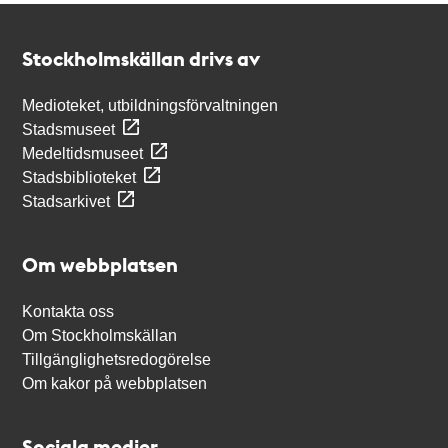
Kontakt
Stockholmskällan
Stockholmskällan drivs av
Medioteket, utbildningsförvaltningen
Stadsmuseet
Medeltidsmuseet
Stadsbiblioteket
Stadsarkivet
Om webbplatsen
Kontakta oss
Om Stockholmskällan
Tillgänglighetsredogörelse
Om kakor på webbplatsen
Sociala medier