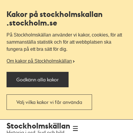
Kakor på stockholmskallan
.stockholm.se
På Stockholmskällan använder vi kakor, cookies, för att
sammanställa statistik och för att webbplatsen ska
fungera på ett bra sätt för dig.
Om kakor på Stockholmskällan
Godkänn alla kakor
Välj vilka kakor vi får använda
Till
Till
Stockholmskällan
navigationen
huvudinnehållet
Historia i ord, ljud och bild