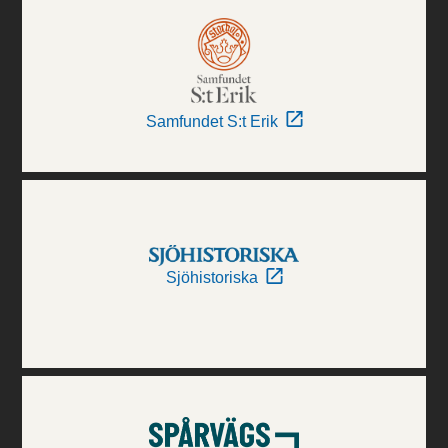
Samfundet S:t Erik
Sjöhistoriska