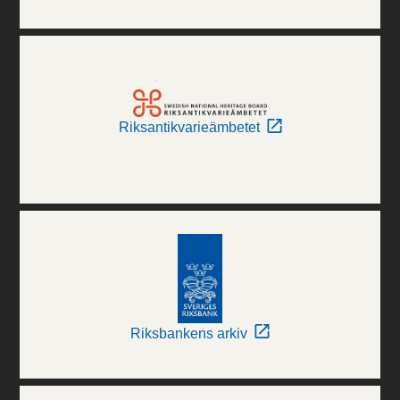
Riksantikvarieämbetet
Riksbankens arkiv