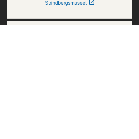
Strindbergsmuseet
Thielska Galleriet
Världskulturmuseerna