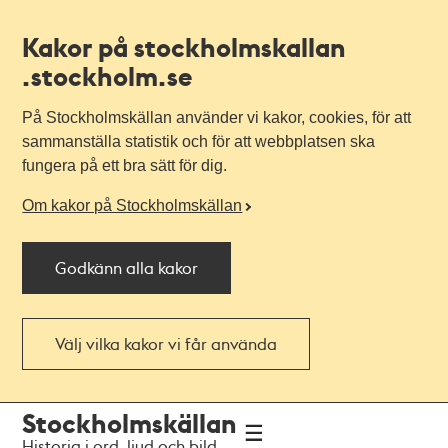
Kakor på stockholmskallan
.stockholm.se
På Stockholmskällan använder vi kakor, cookies, för att
sammanställa statistik och för att webbplatsen ska
fungera på ett bra sätt för dig.
Om kakor på Stockholmskällan
Godkänn alla kakor
Välj vilka kakor vi får använda
Till
Till
Stockholmskällan
navigationen
huvudinnehållet
Historia i ord, ljud och bild