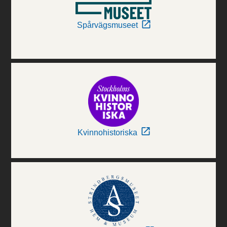
Spårvägsmuseet
Kvinnohistoriska