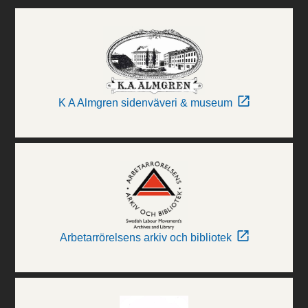
K A Almgren sidenväveri & museum
Arbetarrörelsens arkiv och bibliotek