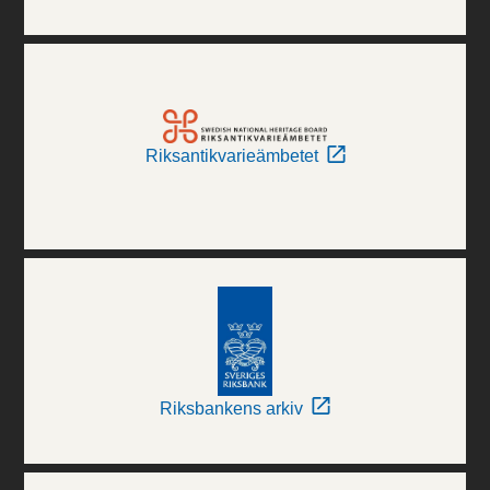
Riksantikvarieämbetet
Riksbankens arkiv