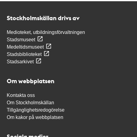
Kontakt
Stockholmskällan
Stockholmskällan drivs av
Medioteket, utbildningsförvaltningen
Stadsmuseet
Medeltidsmuseet
Stadsbiblioteket
Stadsarkivet
Om webbplatsen
Kontakta oss
Om Stockholmskällan
Tillgänglighetsredogörelse
Om kakor på webbplatsen
Sociala medier