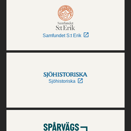
Samfundet S:t Erik
Sjöhistoriska