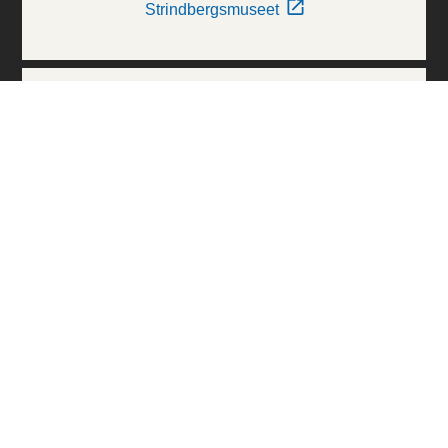
Strindbergsmuseet
Thielska Galleriet
Världskulturmuseerna