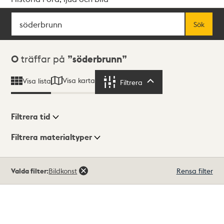
Sök
Fritextsök
Sök
Sökresultat
0
träffar på
söderbrunn
Visa karta
Visa lista
Filtrera
Filtrera
Filtrera tid
Filtrera materialtyper
Visningsläge
Totalt
Valda filter:
Bildkonst
Rensa filter
0
träffar
Lista
Karta