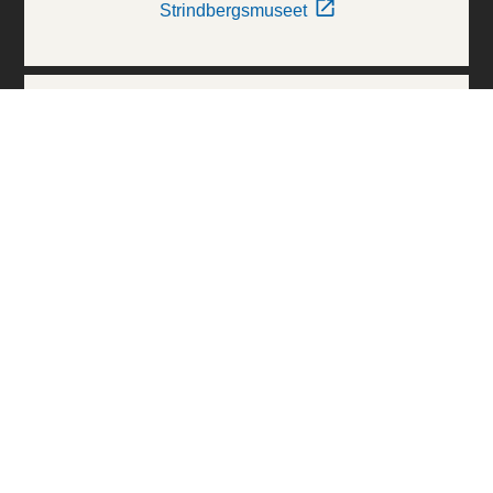
Strindbergsmuseet
Thielska Galleriet
Världskulturmuseerna