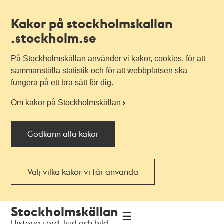
Kakor på stockholmskallan
.stockholm.se
På Stockholmskällan använder vi kakor, cookies, för att
sammanställa statistik och för att webbplatsen ska
fungera på ett bra sätt för dig.
Om kakor på Stockholmskällan
Godkänn alla kakor
Välj vilka kakor vi får använda
Till
Till
Stockholmskällan
navigationen
huvudinnehållet
Historia i ord, ljud och bild