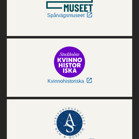
Spårvägsmuseet
Kvinnohistoriska