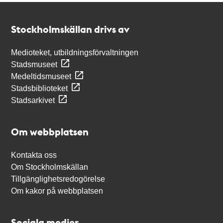
Kontakt
Stockholmskällan
Stockholmskällan drivs av
Medioteket, utbildningsförvaltningen
Stadsmuseet
Medeltidsmuseet
Stadsbiblioteket
Stadsarkivet
Om webbplatsen
Kontakta oss
Om Stockholmskällan
Tillgänglighetsredogörelse
Om kakor på webbplatsen
Sociala medier