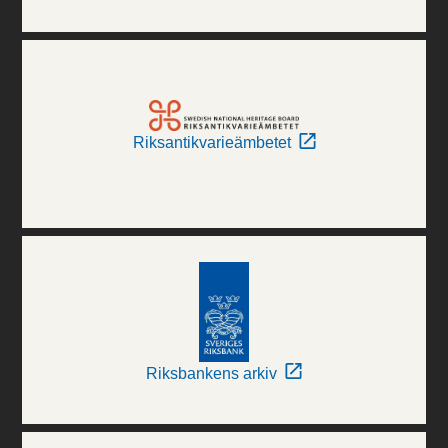
Riksantikvarieämbetet
Riksbankens arkiv