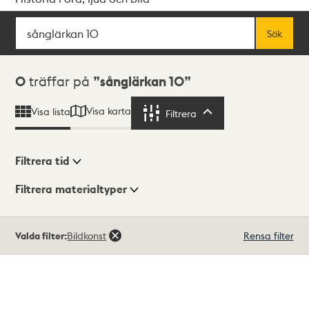
Sök
Fritextsök
Sök
Sökresultat
0
träffar på
sånglärkan 10
Visa karta
Visa lista
Filtrera
Filtrera
Filtrera tid
Filtrera materialtyper
Visningsläge
Totalt
Valda filter:
Bildkonst
Rensa filter
0
träffar
Lista
Karta