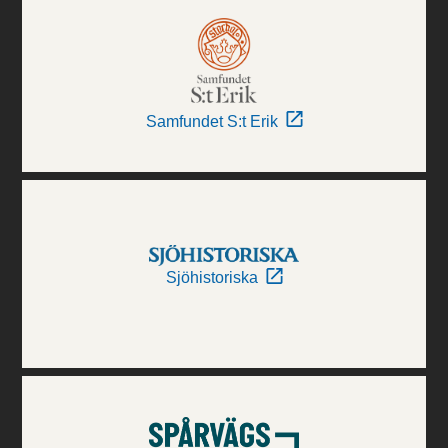
Samfundet S:t Erik
Sjöhistoriska