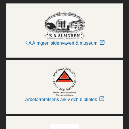
K A Almgren sidenväveri & museum
Arbetarrörelsens arkiv och bibliotek