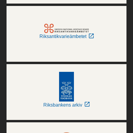
Riksantikvarieämbetet
Riksbankens arkiv