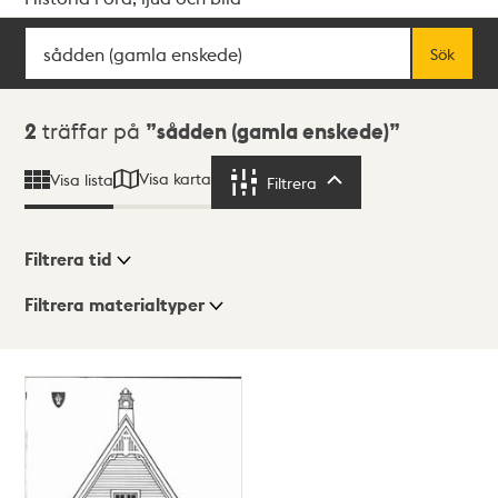
Sök
Fritextsök
Sök
Sökresultat
2
träffar på
sådden (gamla enskede)
Visa karta
Visa lista
Filtrera
Filtrera
Filtrera tid
Filtrera materialtyper
Visningsläge
Totalt
2
träffar
Lista
Karta