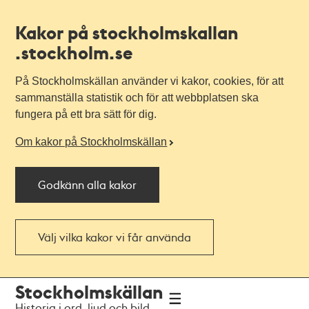
Kakor på stockholmskallan
.stockholm.se
På Stockholmskällan använder vi kakor, cookies, för att
sammanställa statistik och för att webbplatsen ska
fungera på ett bra sätt för dig.
Om kakor på Stockholmskällan
Godkänn alla kakor
Välj vilka kakor vi får använda
Till
Till
Stockholmskällan
navigationen
huvudinnehållet
Historia i ord, ljud och bild