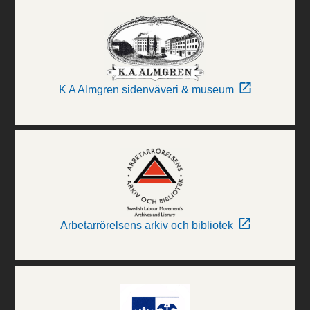
K A Almgren sidenväveri & museum
Arbetarrörelsens arkiv och bibliotek