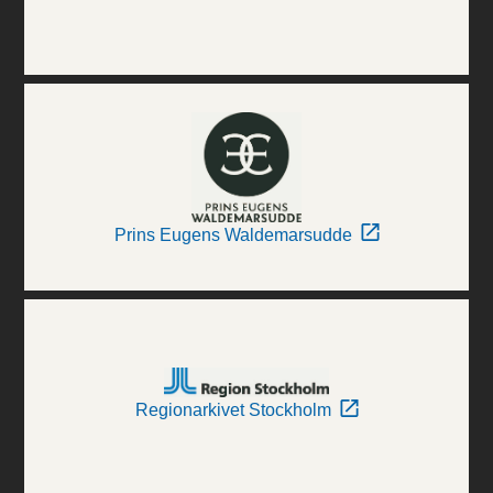
Prins Eugens Waldemarsudde
Regionarkivet Stockholm