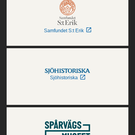
Samfundet S:t Erik
Sjöhistoriska