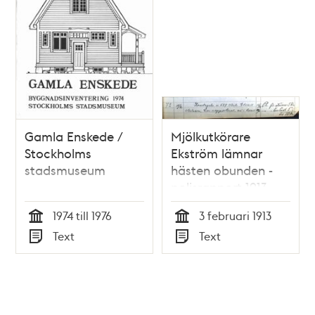
Gamla Enskede /
Mjölkutkörare
Stockholms
Ekström lämnar
stadsmuseum
hästen obunden -
polisrapport 1913
1974 till 1976
3 februari 1913
Tid
Tid
Text
Text
Typ
Typ