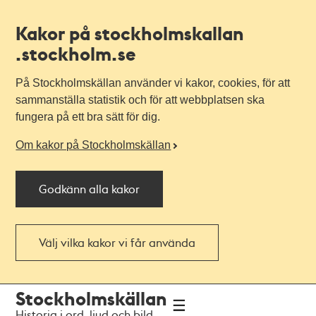
Kakor på stockholmskallan
.stockholm.se
På Stockholmskällan använder vi kakor, cookies, för att
sammanställa statistik och för att webbplatsen ska
fungera på ett bra sätt för dig.
Om kakor på Stockholmskällan
Godkänn alla kakor
Välj vilka kakor vi får använda
Till
Till
Stockholmskällan
navigationen
huvudinnehållet
Historia i ord, ljud och bild