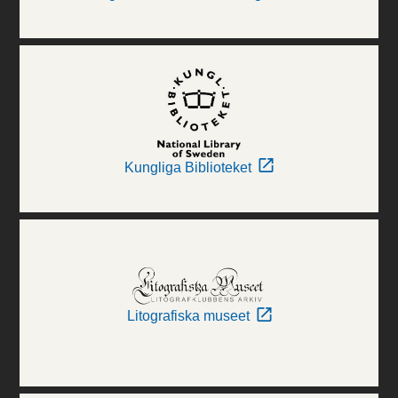
Kungliga Biblioteket
Litografiska museet