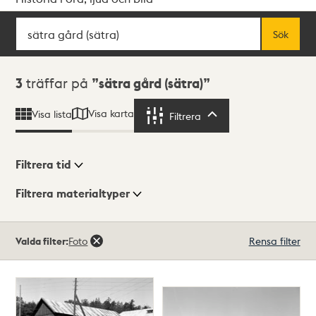
Sök
Fritextsök
Sök
Sökresultat
3
träffar på
sätra gård (sätra)
Visa karta
Visa lista
Filtrera
Filtrera
Filtrera tid
Filtrera materialtyper
Visningsläge
Totalt
Valda filter:
Foto
Rensa filter
3
träffar
Lista
Karta