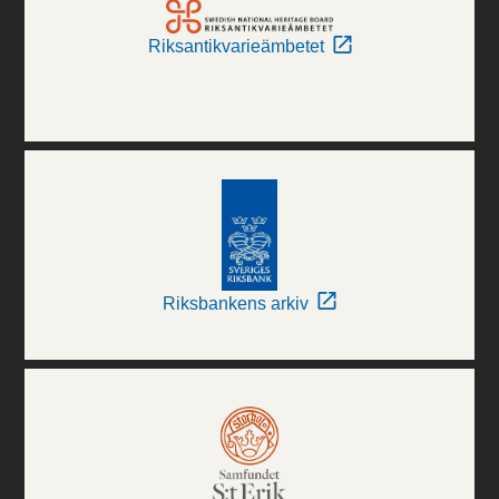
Riksantikvarieämbetet
Riksbankens arkiv