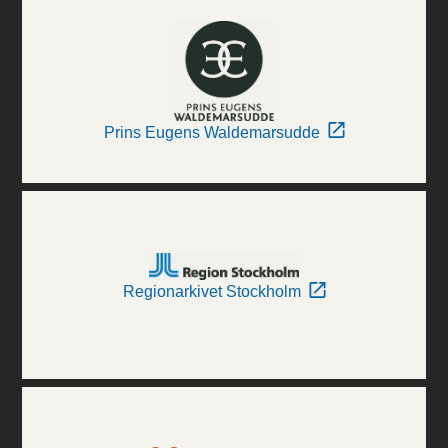
Prins Eugens Waldemarsudde
Regionarkivet Stockholm