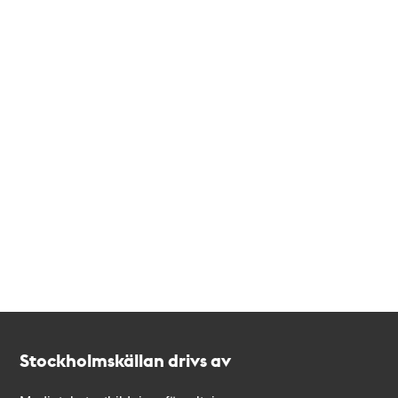
Kontakt
Stockholmskällan
Stockholmskällan drivs av