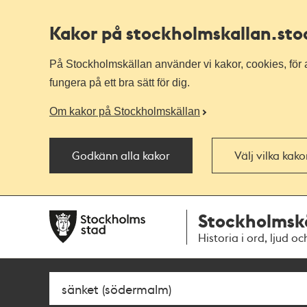
Kakor på stockholmskallan
.st
På Stockholmskällan använder vi kakor, cookies, för a
fungera på ett bra sätt för dig.
Om kakor på Stockholmskällan
Godkänn alla kakor
Välj vilka kak
Till
Till
Stockholmsk
navigationen
huvudinnehållet
Historia i ord, ljud oc
Sök
Fritextsök