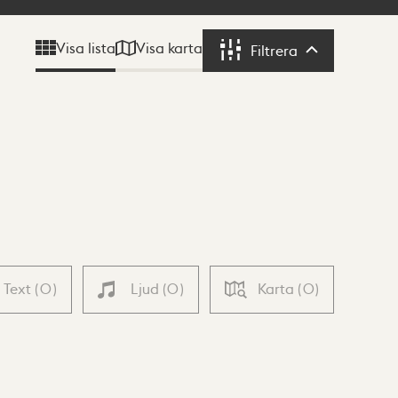
Visa karta
Visa lista
Filtrera
Filtrera
Text
(
0
)
Ljud
(
0
)
Karta
(
0
)