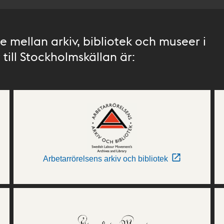
 mellan arkiv, bibliotek och museer i
till Stockholmskällan är:
Arbetarrörelsens arkiv och bibliotek