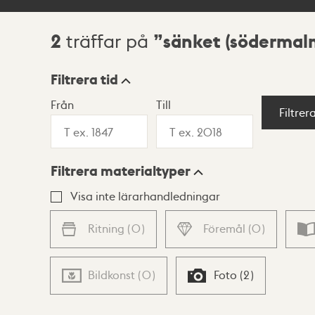
2
sänket (södermal
träffar på
Sökresultat
Filtrera tid
Från
Till
Visningsläge
Filtrer
Filtrera materialtyper
Lista
Karta
Visa inte lärarhandledningar
Ritning
(
0
)
Föremål
(
0
)
Bildkonst
(
0
)
Foto
(
2
)