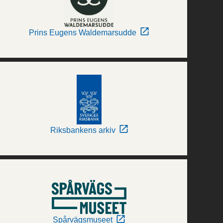
Prins Eugens Waldemarsudde
Riksbankens arkiv
Spårvägsmuseet