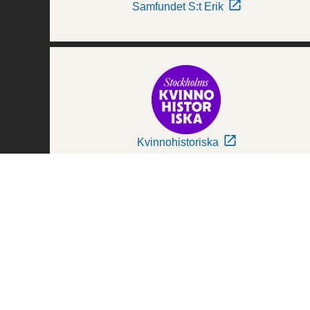
Samfundet S:t Erik
Kvinnohistoriska
Världskulturmuseerna