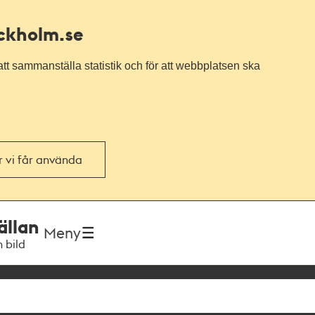
ockholm.se
tt sammanställa statistik och för att webbplatsen ska
or vi får använda
ällan
Meny
h bild