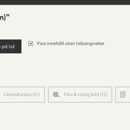
m)
Visa innehåll utan tidsangivelse
a på tid
Litteraturtips
(
0
)
Film & rörlig bild
(
0
)