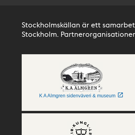
Stockholmskällan är ett samarbete
Stockholm. Partnerorganisationer 
K A Almgren sidenväveri & museum