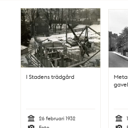
Totalt
2
träffar
I Stadens trädgård
Metar
gave
26 februari 1932
Tid
Tid
Foto