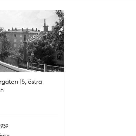
gatan 15, östra
ln
1939
Foto