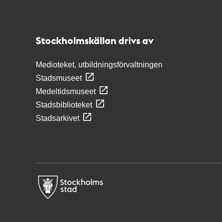
Kontakt
Stockholmskällan
Stockholmskällan drivs av
Medioteket, utbildningsförvaltningen
Stadsmuseet
Medeltidsmuseet
Stadsbiblioteket
Stadsarkivet