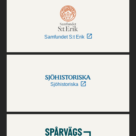
Samfundet S:t Erik
Sjöhistoriska