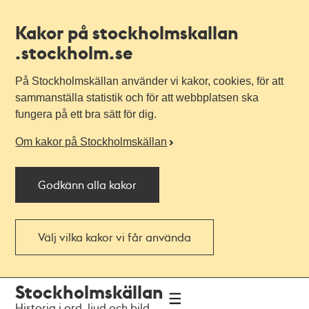
Kakor på stockholmskallan
.stockholm.se
På Stockholmskällan använder vi kakor, cookies, för att
sammanställa statistik och för att webbplatsen ska
fungera på ett bra sätt för dig.
Om kakor på Stockholmskällan
Godkänn alla kakor
Välj vilka kakor vi får använda
Till
Till
Stockholmskällan
navigationen
huvudinnehållet
Historia i ord, ljud och bild