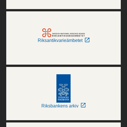
Riksantikvarieämbetet
Riksbankens arkiv