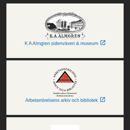
K A Almgren sidenväveri & museum
Arbetarrörelsens arkiv och bibliotek