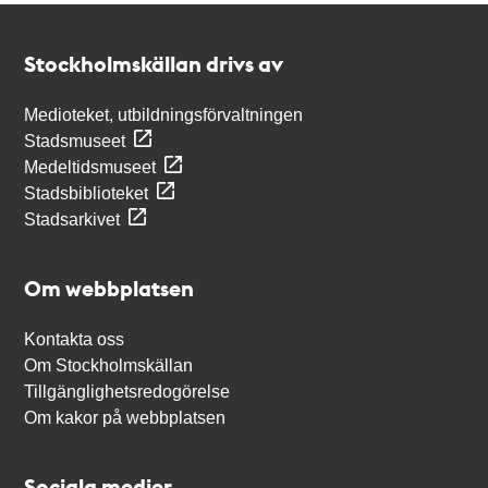
Kontakt
Stockholmskällan
Stockholmskällan drivs av
Medioteket, utbildningsförvaltningen
Stadsmuseet
Medeltidsmuseet
Stadsbiblioteket
Stadsarkivet
Om webbplatsen
Kontakta oss
Om Stockholmskällan
Tillgänglighetsredogörelse
Om kakor på webbplatsen
Sociala medier