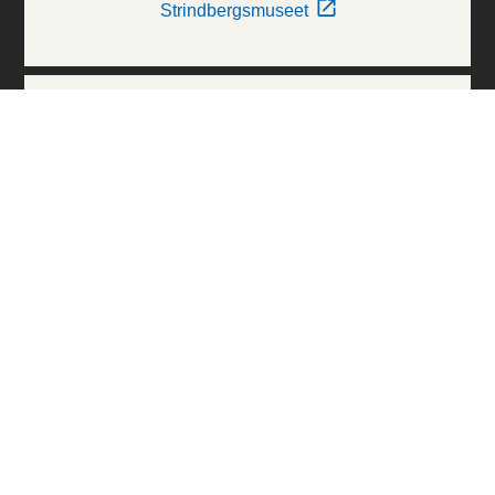
Strindbergsmuseet
Thielska Galleriet
Världskulturmuseerna