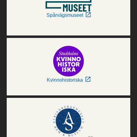
Spårvägsmuseet
Kvinnohistoriska