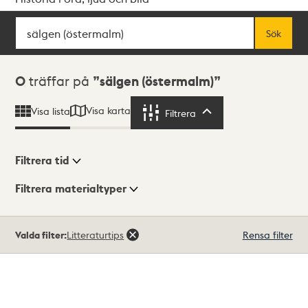
Sök
Fritextsök
Sök
Sökresultat
0
träffar på
sälgen (östermalm)
Visa karta
Visa lista
Filtrera
Filtrera
Filtrera tid
Filtrera materialtyper
Visningsläge
Totalt
Valda filter:
Litteraturtips
Rensa filter
0
träffar
Lista
Karta