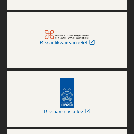
Riksantikvarieämbetet
Riksbankens arkiv