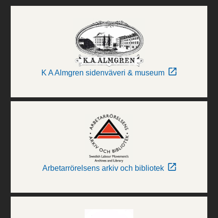
K A Almgren sidenväveri & museum
Arbetarrörelsens arkiv och bibliotek