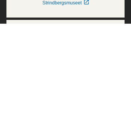
Strindbergsmuseet
Thielska Galleriet
Världskulturmuseerna