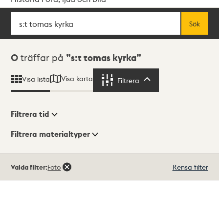
Sök
Fritextsök
Sök
Sökresultat
0
träffar på
s:t tomas kyrka
Visa karta
Visa lista
Filtrera
Filtrera
Filtrera tid
Filtrera materialtyper
Visningsläge
Totalt
Valda filter:
Foto
Rensa filter
0
träffar
Lista
Karta