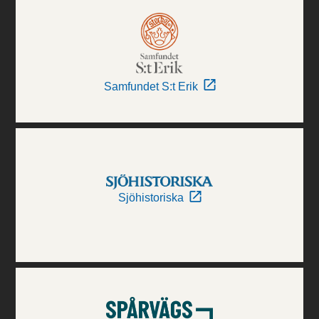
Samfundet S:t Erik
Sjöhistoriska