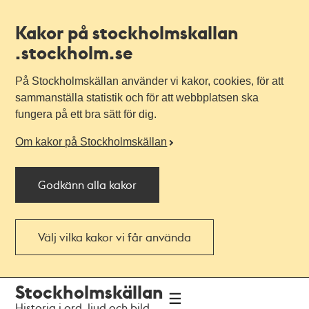
Kakor på stockholmskallan
.stockholm.se
På Stockholmskällan använder vi kakor, cookies, för att
sammanställa statistik och för att webbplatsen ska
fungera på ett bra sätt för dig.
Om kakor på Stockholmskällan
Godkänn alla kakor
Välj vilka kakor vi får använda
Till
Till
Stockholmskällan
navigationen
huvudinnehållet
Historia i ord, ljud och bild