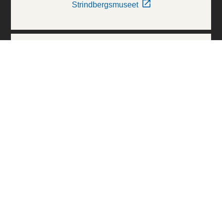
Strindbergsmuseet
Thielska Galleriet
Världskulturmuseerna