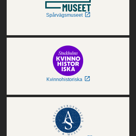
Spårvägsmuseet
Kvinnohistoriska