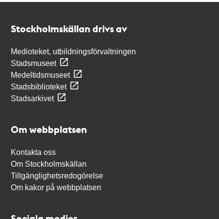
Kontakt
Stockholmskällan
Stockholmskällan drivs av
Medioteket, utbildningsförvaltningen
Stadsmuseet
Medeltidsmuseet
Stadsbiblioteket
Stadsarkivet
Om webbplatsen
Kontakta oss
Om Stockholmskällan
Tillgänglighetsredogörelse
Om kakor på webbplatsen
Sociala medier