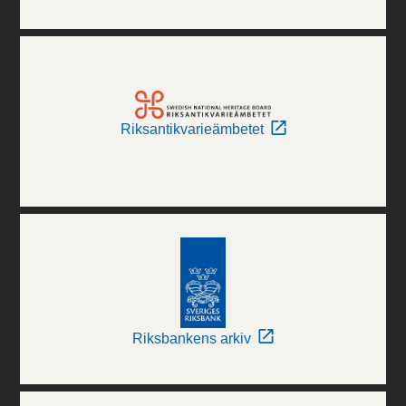
Riksantikvarieämbetet
Riksbankens arkiv