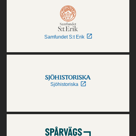
Samfundet S:t Erik
Sjöhistoriska