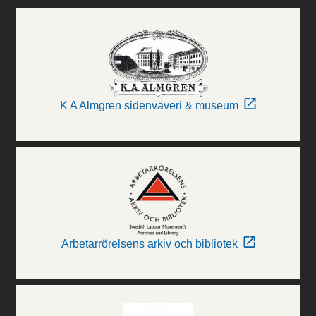
K A Almgren sidenväveri & museum
Arbetarrörelsens arkiv och bibliotek