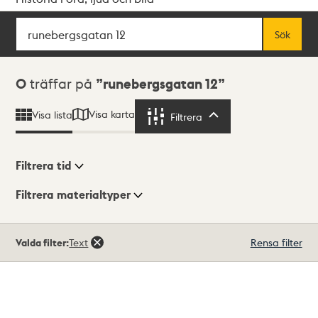
Sök
Fritextsök
Sök
Sökresultat
0
träffar på
runebergsgatan 12
Visa karta
Visa lista
Filtrera
Filtrera
Filtrera tid
Filtrera materialtyper
Visningsläge
Totalt
Valda filter:
Text
Rensa filter
0
träffar
Lista
Karta