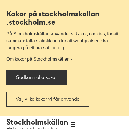
Kakor på stockholmskallan
.stockholm.se
På Stockholmskällan använder vi kakor, cookies, för att
sammanställa statistik och för att webbplatsen ska
fungera på ett bra sätt för dig.
Om kakor på Stockholmskällan
Godkänn alla kakor
Välj vilka kakor vi får använda
Till
Till
Stockholmskällan
navigationen
huvudinnehållet
Historia i ord, ljud och bild