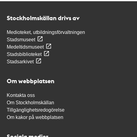
Kontakt
Stockholmskällan
Stockholmskällan drivs av
Medioteket, utbildningsförvaltningen
Stadsmuseet
Medeltidsmuseet
Stadsbiblioteket
Stadsarkivet
Om webbplatsen
Kontakta oss
Om Stockholmskällan
Tillgänglighetsredogörelse
Om kakor på webbplatsen
Sociala medier