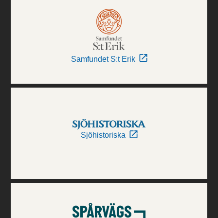
Samfundet S:t Erik
Sjöhistoriska