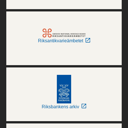
Riksantikvarieämbetet
Riksbankens arkiv