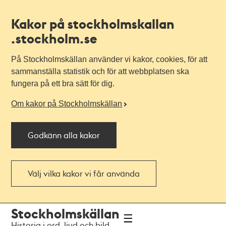
Kakor på stockholmskallan
.stockholm.se
På Stockholmskällan använder vi kakor, cookies, för att
sammanställa statistik och för att webbplatsen ska
fungera på ett bra sätt för dig.
Om kakor på Stockholmskällan
Godkänn alla kakor
Välj vilka kakor vi får använda
Till
Till
Stockholmskällan
navigationen
huvudinnehållet
Historia i ord, ljud och bild