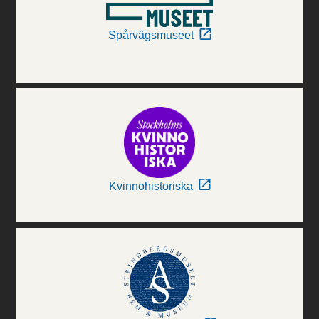
Spårvägsmuseet
Kvinnohistoriska