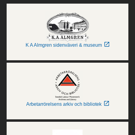
K A Almgren sidenväveri & museum
Arbetarrörelsens arkiv och bibliotek