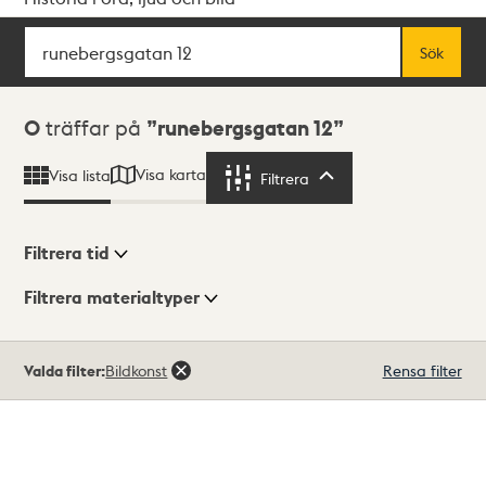
Sök
Fritextsök
Sök
Sökresultat
0
träffar på
runebergsgatan 12
Visa karta
Visa lista
Filtrera
Filtrera
Filtrera tid
Filtrera materialtyper
Visningsläge
Totalt
Valda filter:
Bildkonst
Rensa filter
0
träffar
Lista
Karta