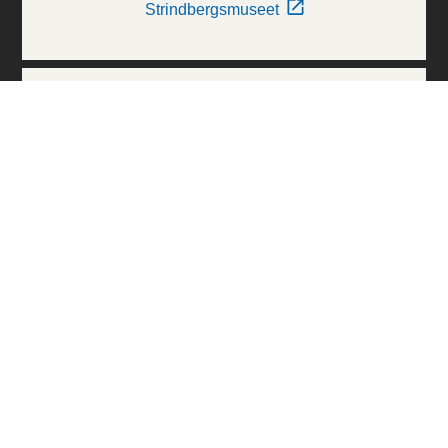
Strindbergsmuseet
Thielska Galleriet
Världskulturmuseerna