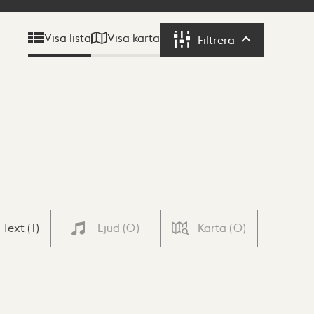
Visa karta
Visa lista
Filtrera
Filtrera
Text
(
1
)
Ljud
(
0
)
Karta
(
0
)