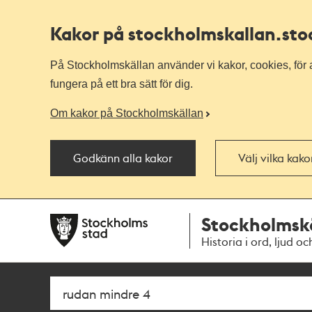
Kakor på stockholmskallan
.st
På Stockholmskällan använder vi kakor, cookies, för a
fungera på ett bra sätt för dig.
Om kakor på Stockholmskällan
Godkänn alla kakor
Välj vilka kak
Till
Till
Stockholmsk
navigationen
huvudinnehållet
Historia i ord, ljud oc
Sök
Fritextsök