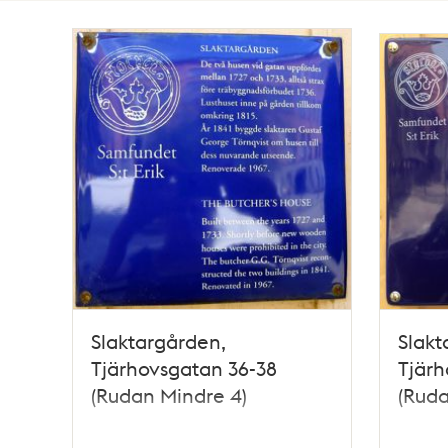
Totalt
3
träffar
Slaktargården,
Slakt
Tjärhovsgatan 36-38
Tjärh
(Rudan Mindre 4)
(Ruda