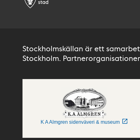
Stockholmskällan är ett samarbete
Stockholm. Partnerorganisationer 
K A Almgren sidenväveri & museum