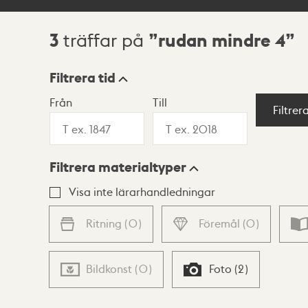
3
rudan mindre 4
träffar på
Sökresultat
Filtrera tid
Från
Till
Visningsläge
Filtrer
Filtrera materialtyper
Lista
Karta
Visa inte lärarhandledningar
Ritning
(
0
)
Föremål
(
0
)
Bildkonst
(
0
)
Foto
(
2
)