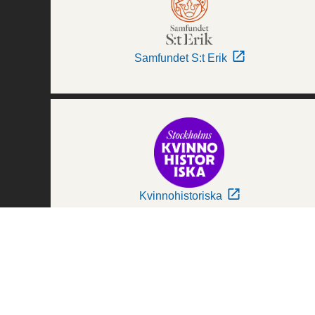
Samfundet S:t Erik
Kvinnohistoriska