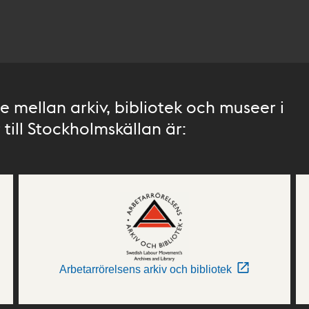
 mellan arkiv, bibliotek och museer i
till Stockholmskällan är:
Arbetarrörelsens arkiv och bibliotek