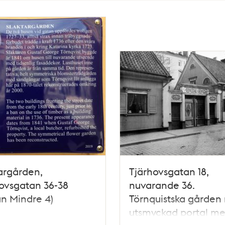
argården,
Tjärhovsgatan 18,
ovsgatan 36-38
nuvarande 36.
n Mindre 4)
Törnquistska gården
utsmyckad portal me