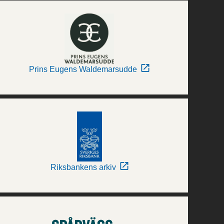
Prins Eugens Waldemarsudde
Riksbankens arkiv