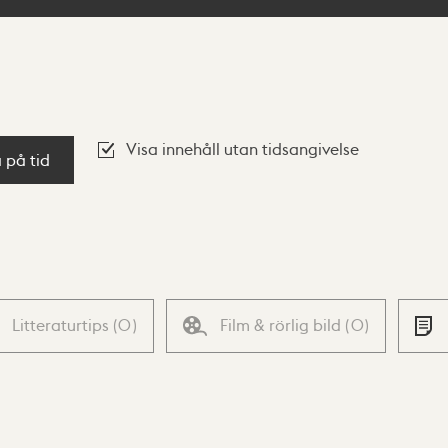
Visa innehåll utan tidsangivelse
a på tid
Litteraturtips
(
0
)
Film & rörlig bild
(
0
)