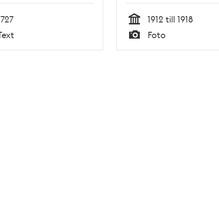
trähusen
1727
1912 till 1918
Tid
Text
Foto
Typ