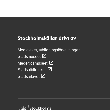
Kontakt
Stockholmskällan
Stockholmskällan drivs av
Medioteket, utbildningsförvaltningen
Stadsmuseet
Medeltidsmuseet
Stadsbiblioteket
Stadsarkivet