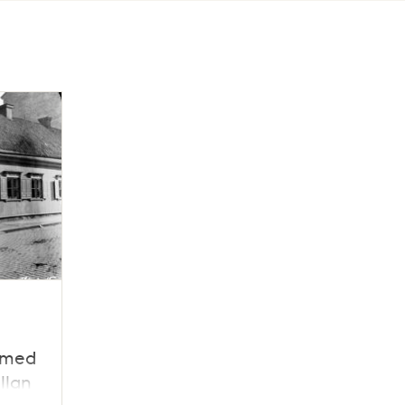
 med
llan