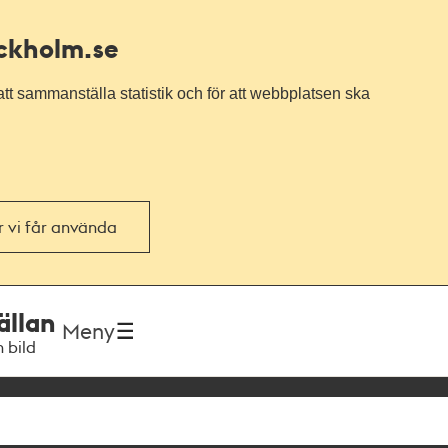
ockholm.se
tt sammanställa statistik och för att webbplatsen ska
or vi får använda
ällan
Meny
h bild