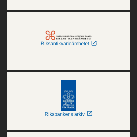
Riksantikvarieämbetet
Riksbankens arkiv