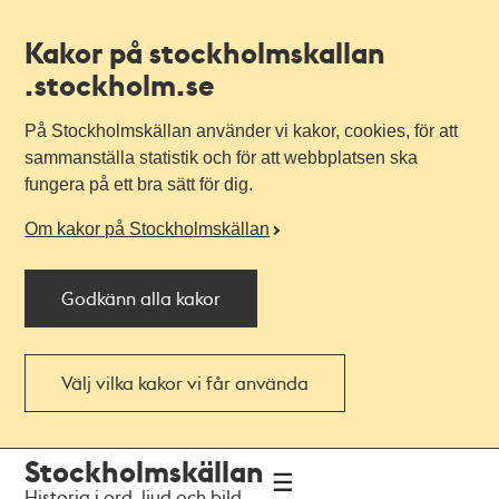
Kakor på stockholmskallan
.stockholm.se
På Stockholmskällan använder vi kakor, cookies, för att
sammanställa statistik och för att webbplatsen ska
fungera på ett bra sätt för dig.
Om kakor på Stockholmskällan
Godkänn alla kakor
Välj vilka kakor vi får använda
Till
Till
Stockholmskällan
navigationen
huvudinnehållet
Historia i ord, ljud och bild