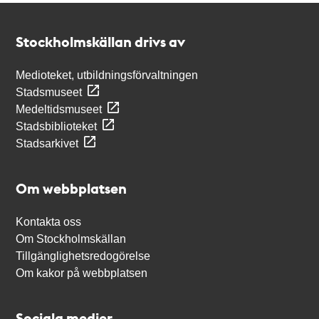
Kontakt
Stockholmskällan
Stockholmskällan drivs av
Medioteket, utbildningsförvaltningen
Stadsmuseet
Medeltidsmuseet
Stadsbiblioteket
Stadsarkivet
Om webbplatsen
Kontakta oss
Om Stockholmskällan
Tillgänglighetsredogörelse
Om kakor på webbplatsen
Sociala medier