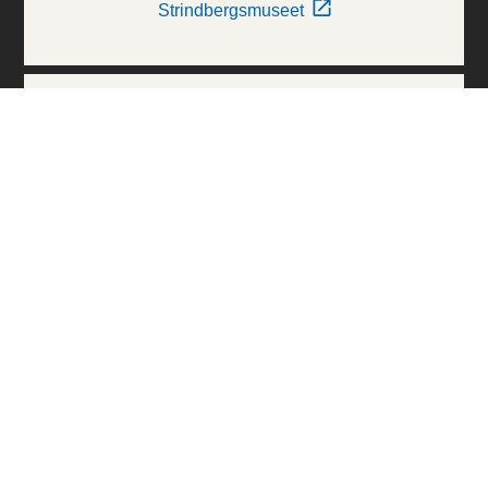
Strindbergsmuseet
Thielska Galleriet
Världskulturmuseerna