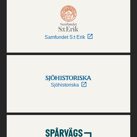
Samfundet S:t Erik
Sjöhistoriska