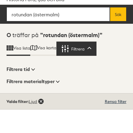
Sök
Fritextsök
Sök
Sökresultat
0
träffar på
rotundan (östermalm)
Visa karta
Visa lista
Filtrera
Filtrera
Filtrera tid
Filtrera materialtyper
Visningsläge
Totalt
Valda filter:
Ljud
Rensa filter
0
träffar
Lista
Karta