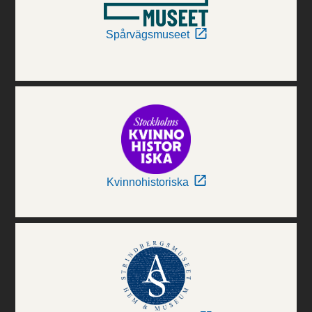
Spårvägsmuseet
Kvinnohistoriska