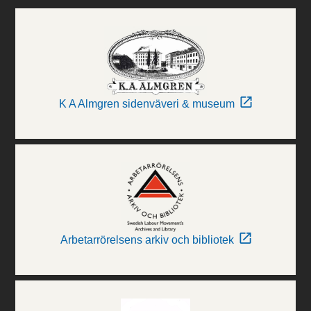
K A Almgren sidenväveri & museum
Arbetarrörelsens arkiv och bibliotek