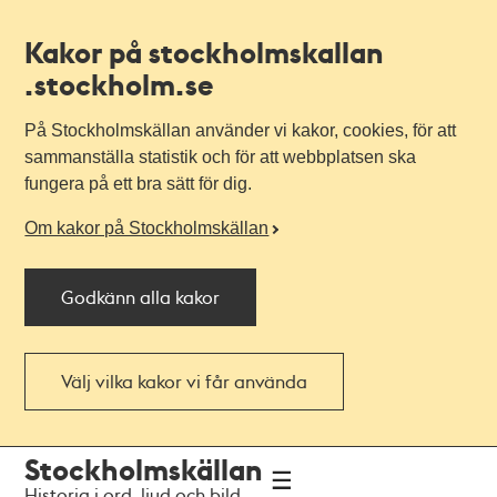
Kakor på stockholmskallan
.stockholm.se
På Stockholmskällan använder vi kakor, cookies, för att
sammanställa statistik och för att webbplatsen ska
fungera på ett bra sätt för dig.
Om kakor på Stockholmskällan
Godkänn alla kakor
Välj vilka kakor vi får använda
Till
Till
Stockholmskällan
navigationen
huvudinnehållet
Historia i ord, ljud och bild