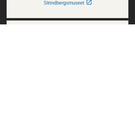
Strindbergsmuseet
Thielska Galleriet
Världskulturmuseerna