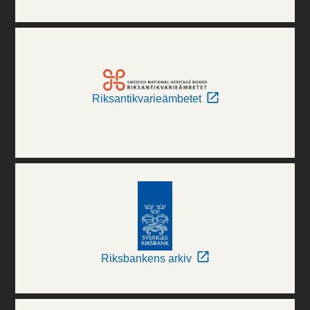
Riksantikvarieämbetet
Riksbankens arkiv