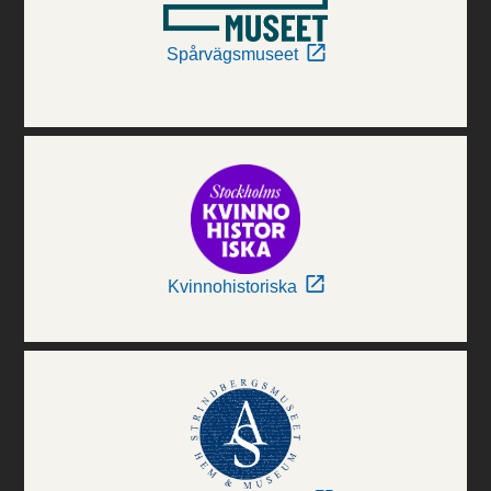
Spårvägsmuseet
Kvinnohistoriska