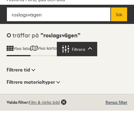
Sök
Fritextsök
Sök
Sökresultat
0
träffar på
roslagsvägen
Visa karta
Visa lista
Filtrera
Filtrera
Filtrera tid
Filtrera materialtyper
Visningsläge
Totalt
Valda filter:
Film & rörlig bild
Rensa filter
0
träffar
Lista
Karta