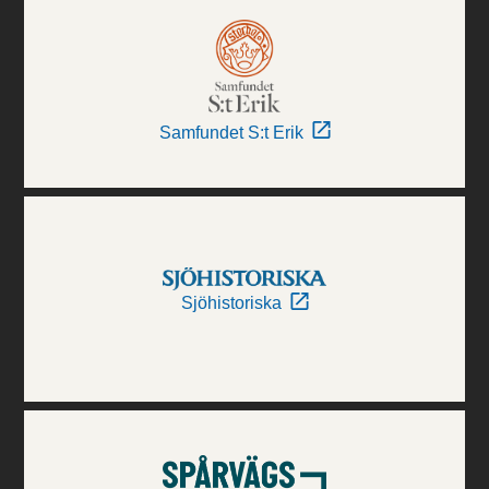
Samfundet S:t Erik
Sjöhistoriska