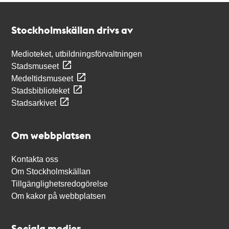
Kontakt
Stockholmskällan
Stockholmskällan drivs av
Medioteket, utbildningsförvaltningen
Stadsmuseet
Medeltidsmuseet
Stadsbiblioteket
Stadsarkivet
Om webbplatsen
Kontakta oss
Om Stockholmskällan
Tillgänglighetsredogörelse
Om kakor på webbplatsen
Sociala medier