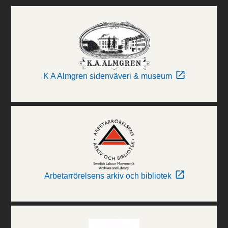
K A Almgren sidenväveri & museum
Arbetarrörelsens arkiv och bibliotek