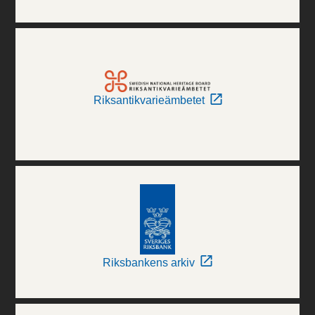
Riksantikvarieämbetet
Riksbankens arkiv