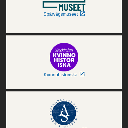
Spårvägsmuseet
Kvinnohistoriska