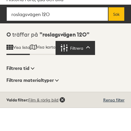
Sök
Fritextsök
Sök
Sökresultat
0
träffar på
roslagsvägen 120
Visa karta
Visa lista
Filtrera
Filtrera
Filtrera tid
Filtrera materialtyper
Visningsläge
Totalt
Valda filter:
Film & rörlig bild
Rensa filter
0
träffar
Lista
Karta