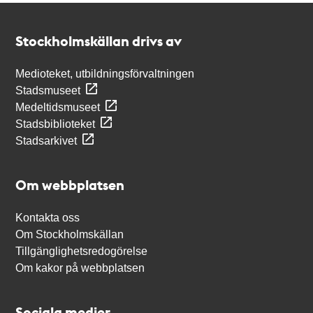
Kontakt
Stockholmskällan
Stockholmskällan drivs av
Medioteket, utbildningsförvaltningen
Stadsmuseet
Medeltidsmuseet
Stadsbiblioteket
Stadsarkivet
Om webbplatsen
Kontakta oss
Om Stockholmskällan
Tillgänglighetsredogörelse
Om kakor på webbplatsen
Sociala medier