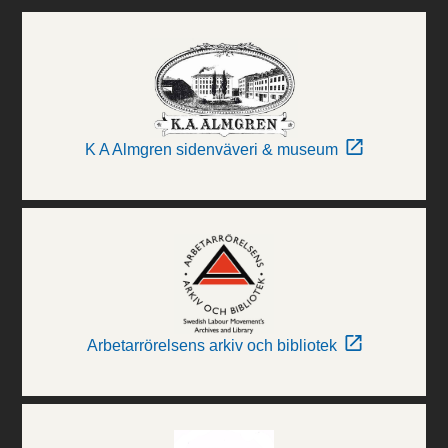
K A Almgren sidenväveri & museum
Arbetarrörelsens arkiv och bibliotek