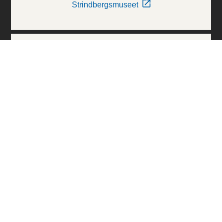
Strindbergsmuseet
Thielska Galleriet
Världskulturmuseerna