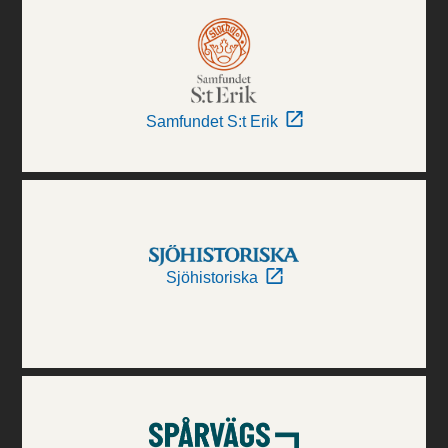
Samfundet S:t Erik
Sjöhistoriska