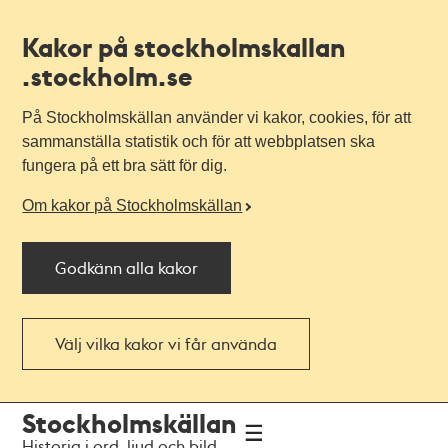
Kakor på stockholmskallan
.stockholm.se
På Stockholmskällan använder vi kakor, cookies, för att
sammanställa statistik och för att webbplatsen ska
fungera på ett bra sätt för dig.
Om kakor på Stockholmskällan
Godkänn alla kakor
Välj vilka kakor vi får använda
Till
Till
Stockholmskällan
navigationen
huvudinnehållet
Historia i ord, ljud och bild