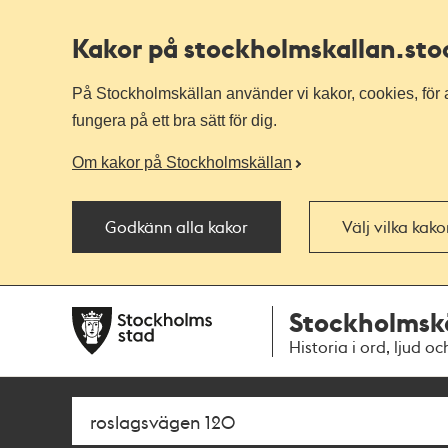
Kakor på stockholmskallan
.st
På Stockholmskällan använder vi kakor, cookies, för a
fungera på ett bra sätt för dig.
Om kakor på Stockholmskällan
Godkänn alla kakor
Välj vilka kak
Till
Till
Stockholmsk
navigationen
huvudinnehållet
Historia i ord, ljud oc
Sök
Fritextsök