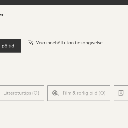
Visa innehåll utan tidsangivelse
a på tid
Litteraturtips
(
0
)
Film & rörlig bild
(
0
)