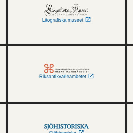
Litografiska museet
Riksantikvarieämbetet