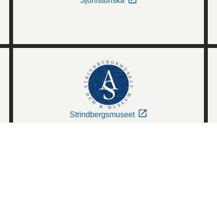
Sjöhistoriska
Strindbergsmuseet