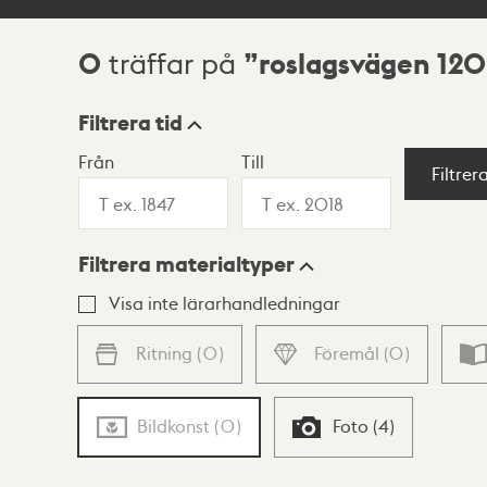
0
roslagsvägen 120
träffar på
Sökresultat
Filtrera tid
Från
Till
Visningsläge
Filtrer
Filtrera materialtyper
Lista
Karta
Visa inte lärarhandledningar
Ritning
(
0
)
Föremål
(
0
)
Bildkonst
(
0
)
Foto
(
4
)