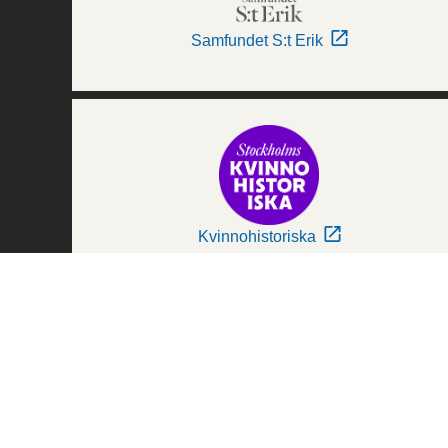
Samfundet S:t Erik
Kvinnohistoriska
Världskulturmuseerna