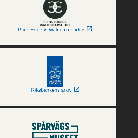
Prins Eugens Waldemarsudde
Riksbankens arkiv