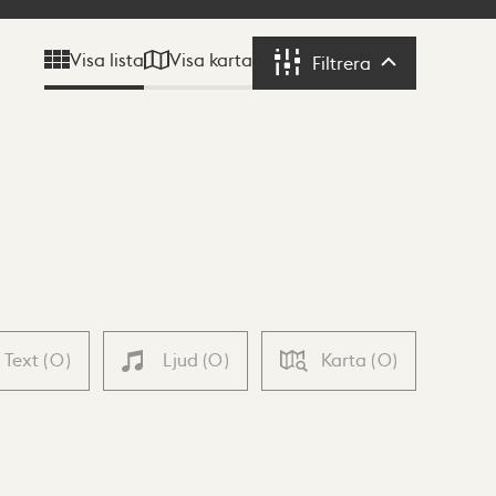
Visa karta
Visa lista
Filtrera
Filtrera
Text
(
0
)
Ljud
(
0
)
Karta
(
0
)