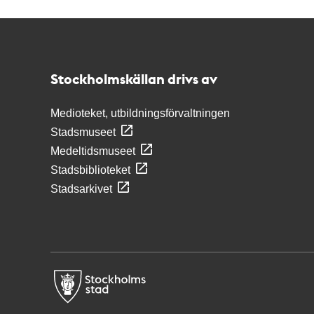
Kontakt
Stockholmskällan
Stockholmskällan drivs av
Medioteket, utbildningsförvaltningen
Stadsmuseet
Medeltidsmuseet
Stadsbiblioteket
Stadsarkivet