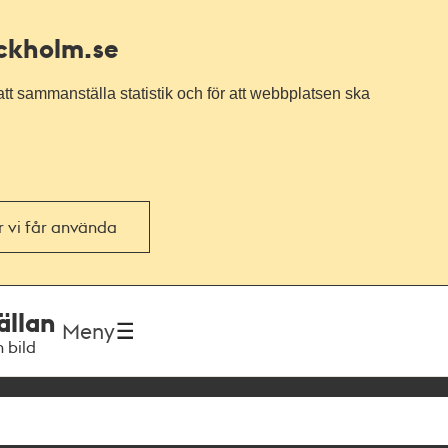
ockholm.se
tt sammanställa statistik och för att webbplatsen ska
or vi får använda
ällan
Meny
h bild