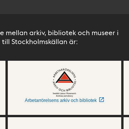
 mellan arkiv, bibliotek och museer i
till Stockholmskällan är:
Arbetarrörelsens arkiv och bibliotek