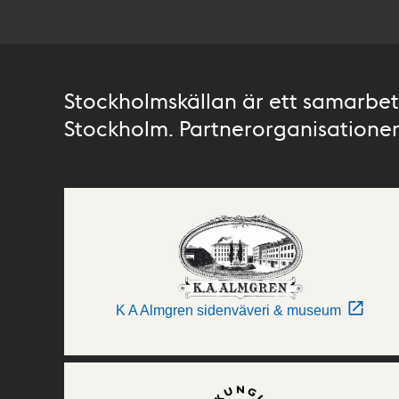
Stockholmskällan är ett samarbete
Stockholm. Partnerorganisationer 
K A Almgren sidenväveri & museum