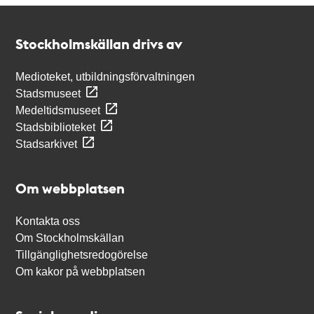
Kontakt
Stockholmskällan
Stockholmskällan drivs av
Medioteket, utbildningsförvaltningen
Stadsmuseet
Medeltidsmuseet
Stadsbiblioteket
Stadsarkivet
Om webbplatsen
Kontakta oss
Om Stockholmskällan
Tillgänglighetsredogörelse
Om kakor på webbplatsen