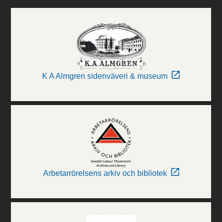
K A Almgren sidenväveri & museum
Arbetarrörelsens arkiv och bibliotek