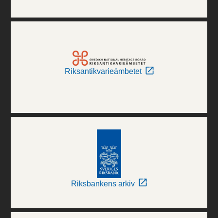
Riksantikvarieämbetet
Riksbankens arkiv