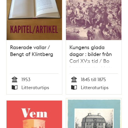
Raserade vallar /
Kungens glada
Bengt af Klintberg
dagar : bilder från
Carl XV:s tid / Bo
Lagercrantz, Mats
Rehnberg
1953
1845 till 1875
Tid
Tid
Litteraturtips
Litteraturtips
Typ
Typ