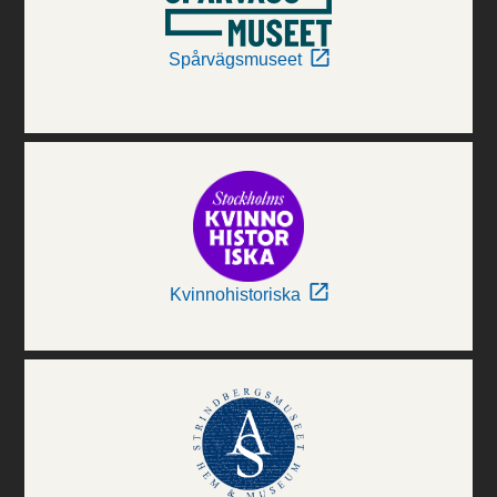
Spårvägsmuseet
Kvinnohistoriska