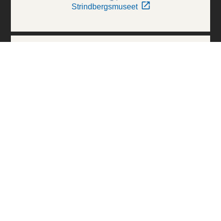
Strindbergsmuseet
Thielska Galleriet
Världskulturmuseerna