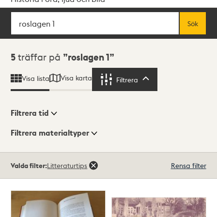
Sök
Fritextsök
Sök
Sökresultat
5
träffar på
roslagen 1
Visa karta
Visa lista
Filtrera
Filtrera
Filtrera tid
Filtrera materialtyper
Visningsläge
Totalt
Valda filter:
Litteraturtips
Rensa filter
5
träffar
Lista
Karta