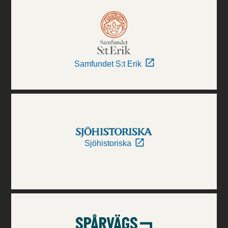
Samfundet S:t Erik
Sjöhistoriska