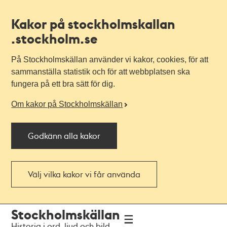
Kakor på stockholmskallan
.stockholm.se
På Stockholmskällan använder vi kakor, cookies, för att
sammanställa statistik och för att webbplatsen ska
fungera på ett bra sätt för dig.
Om kakor på Stockholmskällan
Godkänn alla kakor
Välj vilka kakor vi får använda
Till
Till
Stockholmskällan
navigationen
huvudinnehållet
Historia i ord, ljud och bild