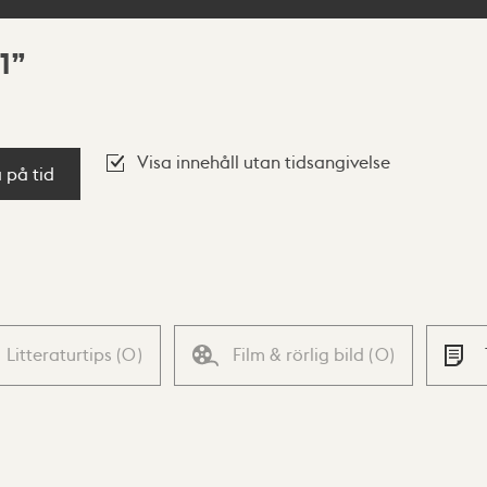
1
Visa innehåll utan tidsangivelse
a på tid
Litteraturtips
(
0
)
Film & rörlig bild
(
0
)