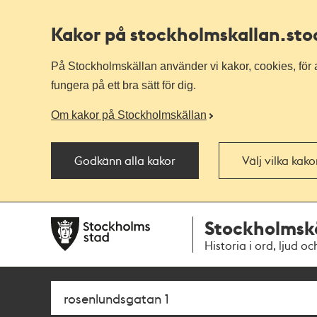
Kakor på stockholmskallan
.st
På Stockholmskällan använder vi kakor, cookies, för a
fungera på ett bra sätt för dig.
Om kakor på Stockholmskällan
Godkänn alla kakor
Välj vilka kak
Till
Till
Stockholmsk
navigationen
huvudinnehållet
Historia i ord, ljud oc
Sök
Fritextsök