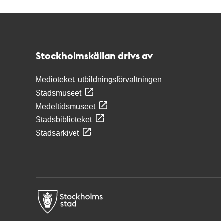
Kontakt
Stockholmskällan
Stockholmskällan drivs av
Medioteket, utbildningsförvaltningen
Stadsmuseet
Medeltidsmuseet
Stadsbiblioteket
Stadsarkivet