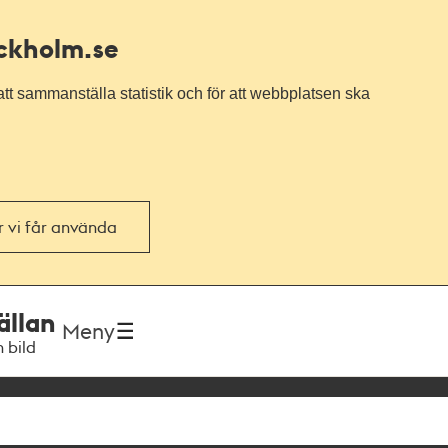
ockholm.se
tt sammanställa statistik och för att webbplatsen ska
or vi får använda
ällan
Meny
h bild