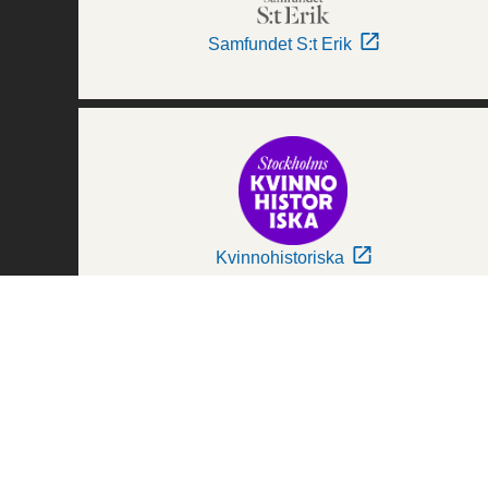
Samfundet S:t Erik
Kvinnohistoriska
Världskulturmuseerna