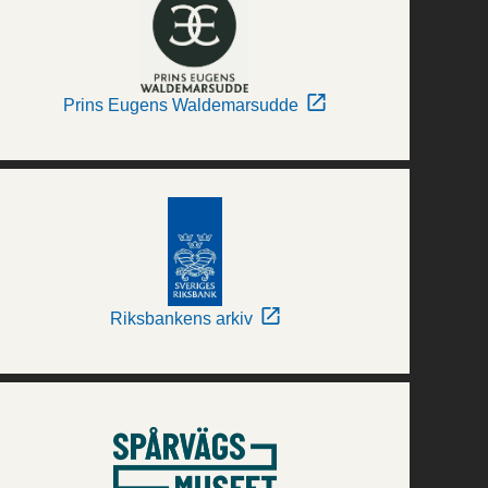
Prins Eugens Waldemarsudde
Riksbankens arkiv