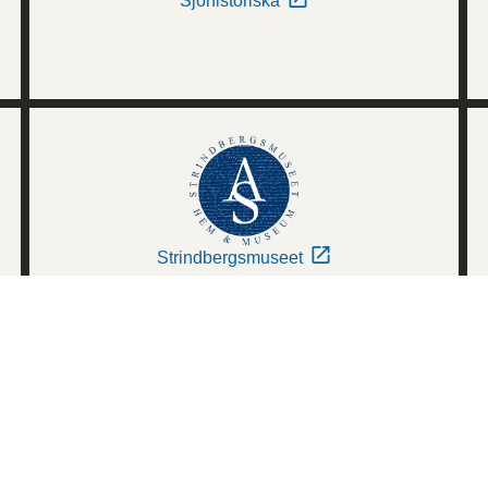
Sjöhistoriska
Strindbergsmuseet