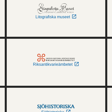
Litografiska museet
Riksantikvarieämbetet