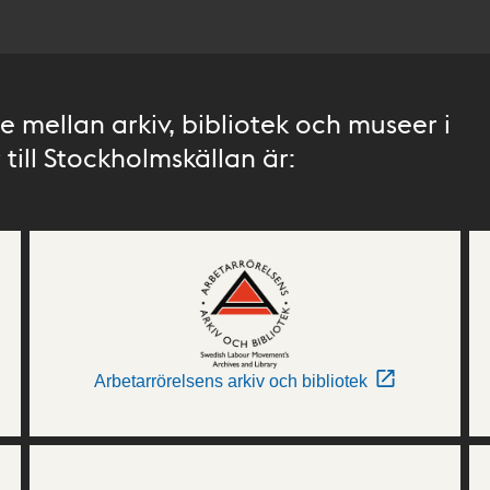
 mellan arkiv, bibliotek och museer i
till Stockholmskällan är:
Arbetarrörelsens arkiv och bibliotek