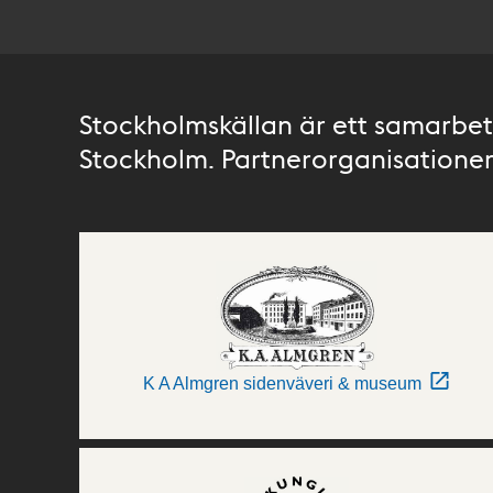
Stockholmskällan är ett samarbete
Stockholm. Partnerorganisationer 
K A Almgren sidenväveri & museum