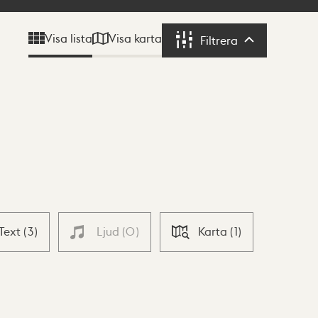
Visa karta
Visa lista
Filtrera
Filtrera
Text
(
3
)
Ljud
(
0
)
Karta
(
1
)