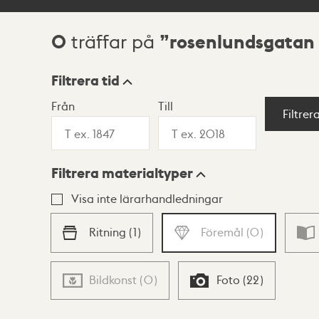
0
rosenlundsgatan 
träffar på
Sökresultat
Filtrera tid
Från
Till
Visningsläge
Filtrer
Filtrera materialtyper
Lista
Karta
Visa inte lärarhandledningar
Ritning
(
1
)
Föremål
(
0
)
Bildkonst
(
0
)
Foto
(
22
)