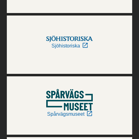
Sjöhistoriska
Spårvägsmuseet