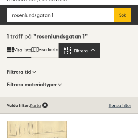
Sök
Fritextsök
Sök
Sökresultat
1
träff på
rosenlundsgatan 1
Visa karta
Visa lista
Filtrera
Filtrera
Filtrera tid
Filtrera materialtyper
Visningsläge
Totalt
Valda filter:
Karta
Rensa filter
1
träffar
Lista
Karta