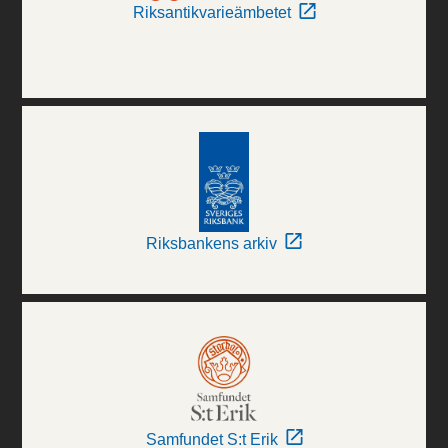
Riksantikvarieämbetet
Riksbankens arkiv
Samfundet S:t Erik