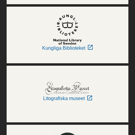
Kungliga Biblioteket
Litografiska museet