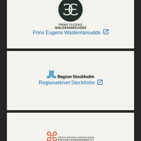
Prins Eugens Waldemarsudde
Regionarkivet Stockholm