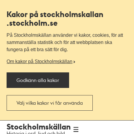
Kakor på stockholmskallan
.stockholm.se
På Stockholmskällan använder vi kakor, cookies, för att
sammanställa statistik och för att webbplatsen ska
fungera på ett bra sätt för dig.
Om kakor på Stockholmskällan
Godkänn alla kakor
Välj vilka kakor vi får använda
Till
Till
Stockholmskällan
navigationen
huvudinnehållet
Historia i ord, ljud och bild