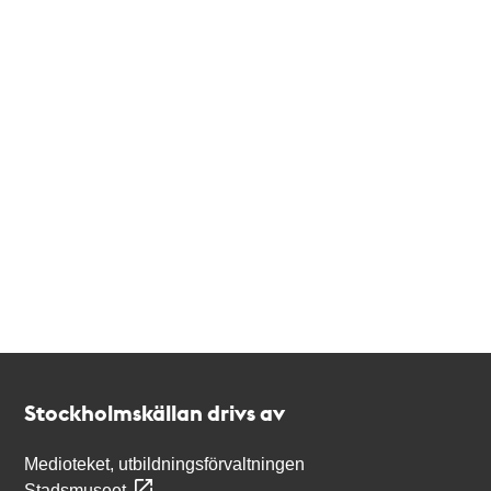
Kontakt
Stockholmskällan
Stockholmskällan drivs av
Medioteket, utbildningsförvaltningen
Stadsmuseet