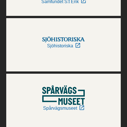
Samfundet S:t Erik
Sjöhistoriska
Spårvägsmuseet