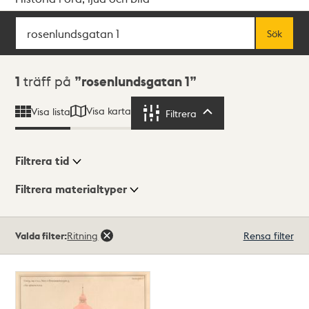
Sök
Fritextsök
Sök
Sökresultat
1
träff på
rosenlundsgatan 1
Visa karta
Visa lista
Filtrera
Filtrera
Filtrera tid
Filtrera materialtyper
Visningsläge
Totalt
Valda filter:
Ritning
Rensa filter
1
träffar
Lista
Karta