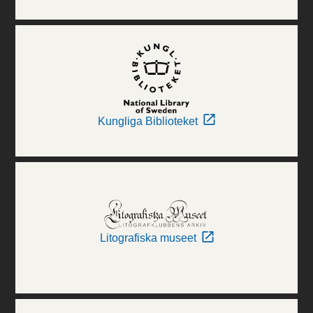
Kungliga Biblioteket
Litografiska museet