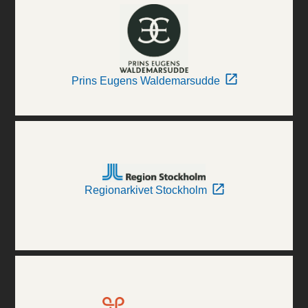
Prins Eugens Waldemarsudde
Regionarkivet Stockholm