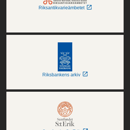
Riksantikvarieämbetet
Riksbankens arkiv