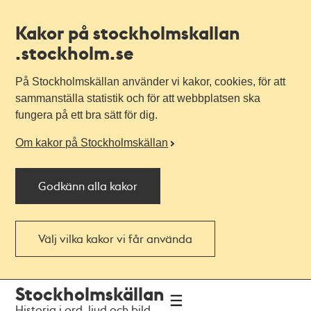
Kakor på stockholmskallan
.stockholm.se
På Stockholmskällan använder vi kakor, cookies, för att
sammanställa statistik och för att webbplatsen ska
fungera på ett bra sätt för dig.
Om kakor på Stockholmskällan
Godkänn alla kakor
Välj vilka kakor vi får använda
Till
Till
Stockholmskällan
navigationen
huvudinnehållet
Historia i ord, ljud och bild