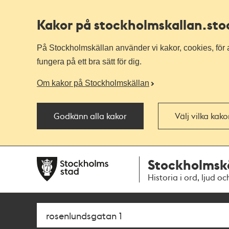
Kakor på stockholmskallan
.st
På Stockholmskällan använder vi kakor, cookies, för a
fungera på ett bra sätt för dig.
Om kakor på Stockholmskällan
Godkänn alla kakor
Välj vilka kak
Till
Till
Stockholmsk
navigationen
huvudinnehållet
Historia i ord, ljud oc
Sök
Fritextsök