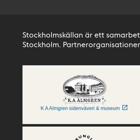
Stockholmskällan är ett samarbete
Stockholm. Partnerorganisationer 
K A Almgren sidenväveri & museum