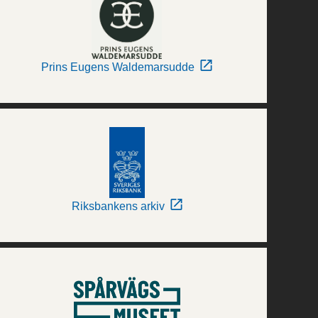
Prins Eugens Waldemarsudde
Riksbankens arkiv