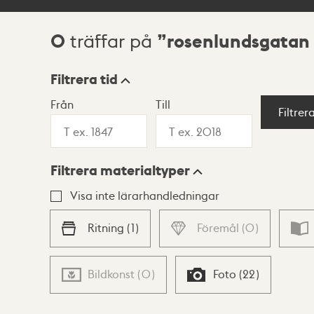
0
rosenlundsgatan 
träffar på
Sökresultat
Filtrera tid
Från
Till
Visningsläge
Filtrer
Filtrera materialtyper
Lista
Karta
Visa inte lärarhandledningar
Ritning
(
1
)
Föremål
(
0
)
Bildkonst
(
0
)
Foto
(
22
)