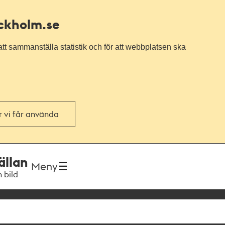
ockholm.se
tt sammanställa statistik och för att webbplatsen ska
or vi får använda
ällan
Meny
h bild