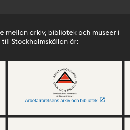
 mellan arkiv, bibliotek och museer i
till Stockholmskällan är:
Arbetarrörelsens arkiv och bibliotek