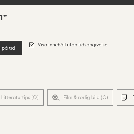
1
Visa innehåll utan tidsangivelse
a på tid
Litteraturtips
(
0
)
Film & rörlig bild
(
0
)