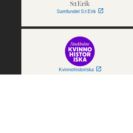
Samfundet S:t Erik
Kvinnohistoriska
Världskulturmuseerna