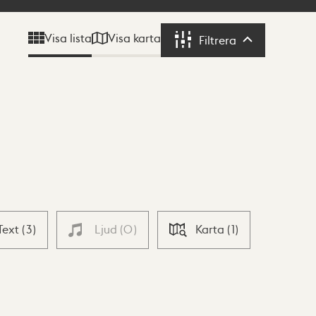
Visa karta
Visa lista
Filtrera
Filtrera
Text
(
3
)
Ljud
(
0
)
Karta
(
1
)