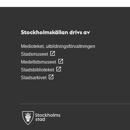
Kontakt
Stockholmskällan
Stockholmskällan drivs av
Medioteket, utbildningsförvaltningen
Stadsmuseet
Medeltidsmuseet
Stadsbiblioteket
Stadsarkivet