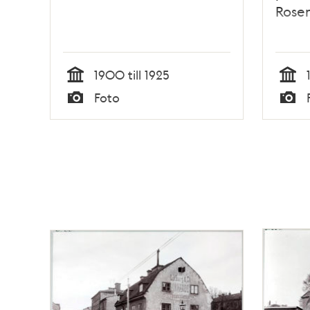
Rosen
1900 till 1925
Tid
Tid
Foto
Typ
Typ