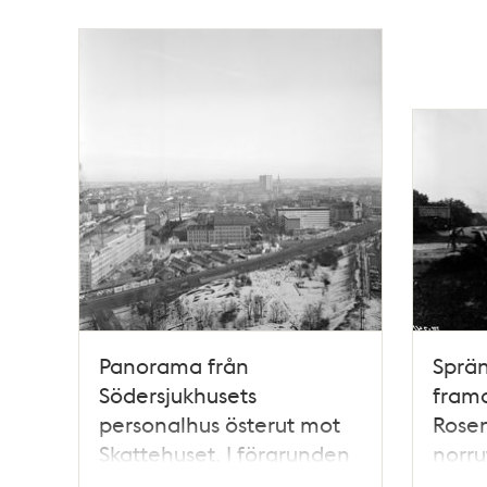
Panorama från
Sprän
Södersjukhusets
fram
personalhus österut mot
Rosen
Skattehuset. I förgrunden
norru
ligger hörnet av
Präst