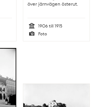
över järnvägen österut.
1906 till 1915
Tid
Foto
Typ