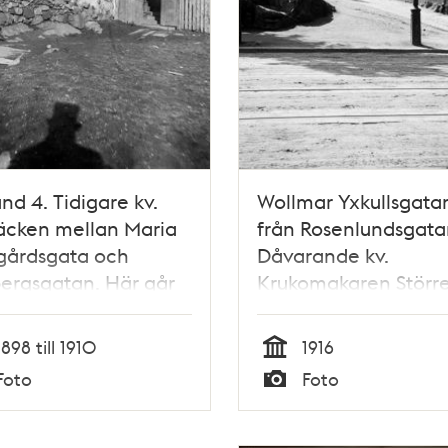
änd 4. Tidigare kv.
Wollmar Yxkullsgata
äcken mellan Maria
från Rosenlundsgata
gårdsgata och
Dåvarande kv.
ergsgatan. Här går
Krukomakaren Större
rande
Nuvarande Wollmar
lundsgatan vid kv.
Yxkullsgatan 38, kv.
1898 till 1910
1916
gruvan Större
Postsäcken
Tid
Foto
Foto
Typ