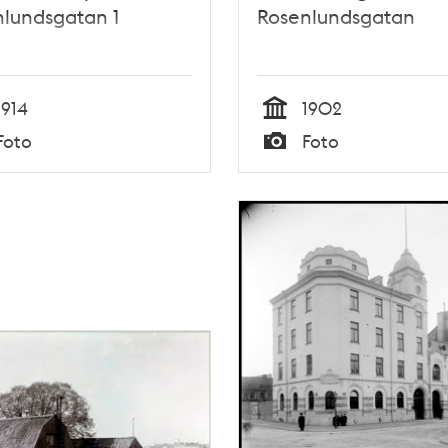
lundsgatan 1
Rosenlundsgatan
1914
1902
Tid
Foto
Foto
Typ