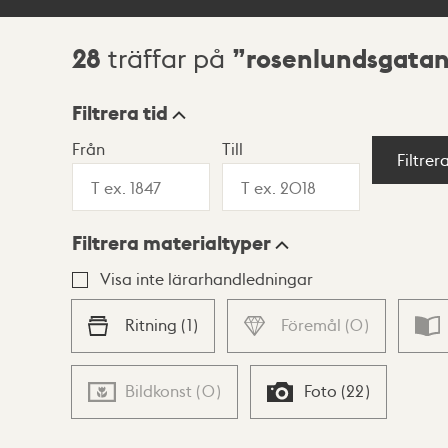
28
rosenlundsgatan
träffar på
Sökresultat
Filtrera tid
Från
Till
Visningsläge
Filtrer
Filtrera materialtyper
Lista
Karta
Visa inte lärarhandledningar
Ritning
(
1
)
Föremål
(
0
)
Bildkonst
(
0
)
Foto
(
22
)