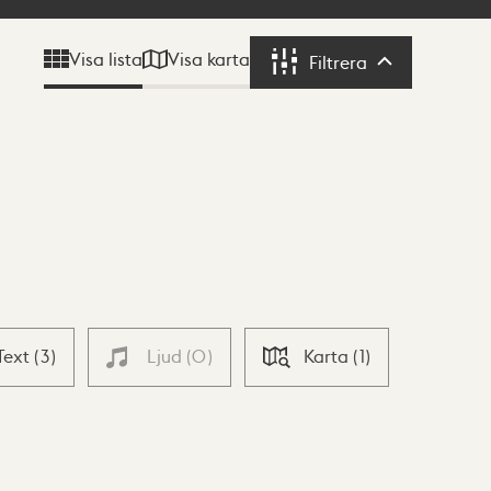
Visa karta
Visa lista
Filtrera
Filtrera
Text
(
3
)
Ljud
(
0
)
Karta
(
1
)