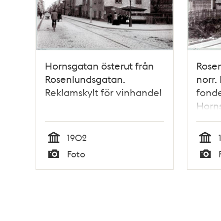
Hornsgatan österut från
Rose
Rosenlundsgatan.
norr.
Reklamskylt för vinhandel
fonde
Horn
1902
Tid
Tid
Foto
Typ
Typ