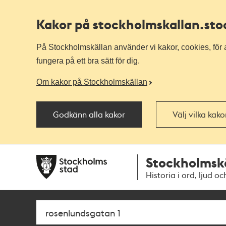
Kakor på stockholmskallan
.st
På Stockholmskällan använder vi kakor, cookies, för a
fungera på ett bra sätt för dig.
Om kakor på Stockholmskällan
Godkänn alla kakor
Välj vilka kak
Till
Till
Stockholmsk
navigationen
huvudinnehållet
Historia i ord, ljud oc
Sök
Fritextsök