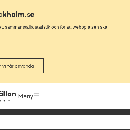
ockholm.se
tt sammanställa statistik och för att webbplatsen ska
or vi får använda
ällan
Meny
h bild