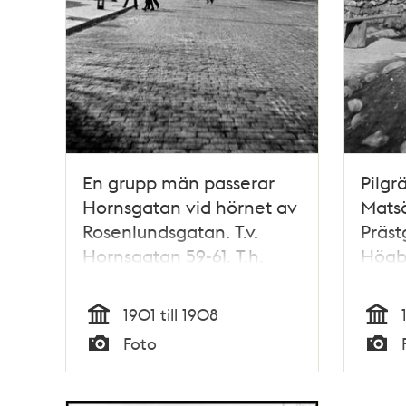
En grupp män passerar
Pilgr
Hornsgatan vid hörnet av
Mats
Rosenlundsgatan. T.v.
Präst
Hornsgatan 59-61. T.h.
Högb
Hornsgatan 84 västerut
nuva
Rosen
1901 till 1908
Bergs
Tid
Tid
Foto
Typ
Typ