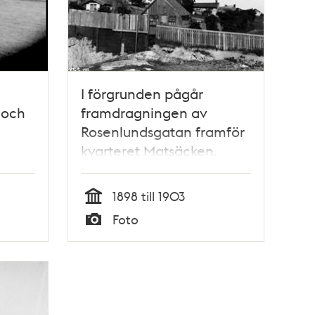
I förgrunden pågår
 och
framdragningen av
Rosenlundsgatan framför
kvarteret Matsäcken.
1898 till 1903
Tid
Foto
Typ