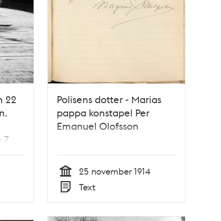
n 22
Polisens dotter - Marias
n.
pappa konstapel Per
Emanuel Olofsson
 7.
25 november 1914
Tid
Text
Typ