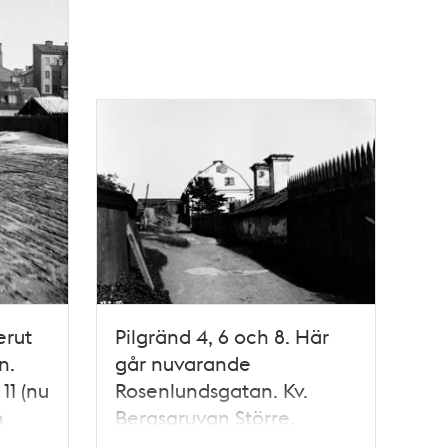
erut
Pilgränd 4, 6 och 8. Här
n.
går nuvarande
11 (nu
Rosenlundsgatan. Kv.
n
Bergsgruvan Större,
tidigare kv. Matsäcken