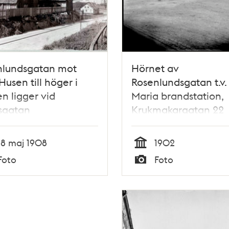
nlundsgatan mot
Hörnet av
 Husen till höger i
Rosenlundsgatan t.v.
n ligger vid
Maria brandstation,
sgatan
Krukmakargatan 22
18 maj 1908
1902
Tid
Foto
Foto
Typ