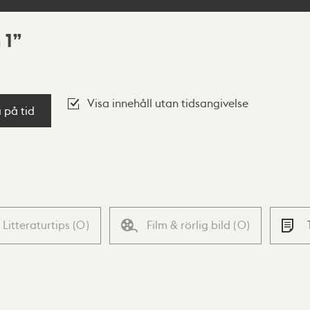
 1
Visa innehåll utan tidsangivelse
a på tid
Litteraturtips
(
0
)
Film & rörlig bild
(
0
)