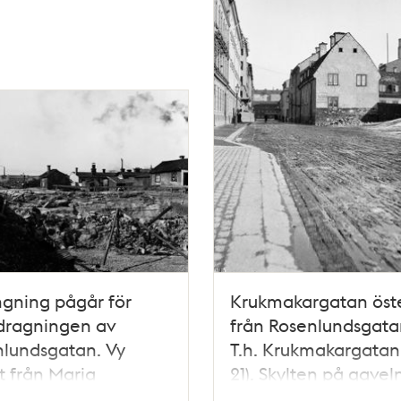
gning pågår för
Krukmakargatan öst
dragningen av
från Rosenlundsgata
lundsgatan. Vy
T.h. Krukmakargatan 
t från Maria
21). Skylten på gavel
gårdsgata mellan
anger att en