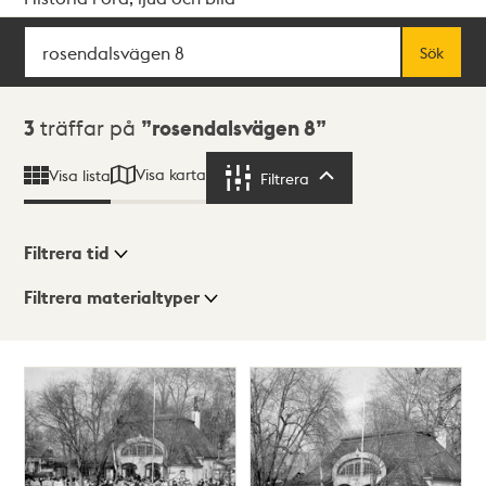
Sök
Fritextsök
Sök
Sökresultat
3
träffar på
rosendalsvägen 8
Visa karta
Visa lista
Filtrera
Filtrera
Filtrera tid
Filtrera materialtyper
Visningsläge
Totalt
3
träffar
Lista
Karta