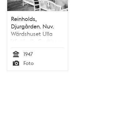
Reinholds,
Djurgården. Nuv.
Wärdshuset Ulla
Winbladh. Godthem
i bakgrunden
1947
Tid
Foto
Typ