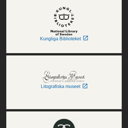
Kungliga Biblioteket
Litografiska museet