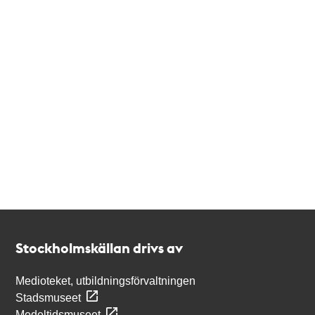
Kontakt
Stockholmskällan
Stockholmskällan drivs av
Medioteket, utbildningsförvaltningen
Stadsmuseet
Medeltidsmuseet