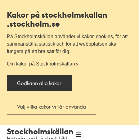
Kakor på stockholmskallan
.stockholm.se
På Stockholmskällan använder vi kakor, cookies, för att
sammanställa statistik och för att webbplatsen ska
fungera på ett bra sätt för dig.
Om kakor på Stockholmskällan
Godkänn alla kakor
Välj vilka kakor vi får använda
Till
Till
Stockholmskällan
navigationen
huvudinnehållet
Historia i ord, ljud och bild