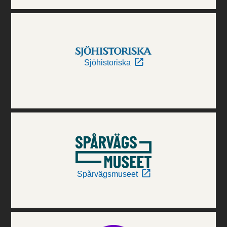
Sjöhistoriska
Spårvägsmuseet