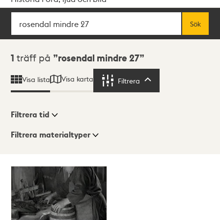
Sök
Fritextsök
Sök
Sökresultat
1
träff på
rosendal mindre 27
Visa karta
Visa lista
Filtrera
Filtrera
Filtrera tid
Filtrera materialtyper
Visningsläge
Totalt
1
träffar
Lista
Karta