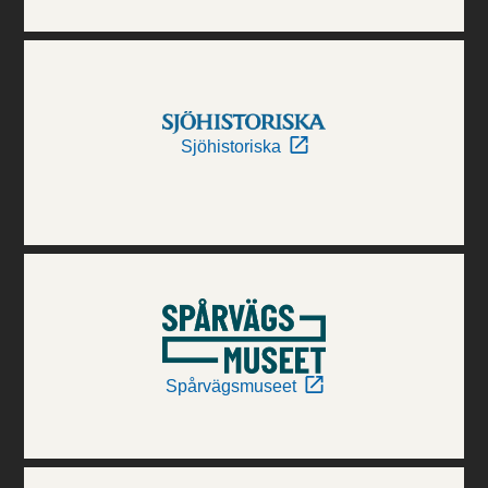
Sjöhistoriska
Spårvägsmuseet