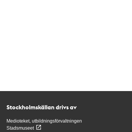
Kontakt
Stockholmskällan
Stockholmskällan drivs av
Medioteket, utbildningsförvaltningen
Stadsmuseet