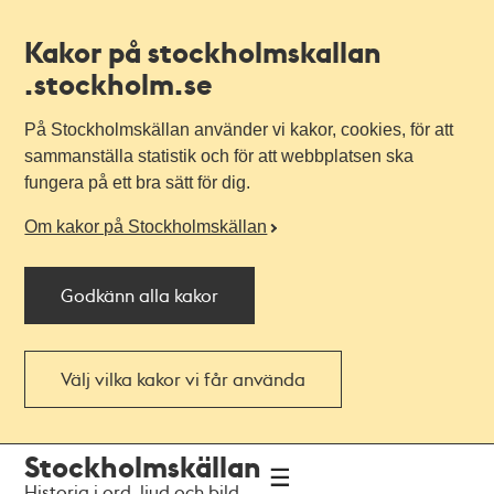
Kakor på stockholmskallan
.stockholm.se
På Stockholmskällan använder vi kakor, cookies, för att
sammanställa statistik och för att webbplatsen ska
fungera på ett bra sätt för dig.
Om kakor på Stockholmskällan
Godkänn alla kakor
Välj vilka kakor vi får använda
Till
Till
Stockholmskällan
navigationen
huvudinnehållet
Historia i ord, ljud och bild