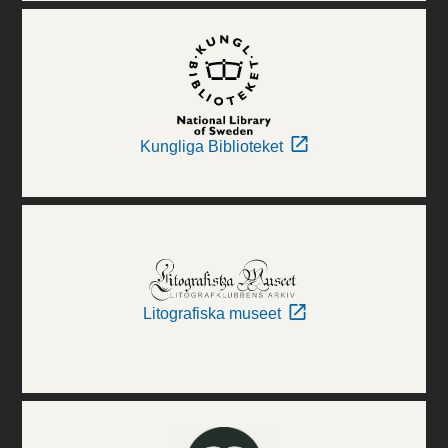
Kungliga Biblioteket
Litografiska museet