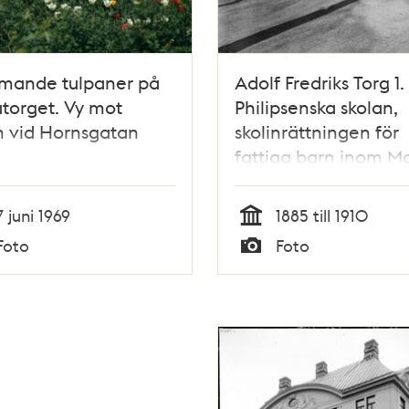
mande tulpaner på
Adolf Fredriks Torg 1.
torget. Vy mot
Philipsenska skolan,
n vid Hornsgatan
skolinrättningen för
fattiga barn inom Ma
Magdalena församli
Nuvarande Mariatorg
7 juni 1969
1885 till 1910
Tid
Foto
Foto
Typ