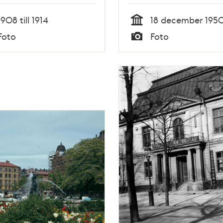
dam samlade runt et
piano
1908 till 1914
18 december 195
Tid
Foto
Foto
Typ