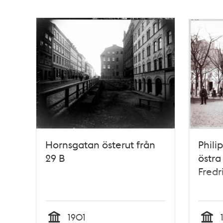
Hornsgatan österut från
Phili
29 B
östra
Fredr
1901