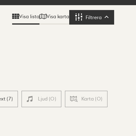
Visa karta
Visa lista
Filtrera
Filtrera
ext
(
7
)
Ljud
(
0
)
Karta
(
0
)