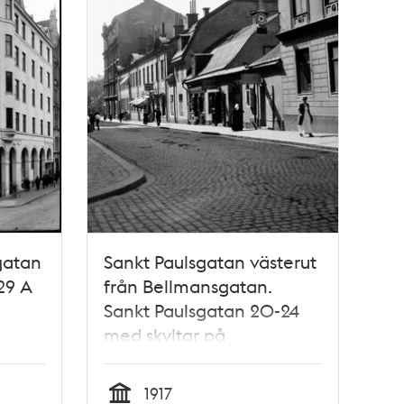
gatan
Sankt Paulsgatan västerut
29 A
från Bellmansgatan.
Sankt Paulsgatan 20-24
med skyltar på
butiksfasaderna
1917