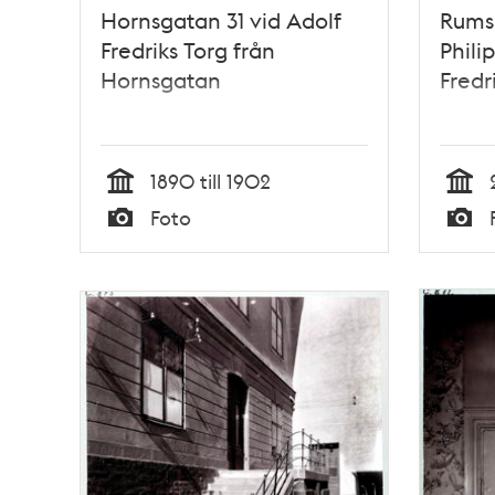
Hornsgatan 31 vid Adolf
Rumsi
Fredriks Torg från
Phili
Hornsgatan
Fredr
1890 till 1902
Tid
Tid
Foto
Typ
Typ