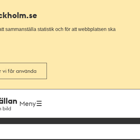
ockholm.se
tt sammanställa statistik och för att webbplatsen ska
or vi får använda
ällan
Meny
h bild