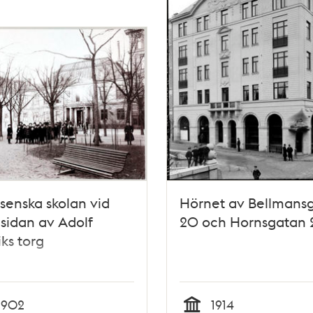
psenska skolan vid
Hörnet av Bellmans
 sidan av Adolf
20 och Hornsgatan 
iks torg
1902
1914