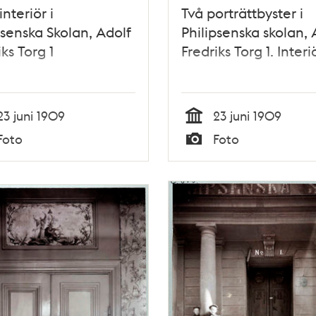
nteriör i
Två porträttbyster i
psenska Skolan, Adolf
Philipsenska skolan, 
iks Torg 1
Fredriks Torg 1. Interi
23 juni 1909
23 juni 1909
Tid
Foto
Foto
Typ