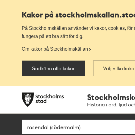
Kakor på stockholmskallan
.st
På Stockholmskällan använder vi kakor, cookies, för a
fungera på ett bra sätt för dig.
Om kakor på Stockholmskällan
Godkänn alla kakor
Välj vilka kak
Till
Till
Stockholmsk
navigationen
huvudinnehållet
Historia i ord, ljud oc
Sök
Fritextsök