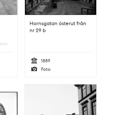
Hornsgatan österut från
nr 29 b
ria
ng.
et 1
1889
Tid
Foto
Typ