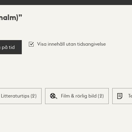
malm)
Visa innehåll utan tidsangivelse
a på tid
Litteraturtips
(
2
)
Film & rörlig bild
(
2
)
T