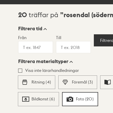
20
rosendal (söder
träffar på
Sökresultat
Filtrera tid
Från
Till
Visningsläge
Filtrer
Filtrera materialtyper
Lista
Karta
Visa inte lärarhandledningar
Ritning
(
4
)
Föremål
(
3
)
Bildkonst
(
6
)
Foto
(
20
)