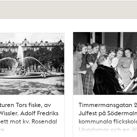
turen Tors fiske, av
Timmermansgatan 2
Wissler. Adolf Fredriks
Julfest på Södermal
sett mot kv. Rosendal
kommunala flickskol
re
Ungdomar och en äl