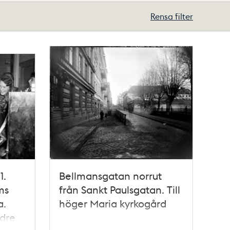
Rensa filter
1.
Bellmansgatan norrut
ms
från Sankt Paulsgatan. Till
a.
höger Maria kyrkogård
dre