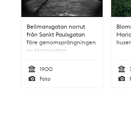
Bellmansgatan norrut
Blom
från Sankt Paulsgatan
Maria
före genomsprängningen
huse
av Hornsgatan
1900
Tid
Tid
Foto
Typ
Typ