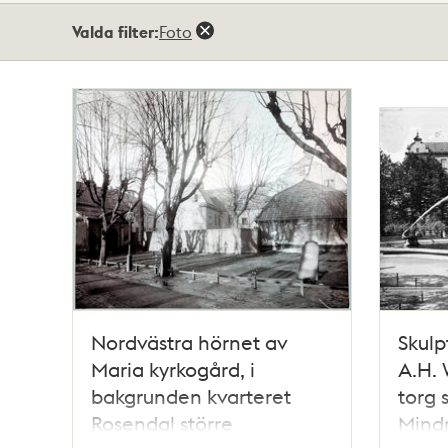
Totalt
Valda filter:
Foto
20
träffar
Nordvästra hörnet av
Skulp
Maria kyrkogård, i
A.H. 
bakgrunden kvarteret
torg 
Rosendal större
Mind