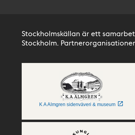
Stockholmskällan är ett samarbete
Stockholm. Partnerorganisationer 
K A Almgren sidenväveri & museum