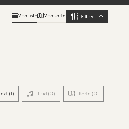
Visa karta
Visa lista
Filtrera
Filtrera
Text
(
1
)
Ljud
(
0
)
Karta
(
0
)