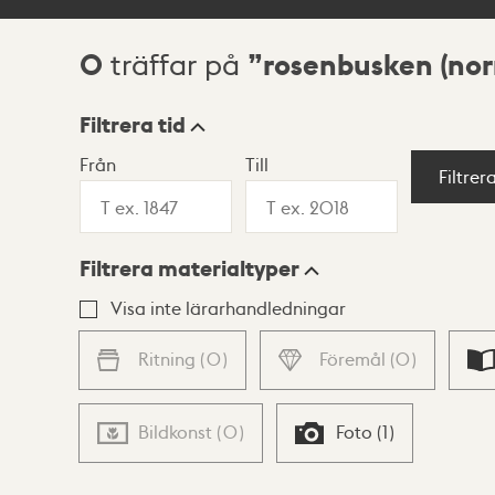
0
rosenbusken (no
träffar på
Sökresultat
Filtrera tid
Från
Till
Visningsläge
Filtrer
Filtrera materialtyper
Lista
Karta
Visa inte lärarhandledningar
Ritning
(
0
)
Föremål
(
0
)
Bildkonst
(
0
)
Foto
(
1
)