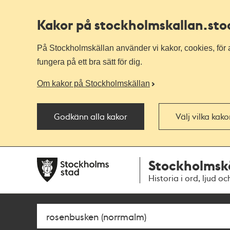
Kakor på stockholmskallan
.st
På Stockholmskällan använder vi kakor, cookies, för a
fungera på ett bra sätt för dig.
Om kakor på Stockholmskällan
Godkänn alla kakor
Välj vilka kak
Till
Till
Stockholmsk
navigationen
huvudinnehållet
Historia i ord, ljud oc
Sök
Fritextsök