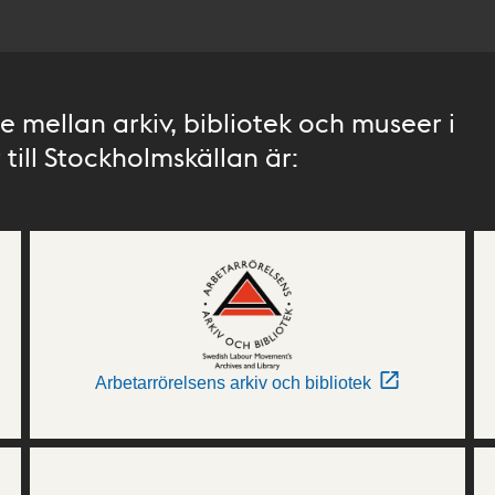
 mellan arkiv, bibliotek och museer i
till Stockholmskällan är:
Arbetarrörelsens arkiv och bibliotek