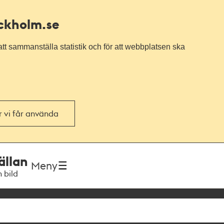
ockholm.se
tt sammanställa statistik och för att webbplatsen ska
or vi får använda
ällan
Meny
h bild