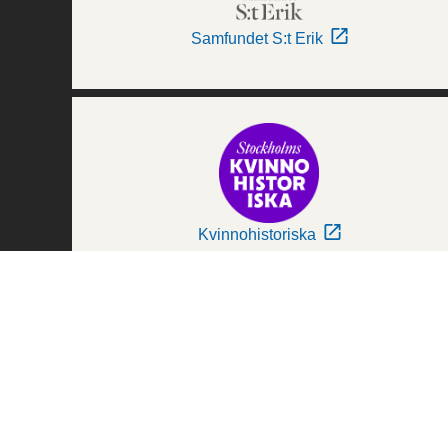
Samfundet S:t Erik
Kvinnohistoriska
Världskulturmuseerna