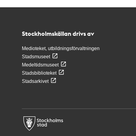
Kontakt
Stockholmskällan
Stockholmskällan drivs av
Medioteket, utbildningsförvaltningen
Stadsmuseet
Medeltidsmuseet
Stadsbiblioteket
Stadsarkivet