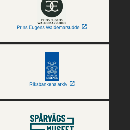
Prins Eugens Waldemarsudde
Riksbankens arkiv