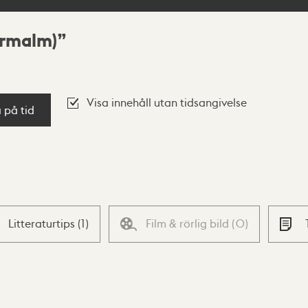
rrmalm)
Visa innehåll utan tidsangivelse
a på tid
Litteraturtips
(
1
)
Film & rörlig bild
(
0
)