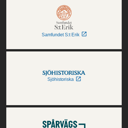
Samfundet S:t Erik
Sjöhistoriska