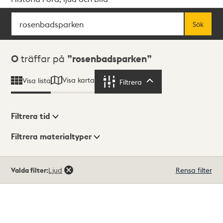
Sök
Fritextsök
Sök
Sökresultat
0
träffar på
rosenbadsparken
Visa karta
Visa lista
Filtrera
Filtrera
Filtrera tid
Filtrera materialtyper
Visningsläge
Totalt
Valda filter:
Ljud
Rensa filter
0
träffar
Lista
Karta