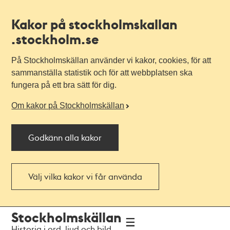
Kakor på stockholmskallan
.stockholm.se
På Stockholmskällan använder vi kakor, cookies, för att
sammanställa statistik och för att webbplatsen ska
fungera på ett bra sätt för dig.
Om kakor på Stockholmskällan
Godkänn alla kakor
Välj vilka kakor vi får använda
Till
Till
Stockholmskällan
navigationen
huvudinnehållet
Historia i ord, ljud och bild