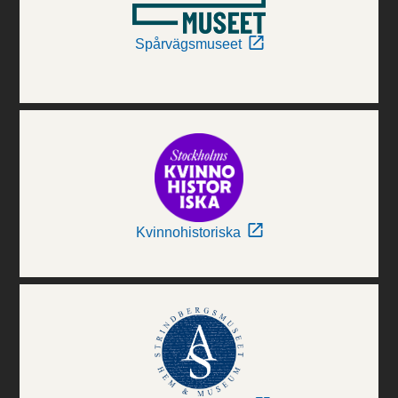
Spårvägsmuseet
Kvinnohistoriska