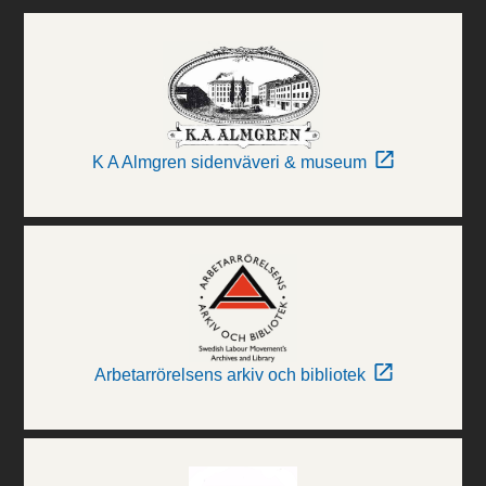
K A Almgren sidenväveri & museum
Arbetarrörelsens arkiv och bibliotek