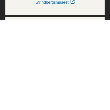
Strindbergsmuseet
Thielska Galleriet
Världskulturmuseerna