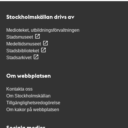
Kontakt
Stockholmskällan
Stockholmskällan drivs av
Medioteket, utbildningsförvaltningen
Stadsmuseet
Medeltidsmuseet
Stadsbiblioteket
Stadsarkivet
Om webbplatsen
Kontakta oss
Om Stockholmskällan
Tillgänglighetsredogörelse
Om kakor på webbplatsen
Sociala medier