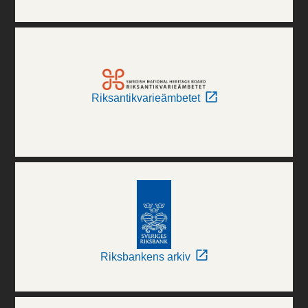
Riksantikvarieämbetet
Riksbankens arkiv