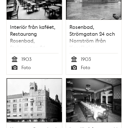
Interiör från kaféet,
Rosenbad,
Restaurang
Strömgatan 24 och
Rosenbad,
Norrström ifrån
Strömgatan 24
Kanslikajen
1903
1903
Tid
Tid
Foto
Foto
Typ
Typ