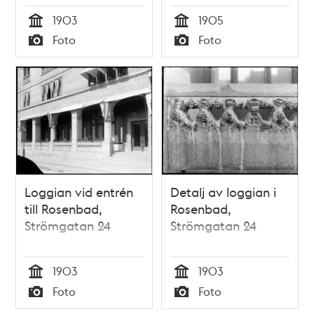
1903
1905
Tid
Tid
Foto
Foto
Typ
Typ
Loggian vid entrén
Detalj av loggian i
till Rosenbad,
Rosenbad,
Strömgatan 24
Strömgatan 24
1903
1903
Tid
Tid
Foto
Foto
Typ
Typ