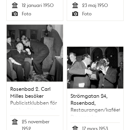
Rosenbad
Braun Wilson vid
12 januari 1950
23 maj 1950
Publicistklubben i
Tid
Tid
Foto
Foto
Rosenbad.
Typ
Typ
Rosenbad 2. Carl
Milles besöker
Strömgatan 24,
Publicistklubben för
Rosenbad,
att berätta om sitt
Restaurangen/kaféet.
monument som är
De svenska
25 november
planerat att stå
världsmästarna i
Tid
1952
17 mars 1953