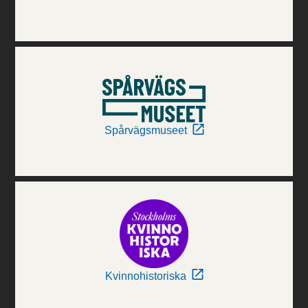
Spårvägsmuseet
Kvinnohistoriska