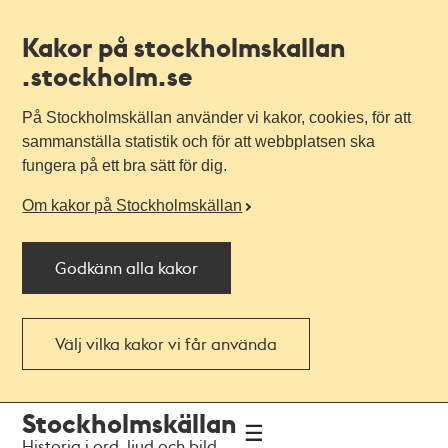
Kakor på stockholmskallan
.stockholm.se
På Stockholmskällan använder vi kakor, cookies, för att
sammanställa statistik och för att webbplatsen ska
fungera på ett bra sätt för dig.
Om kakor på Stockholmskällan
Godkänn alla kakor
Välj vilka kakor vi får använda
Till
Till
Stockholmskällan
navigationen
huvudinnehållet
Historia i ord, ljud och bild