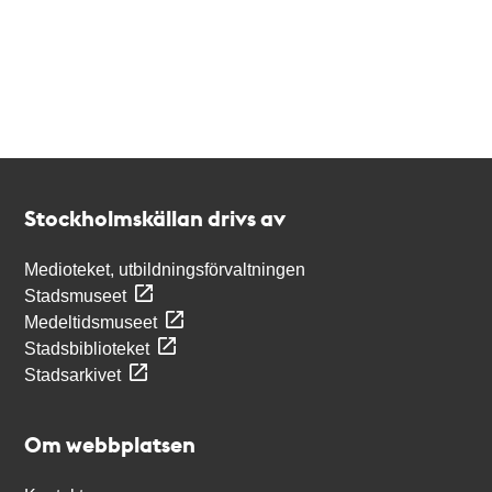
Kontakt
Stockholmskällan
Stockholmskällan drivs av
Medioteket, utbildningsförvaltningen
Stadsmuseet
Medeltidsmuseet
Stadsbiblioteket
Stadsarkivet
Om webbplatsen