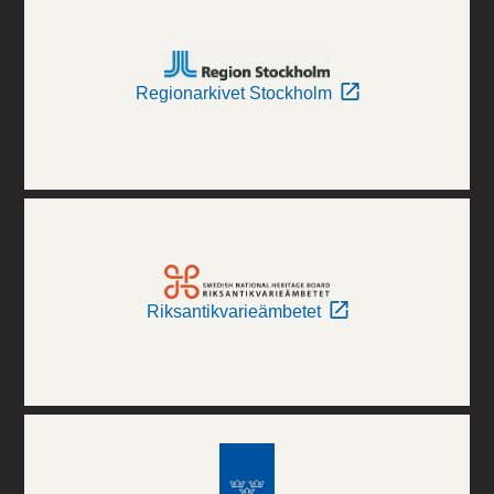
Regionarkivet Stockholm
Riksantikvarieämbetet