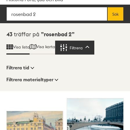
Sök
Fritextsök
Sök
Sökresultat
43
träffar på
rosenbad 2
Visa karta
Visa lista
Filtrera
Filtrera
Filtrera tid
Filtrera materialtyper
Visningsläge
Totalt
43
träffar
Lista
Karta