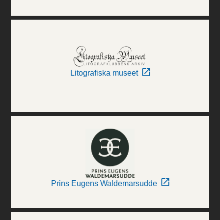
Litografiska museet
Prins Eugens Waldemarsudde