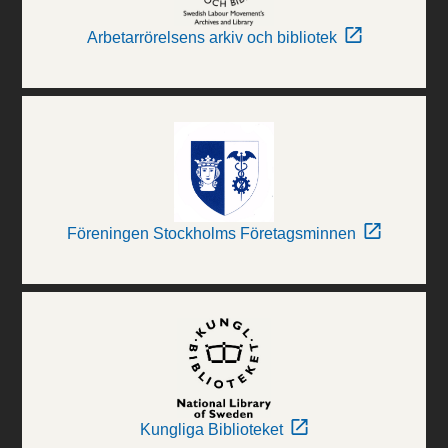
Arbetarrörelsens arkiv och bibliotek
Föreningen Stockholms Företagsminnen
Kungliga Biblioteket