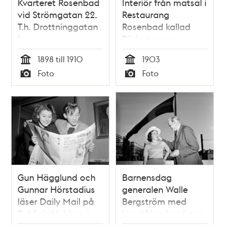
Kvarteret Rosenbad
Interiör från matsal i
vid Strömgatan 22.
Restaurang
T.h. Drottninggatan
Rosenbad kallad
1
Röda terrassen.
1898 till 1910
1903
Tid
Tid
Foto
Foto
Typ
Typ
Gun Hägglund och
Barnensdag
Gunnar Hörstadius
generalen Walle
läser Daily Mail på
Bergström med
Publicistklubben i
konståkerskan Irene