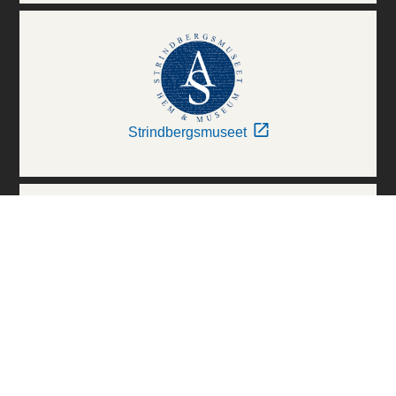
Strindbergsmuseet
Thielska Galleriet