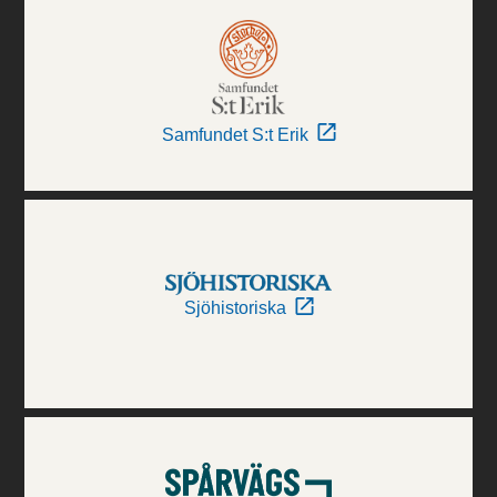
Samfundet S:t Erik
Sjöhistoriska