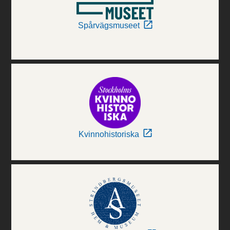
Spårvägsmuseet
Kvinnohistoriska