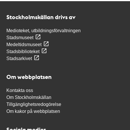
Kontakt
Stockholmskällan
Stockholmskällan drivs av
Medioteket, utbildningsförvaltningen
Stadsmuseet
Medeltidsmuseet
Stadsbiblioteket
Stadsarkivet
Om webbplatsen
Kontakta oss
Om Stockholmskällan
Tillgänglighetsredogörelse
Om kakor på webbplatsen
Sociala medier