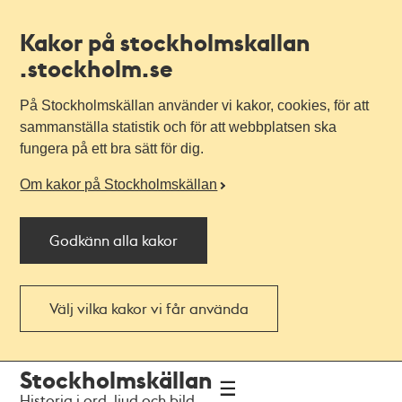
Kakor på stockholmskallan
.stockholm.se
På Stockholmskällan använder vi kakor, cookies, för att
sammanställa statistik och för att webbplatsen ska
fungera på ett bra sätt för dig.
Om kakor på Stockholmskällan
Godkänn alla kakor
Välj vilka kakor vi får använda
Till
Till
Stockholmskällan
navigationen
huvudinnehållet
Historia i ord, ljud och bild