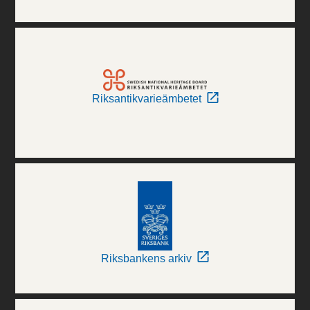
Riksantikvarieämbetet
Riksbankens arkiv