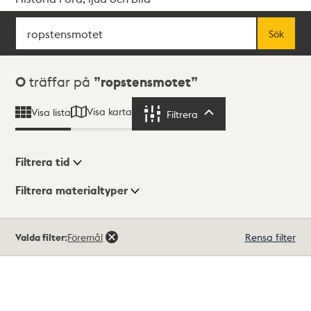
Sök
Fritextsök
Sök
Sökresultat
0
träffar på
ropstensmotet
Visa karta
Visa lista
Filtrera
Filtrera
Filtrera tid
Filtrera materialtyper
Visningsläge
Totalt
Valda filter:
Föremål
Rensa filter
0
träffar
Lista
Karta