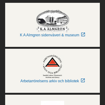
K A Almgren sidenväveri & museum
Arbetarrörelsens arkiv och bibliotek