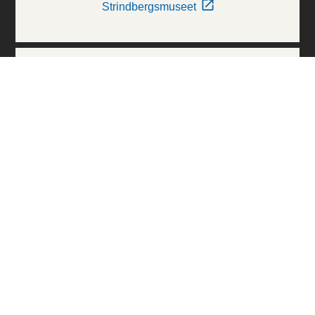
Strindbergsmuseet
Thielska Galleriet
Världskulturmuseerna