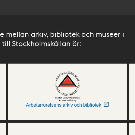
 mellan arkiv, bibliotek och museer i
till Stockholmskällan är:
Arbetarrörelsens arkiv och bibliotek