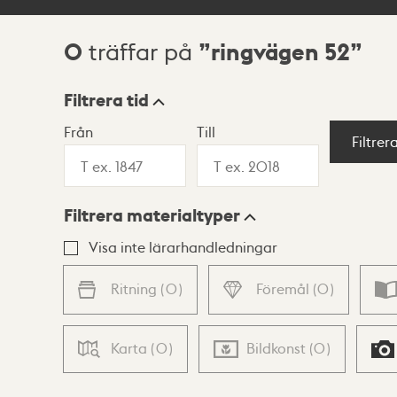
0
ringvägen 52
träffar på
Sökresultat
Filtrera tid
Från
Till
Visningsläge
Filtrer
Filtrera materialtyper
Lista
Karta
Visa inte lärarhandledningar
Ritning
(
0
)
Föremål
(
0
)
Karta
(
0
)
Bildkonst
(
0
)