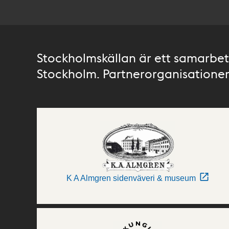
Stockholmskällan är ett samarbete
Stockholm. Partnerorganisationer 
K A Almgren sidenväveri & museum