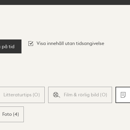
Visa innehåll utan tidsangivelse
a på tid
Litteraturtips
(
0
)
Film & rörlig bild
(
0
)
Foto
(
4
)