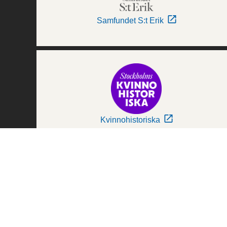
Samfundet S:t Erik
Kvinnohistoriska
Världskulturmuseerna