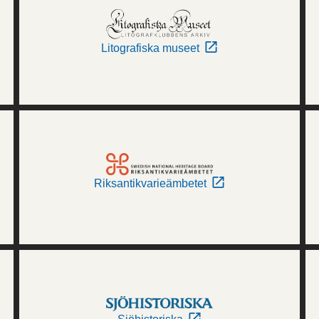
Litografiska museet
Riksantikvarieämbetet