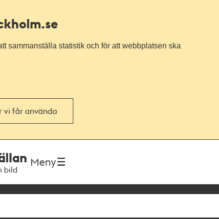
ockholm.se
tt sammanställa statistik och för att webbplatsen ska
or vi får använda
ällan
Meny
h bild