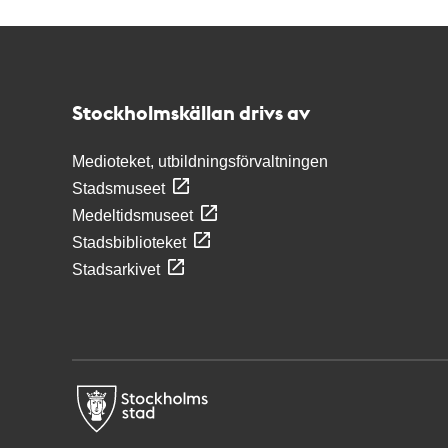
Kontakt
Stockholmskällan
Stockholmskällan drivs av
Medioteket, utbildningsförvaltningen
Stadsmuseet
Medeltidsmuseet
Stadsbiblioteket
Stadsarkivet