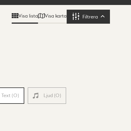
Visa karta
Visa lista
Filtrera
Filtrera
Text
(
0
)
Ljud
(
0
)