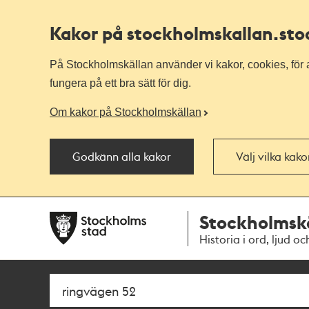
Kakor på stockholmskallan
.st
På Stockholmskällan använder vi kakor, cookies, för a
fungera på ett bra sätt för dig.
Om kakor på Stockholmskällan
Godkänn alla kakor
Välj vilka kak
Till
Till
Stockholmsk
navigationen
huvudinnehållet
Historia i ord, ljud oc
Sök
Fritextsök