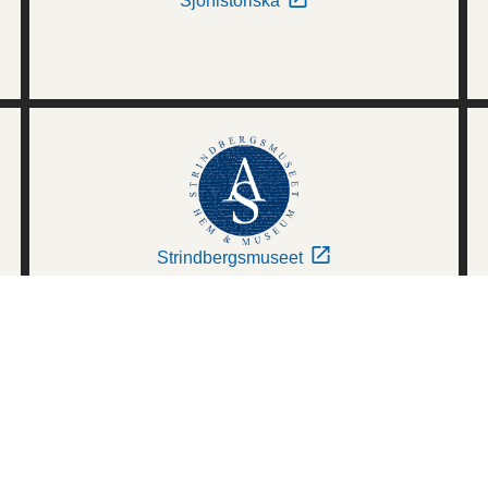
Sjöhistoriska
Strindbergsmuseet