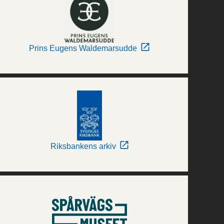
Prins Eugens Waldemarsudde
Riksbankens arkiv