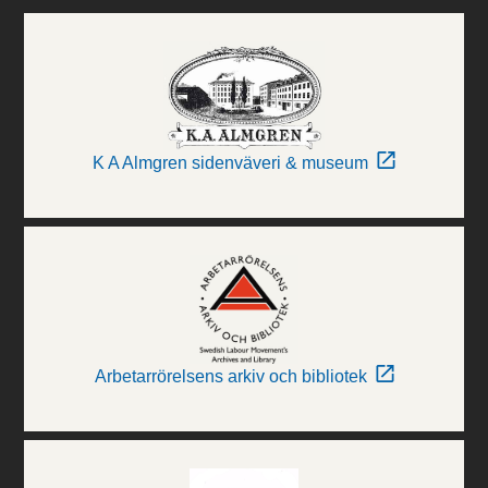
K A Almgren sidenväveri & museum
Arbetarrörelsens arkiv och bibliotek