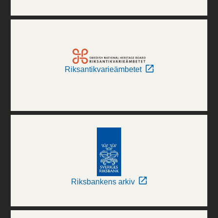
Riksantikvarieämbetet
Riksbankens arkiv