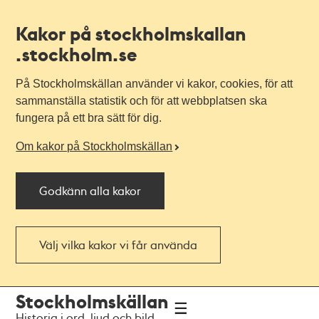
Kakor på stockholmskallan
.stockholm.se
På Stockholmskällan använder vi kakor, cookies, för att
sammanställa statistik och för att webbplatsen ska
fungera på ett bra sätt för dig.
Om kakor på Stockholmskällan
Godkänn alla kakor
Välj vilka kakor vi får använda
Till
Till
Stockholmskällan
navigationen
huvudinnehållet
Historia i ord, ljud och bild