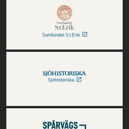
Samfundet S:t Erik
Sjöhistoriska