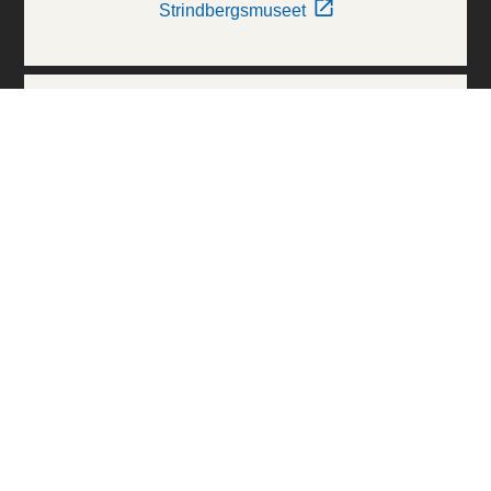
Strindbergsmuseet
Thielska Galleriet
Världskulturmuseerna