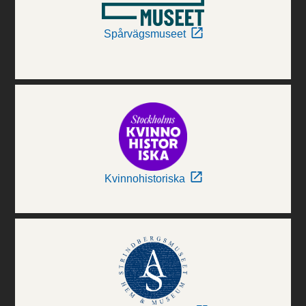
Spårvägsmuseet
Kvinnohistoriska