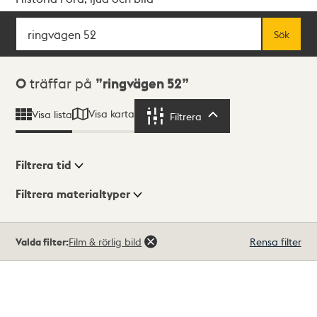
Sök
Fritextsök
Sök
Sökresultat
0
träffar på
ringvägen 52
Visa karta
Visa lista
Filtrera
Filtrera
Filtrera tid
Filtrera materialtyper
Visningsläge
Totalt
Valda filter:
Film & rörlig bild
Rensa filter
0
träffar
Lista
Karta