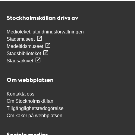
Kontakt
Stockholmskällan
Stockholmskällan drivs av
Medioteket, utbildningsförvaltningen
Stadsmuseet
Medeltidsmuseet
Stadsbiblioteket
Stadsarkivet
Om webbplatsen
Kontakta oss
Om Stockholmskällan
Tillgänglighetsredogörelse
Om kakor på webbplatsen
Sociala medier