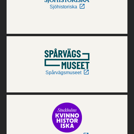
Sjöhistoriska
Spårvägsmuseet