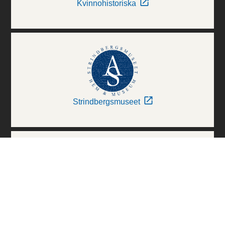
Kvinnohistoriska
Strindbergsmuseet
Thielska Galleriet