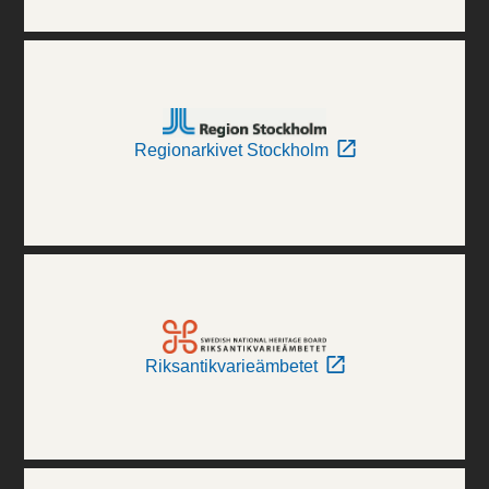
Regionarkivet Stockholm
Riksantikvarieämbetet