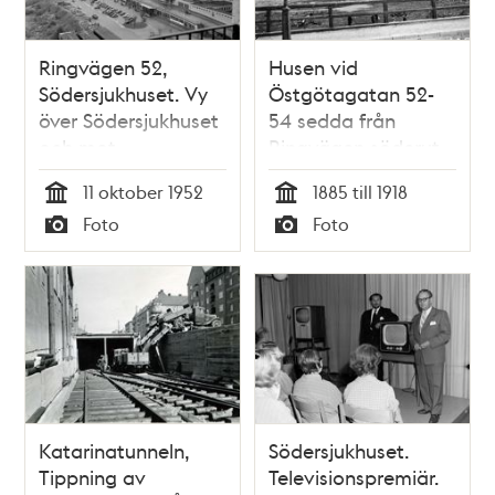
Ringvägen 52,
Husen vid
Södersjukhuset. Vy
Östgötagatan 52-
över Södersjukhuset
54 sedda från
och mot
Ringvägen söderut.
Hammarbyhöjden
Då kv. Åsen Större
11 oktober 1952
1885 till 1918
Tid
Tid
Foto
Foto
Typ
Typ
Katarinatunneln,
Södersjukhuset.
Tippning av
Televisionspremiär.