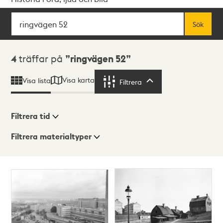
Sök
Fritextsök
Sök
Sökresultat
4
träffar på
ringvägen 52
Visa karta
Visa lista
Filtrera
Filtrera
Filtrera tid
Filtrera materialtyper
Visningsläge
Totalt
4
träffar
Lista
Karta