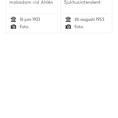
makadam vid Åhlén
Sjukhusintendent
& Holm på söder
Erland Lindström
och radiostudiochef
16 juni 1933
26 augusti 1953
Peter Koschke
Tid
Tid
Foto
Foto
introducerar
Typ
Typ
premiärprogrammet
för patienterna