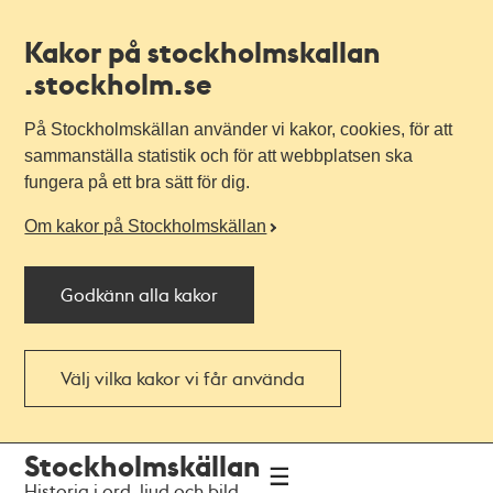
Kakor på stockholmskallan
.stockholm.se
På Stockholmskällan använder vi kakor, cookies, för att
sammanställa statistik och för att webbplatsen ska
fungera på ett bra sätt för dig.
Om kakor på Stockholmskällan
Godkänn alla kakor
Välj vilka kakor vi får använda
Till
Till
Stockholmskällan
navigationen
huvudinnehållet
Historia i ord, ljud och bild