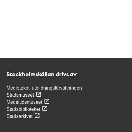
Kontakt
Stockholmskällan
Stockholmskällan drivs av
Medioteket, utbildningsförvaltningen
Stadsmuseet
Medeltidsmuseet
Stadsbiblioteket
Stadsarkivet