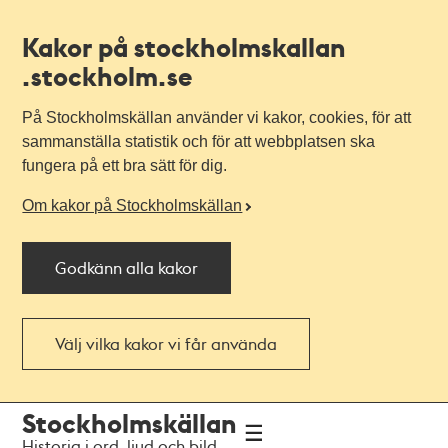
Kakor på stockholmskallan
.stockholm.se
På Stockholmskällan använder vi kakor, cookies, för att
sammanställa statistik och för att webbplatsen ska
fungera på ett bra sätt för dig.
Om kakor på Stockholmskällan
Godkänn alla kakor
Välj vilka kakor vi får använda
Till
Till
Stockholmskällan
navigationen
huvudinnehållet
Historia i ord, ljud och bild