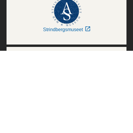
Strindbergsmuseet
Thielska Galleriet