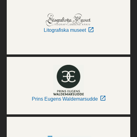
Litografiska museet
Prins Eugens Waldemarsudde