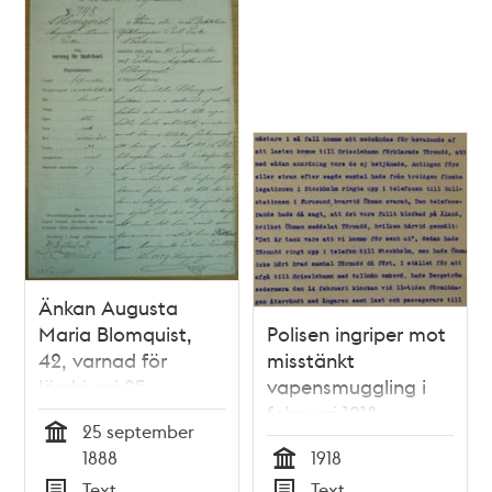
Änkan Augusta
Maria Blomquist,
Polisen ingriper mot
42, varnad för
misstänkt
lösdriveri 25
vapensmuggling i
september 1888 -
februari 1918
25 september
polisförhör
Tid
1888
1918
Tid
Text
Text