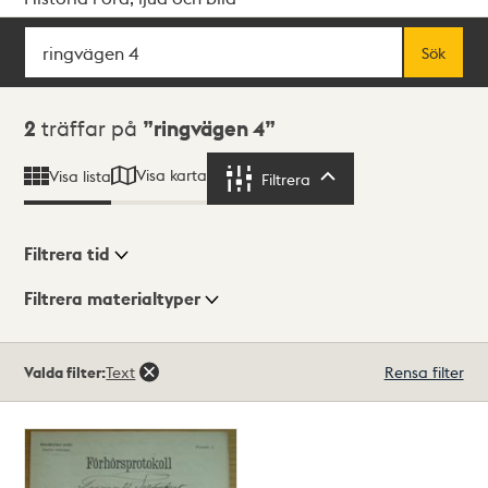
Sök
Fritextsök
Sök
Sökresultat
2
träffar på
ringvägen 4
Visa karta
Visa lista
Filtrera
Filtrera
Filtrera tid
Filtrera materialtyper
Visningsläge
Totalt
Valda filter:
Text
Rensa filter
2
träffar
Lista
Karta