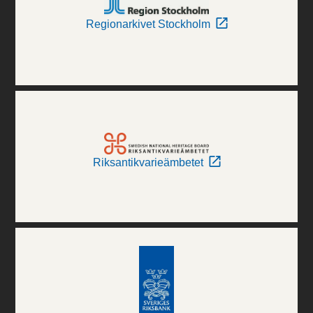
Regionarkivet Stockholm
Riksantikvarieämbetet