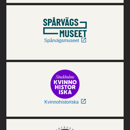
Spårvägsmuseet
Kvinnohistoriska