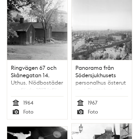
Ringvägen 67 och
Panorama från
Skånegatan 14.
Södersjukhusets
Uthus. Nödbostäder
personalhus österut
uppförda 1917 inför
mot Skattehuset. I
rivning
förgrunden ligger
1964
1967
hörnet av
Tid
Tid
Foto
Foto
Ringvägen och
Typ
Typ
Rosenlundsgatan