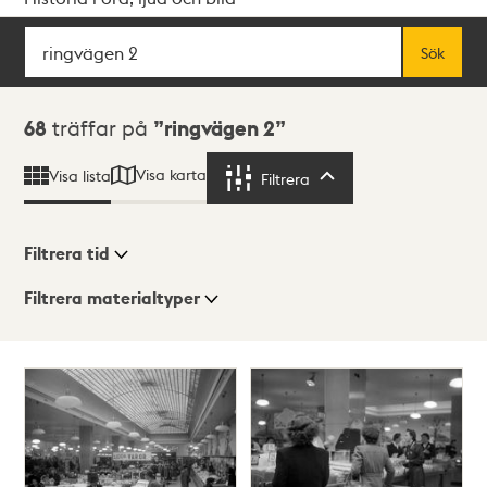
Sök
Fritextsök
Sök
Sökresultat
68
träffar på
ringvägen 2
Visa karta
Visa lista
Filtrera
Filtrera
Filtrera tid
Filtrera materialtyper
Visningsläge
Totalt
68
träffar
Lista
Karta