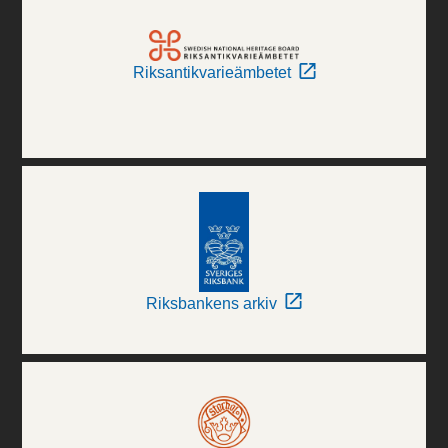
Riksantikvarieämbetet
Riksbankens arkiv