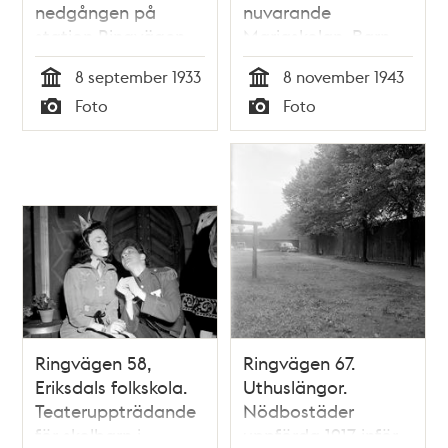
nedgången på
nuvarande
station Ringvägen
Mariaskolan. Barn
1933
leker på skolgården
8 september 1933
8 november 1943
Tid
Tid
Foto
Foto
Typ
Typ
Ringvägen 58,
Ringvägen 67.
Eriksdals folkskola.
Uthuslängor.
Teateruppträdande
Nödbostäder
för skolbarn i
uppförda 1917 inför