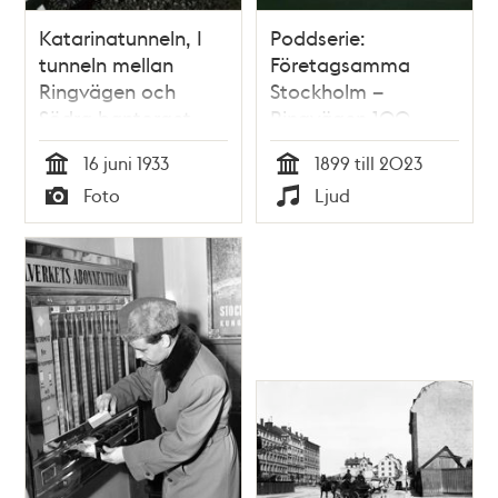
Katarinatunneln, I
Poddserie:
tunneln mellan
Företagsamma
Ringvägen och
Stockholm –
Södra bantorget
Ringvägen 100,
Åhléns
16 juni 1933
1899 till 2023
Tid
Tid
Foto
Ljud
Typ
Typ