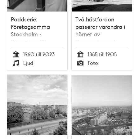
Poddserie:
Två hästfordon
Företagsamma
passerar varandra i
Stockholm -
hörnet av
Ringvägen 121,
Hornsgatan och
Varuautomat
Ringvägen. T.v.
1960 till 2023
1885 till 1905
Ringvägen 4-2. I
Tid
Tid
Ljud
Foto
bakgrunden går
Typ
Typ
Yttersta Tvärgränd
norrut mot
Skinnarviksberget.