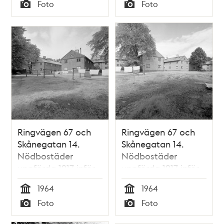
Tid
Tid
Foto
Foto
Typ
Typ
Ringvägen 67 och
Ringvägen 67 och
Skånegatan 14.
Skånegatan 14.
Nödbostäder
Nödbostäder
uppförda 1917 inför
uppförda 1917 inför
rivning
rivning
1964
1964
Tid
Tid
Foto
Foto
Typ
Typ