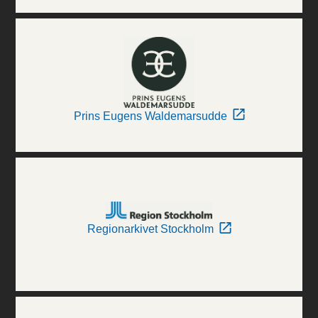
Prins Eugens Waldemarsudde
Regionarkivet Stockholm