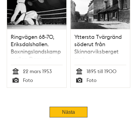
Ringvägen 68-70,
Yttersta Tvärgränd
Eriksdalshallen.
söderut från
Boxningslandskamp
Skinnarviksberget
mellan Danmark
mot
och Sverige. En
Brännkyrkagatan.
22 mars 1953
1895 till 1900
knockad boxare och
Huset i fonden
Tid
Tid
Foto
Foto
en domare som
ligger mitt i blivande
Typ
Typ
räknar ner
Ringvägen. T.h.
Yttersta Tvärgränd
2-10
Nästa