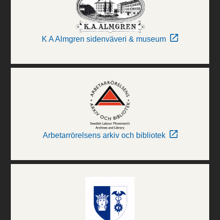
K A Almgren sidenväveri & museum
Arbetarrörelsens arkiv och bibliotek