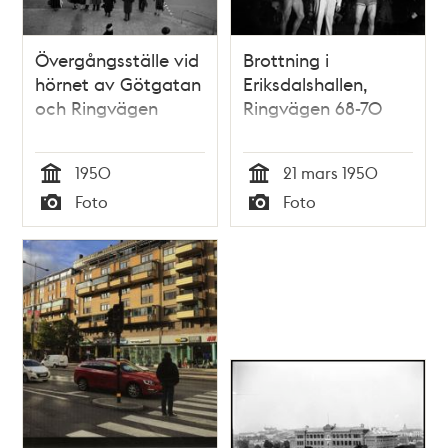
Övergångsställe vid
Brottning i
hörnet av Götgatan
Eriksdalshallen,
och Ringvägen
Ringvägen 68-70
1950
21 mars 1950
Tid
Tid
Foto
Foto
Typ
Typ