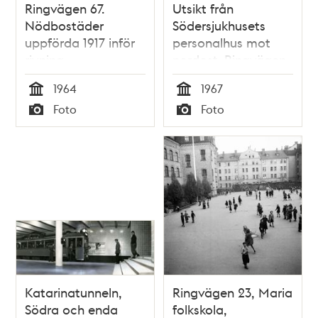
Ringvägen 67.
Utsikt från
Nödbostäder
Södersjukhusets
uppförda 1917 inför
personalhus mot
rivning
nordost. Ringvägen
53 byggs
1964
1967
Tid
Tid
Foto
Foto
Typ
Typ
Katarinatunneln,
Ringvägen 23, Maria
Södra och enda
folkskola,