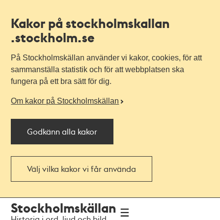
Kakor på stockholmskallan
.stockholm.se
På Stockholmskällan använder vi kakor, cookies, för att
sammanställa statistik och för att webbplatsen ska
fungera på ett bra sätt för dig.
Om kakor på Stockholmskällan
Godkänn alla kakor
Välj vilka kakor vi får använda
Till
Till
Stockholmskällan
navigationen
huvudinnehållet
Historia i ord, ljud och bild