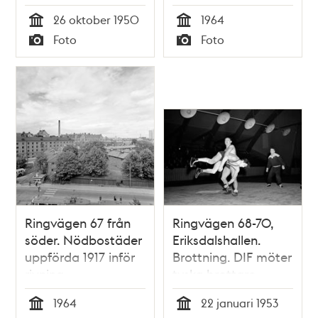
skolans aula
rivning
26 oktober 1950
1964
Tid
Tid
Foto
Foto
Typ
Typ
Ringvägen 67 från
Ringvägen 68-70,
söder. Nödbostäder
Eriksdalshallen.
uppförda 1917 inför
Brottning. DIF möter
rivning
tyska brottare
1964
22 januari 1953