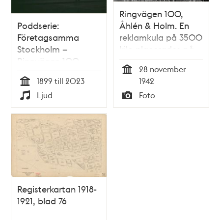
Ringvägen 100,
Poddserie:
Åhlén & Holm. En
Företagsamma
reklamkula på 3500
Stockholm –
kilo placerades på
Ringvägen 100,
varuhusets tak. Det
28 november
Åhléns
är en tidskula, med
Tid
1899 till 2023
1942
fyra urtavlor, en
Tid
Ljud
Foto
neonljusring och en
Typ
Typ
dalahäst ovanpå
Registerkartan 1918-
1921, blad 76