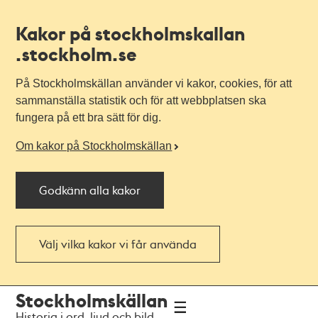
Kakor på stockholmskallan
.stockholm.se
På Stockholmskällan använder vi kakor, cookies, för att
sammanställa statistik och för att webbplatsen ska
fungera på ett bra sätt för dig.
Om kakor på Stockholmskällan
Godkänn alla kakor
Välj vilka kakor vi får använda
Till
Till
Stockholmskällan
navigationen
huvudinnehållet
Historia i ord, ljud och bild