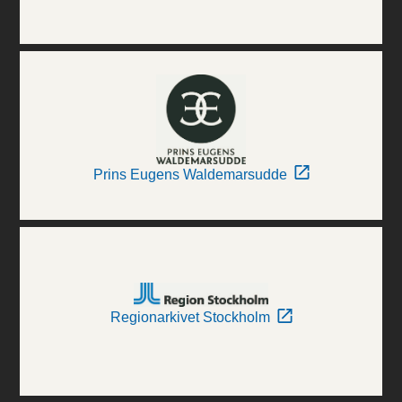
Prins Eugens Waldemarsudde
Regionarkivet Stockholm