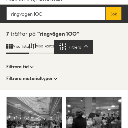
Sök
Fritextsök
Sök
Sökresultat
7
träffar på
ringvägen 100
Visa karta
Visa lista
Filtrera
Filtrera
Filtrera tid
Filtrera materialtyper
Visningsläge
Totalt
7
träffar
Lista
Karta