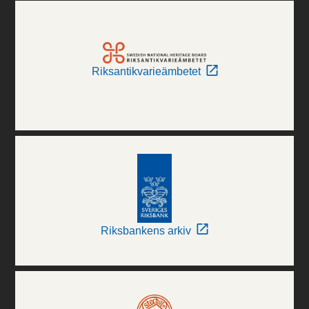
Riksantikvarieämbetet
Riksbankens arkiv