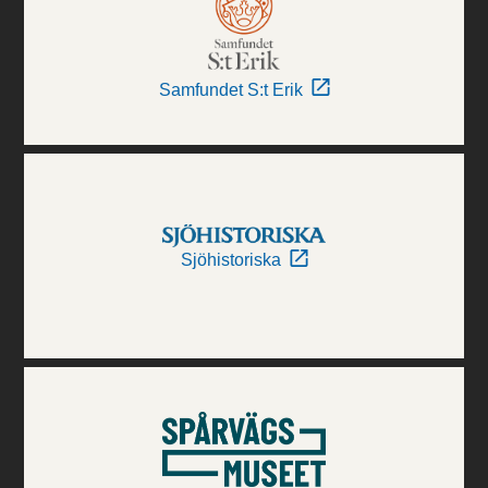
Samfundet S:t Erik
Sjöhistoriska