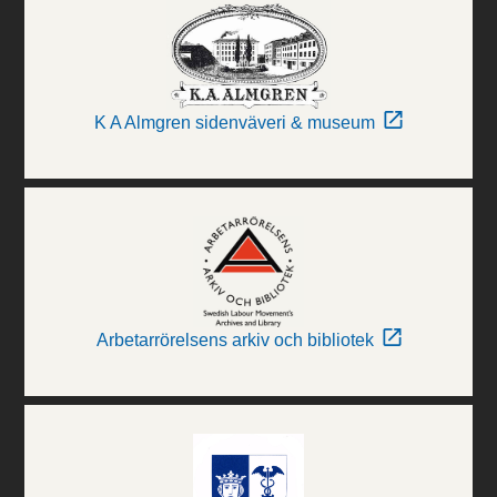
K A Almgren sidenväveri & museum
Arbetarrörelsens arkiv och bibliotek