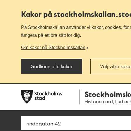
Kakor på stockholmskallan
.st
På Stockholmskällan använder vi kakor, cookies, för a
fungera på ett bra sätt för dig.
Om kakor på Stockholmskällan
Godkänn alla kakor
Välj vilka kak
Till
Till
Stockholmsk
navigationen
huvudinnehållet
Historia i ord, ljud oc
Sök
Fritextsök