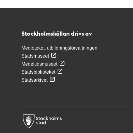
Kontakt
Stockholmskällan
Stockholmskällan drivs av
Medioteket, utbildningsförvaltningen
Stadsmuseet
Medeltidsmuseet
Stadsbiblioteket
Stadsarkivet