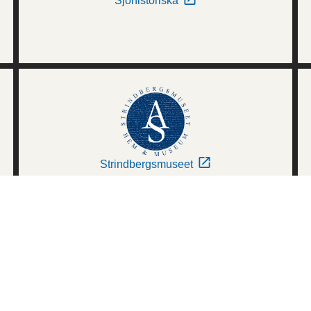
Sjöhistoriska
Strindbergsmuseet