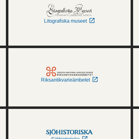
Litografiska museet
Riksantikvarieämbetet