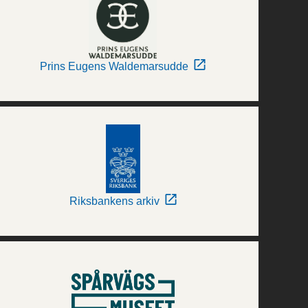
Prins Eugens Waldemarsudde
Riksbankens arkiv