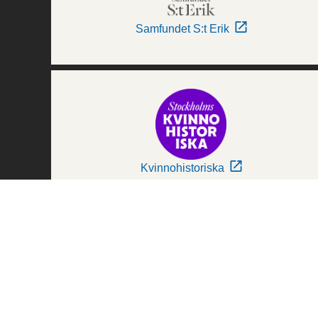
Samfundet S:t Erik
Kvinnohistoriska
Världskulturmuseerna