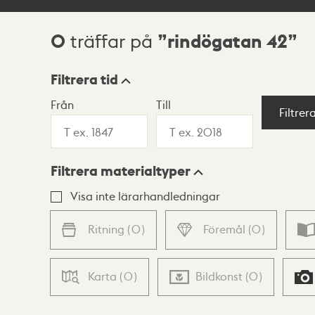
0
rindögatan 42
träffar på
Sökresultat
Filtrera tid
Från
Till
Visningsläge
Filtrer
Filtrera materialtyper
Lista
Karta
Visa inte lärarhandledningar
Ritning
(
0
)
Föremål
(
0
)
Karta
(
0
)
Bildkonst
(
0
)