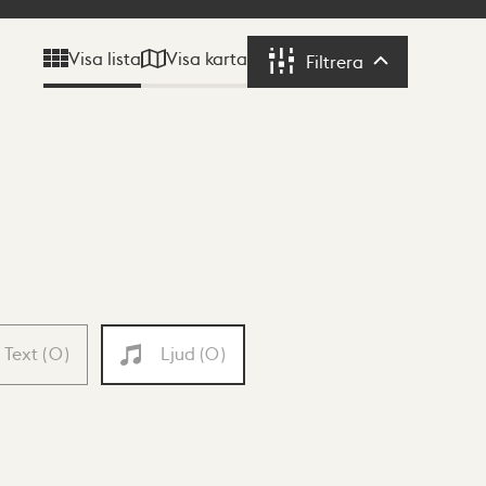
Visa karta
Visa lista
Filtrera
Filtrera
Text
(
0
)
Ljud
(
0
)