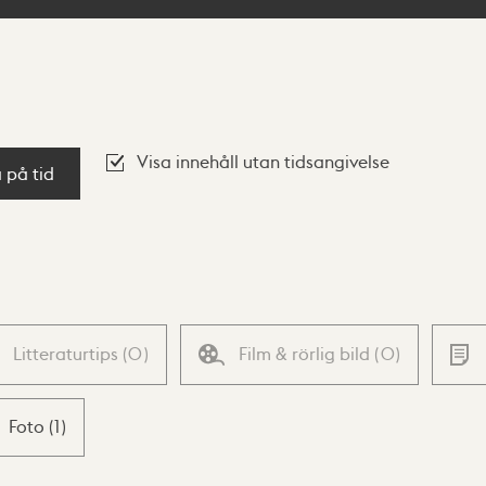
Visa innehåll utan tidsangivelse
a på tid
Litteraturtips
(
0
)
Film & rörlig bild
(
0
)
Foto
(
1
)