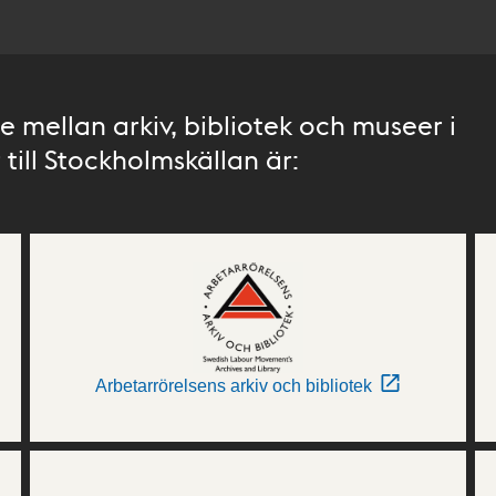
 mellan arkiv, bibliotek och museer i
till Stockholmskällan är:
Arbetarrörelsens arkiv och bibliotek