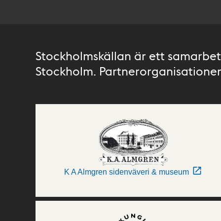
Stockholmskällan är ett samarbete
Stockholm. Partnerorganisationer 
K A Almgren sidenväveri & museum