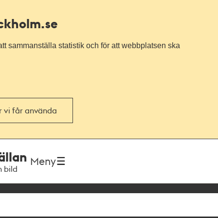
ockholm.se
tt sammanställa statistik och för att webbplatsen ska
or vi får använda
ällan
Meny
h bild