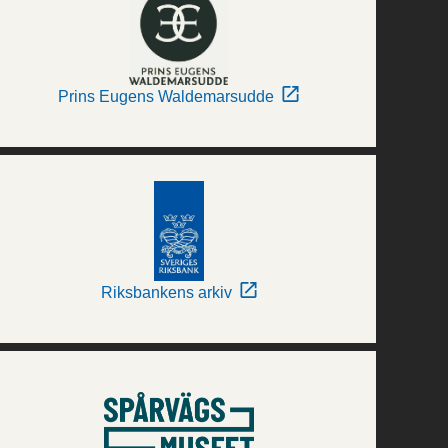
Prins Eugens Waldemarsudde
Riksbankens arkiv