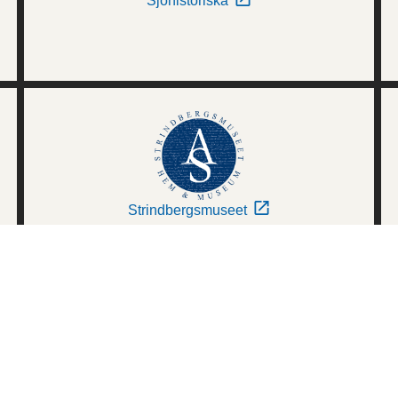
Sjöhistoriska
Strindbergsmuseet