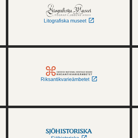
Litografiska museet
Riksantikvarieämbetet