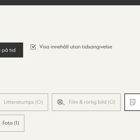
Visa innehåll utan tidsangivelse
a på tid
Litteraturtips
(
0
)
Film & rörlig bild
(
0
)
Foto
(
1
)