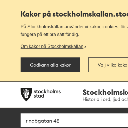
Kakor på stockholmskallan
.st
På Stockholmskällan använder vi kakor, cookies, för a
fungera på ett bra sätt för dig.
Om kakor på Stockholmskällan
Godkänn alla kakor
Välj vilka kak
Till
Till
Stockholmsk
navigationen
huvudinnehållet
Historia i ord, ljud oc
Sök
Fritextsök