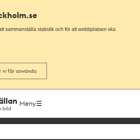
ockholm.se
tt sammanställa statistik och för att webbplatsen ska
or vi får använda
ällan
Meny
h bild