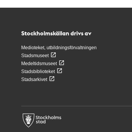
Kontakt
Stockholmskällan
Stockholmskällan drivs av
Medioteket, utbildningsförvaltningen
Stadsmuseet
Medeltidsmuseet
Stadsbiblioteket
Stadsarkivet