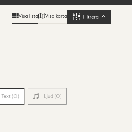
Visa karta
Visa lista
Filtrera
Filtrera
Text
(
0
)
Ljud
(
0
)