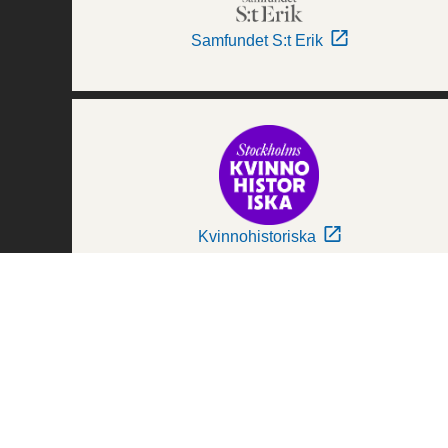
Samfundet S:t Erik
Kvinnohistoriska
Världskulturmuseerna