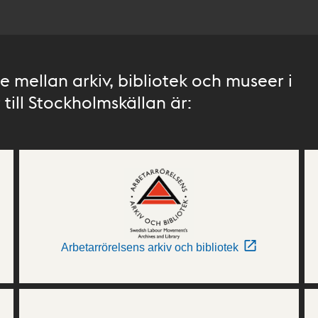
 mellan arkiv, bibliotek och museer i
till Stockholmskällan är:
Arbetarrörelsens arkiv och bibliotek