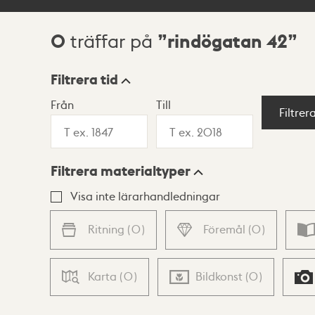
0
rindögatan 42
träffar på
Sökresultat
Filtrera tid
Från
Till
Visningsläge
Filtrer
Filtrera materialtyper
Lista
Karta
Visa inte lärarhandledningar
Ritning
(
0
)
Föremål
(
0
)
Karta
(
0
)
Bildkonst
(
0
)