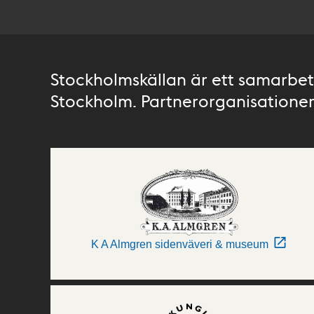
Stockholmskällan är ett samarbete
Stockholm. Partnerorganisationer 
K A Almgren sidenväveri & museum