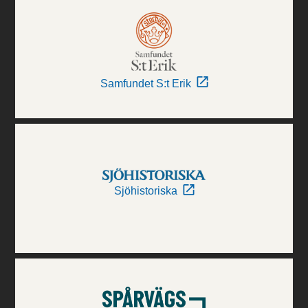
Samfundet S:t Erik
Sjöhistoriska