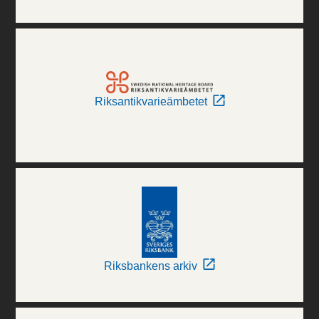
Riksantikvarieämbetet
Riksbankens arkiv