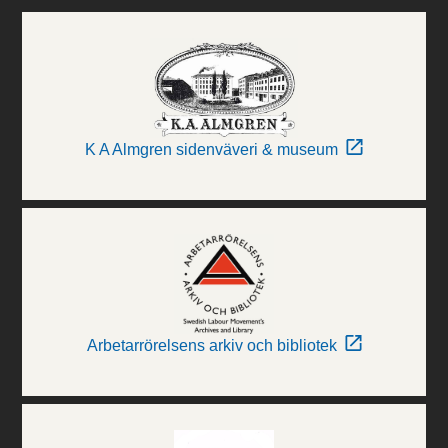
K A Almgren sidenväveri & museum
Arbetarrörelsens arkiv och bibliotek