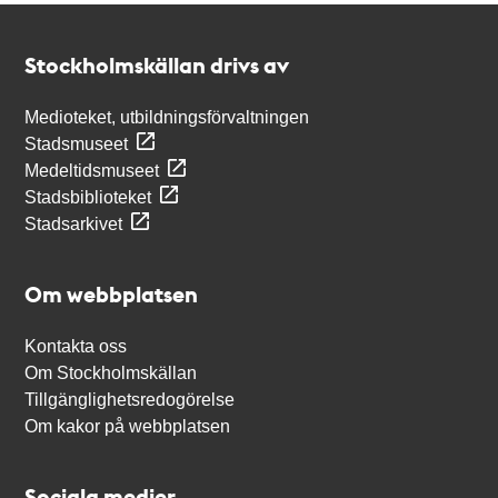
Kontakt
Stockholmskällan
Stockholmskällan drivs av
Medioteket, utbildningsförvaltningen
Stadsmuseet
Medeltidsmuseet
Stadsbiblioteket
Stadsarkivet
Om webbplatsen
Kontakta oss
Om Stockholmskällan
Tillgänglighetsredogörelse
Om kakor på webbplatsen
Sociala medier