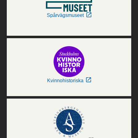
Spårvägsmuseet
Kvinnohistoriska