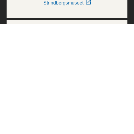
Strindbergsmuseet
Thielska Galleriet
Världskulturmuseerna