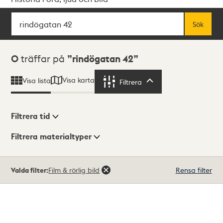
Sök
Fritextsök
Sök
Sökresultat
0
träffar på
rindögatan 42
Visa karta
Visa lista
Filtrera
Filtrera
Filtrera tid
Filtrera materialtyper
Visningsläge
Totalt
Valda filter:
Film & rörlig bild
Rensa filter
0
träffar
Lista
Karta