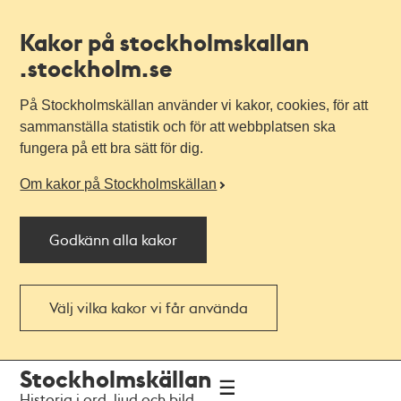
Kakor på stockholmskallan
.stockholm.se
På Stockholmskällan använder vi kakor, cookies, för att
sammanställa statistik och för att webbplatsen ska
fungera på ett bra sätt för dig.
Om kakor på Stockholmskällan
Godkänn alla kakor
Välj vilka kakor vi får använda
Till
Till
Stockholmskällan
navigationen
huvudinnehållet
Historia i ord, ljud och bild