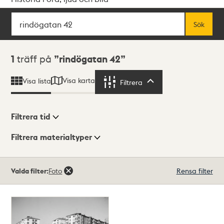
Sök
Fritextsök
Sök
Sökresultat
1
träff på
rindögatan 42
Visa karta
Visa lista
Filtrera
Filtrera
Filtrera tid
Filtrera materialtyper
Visningsläge
Totalt
Valda filter:
Foto
Rensa filter
1
träffar
Lista
Karta