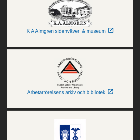
K A Almgren sidenväveri & museum
Arbetarrörelsens arkiv och bibliotek