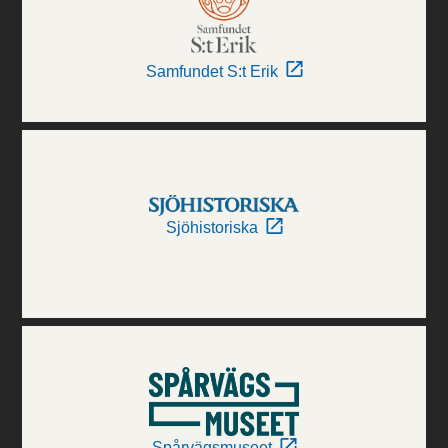
Samfundet S:t Erik
Sjöhistoriska
Spårvägsmuseet