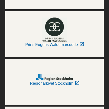
Prins Eugens Waldemarsudde
Regionarkivet Stockholm