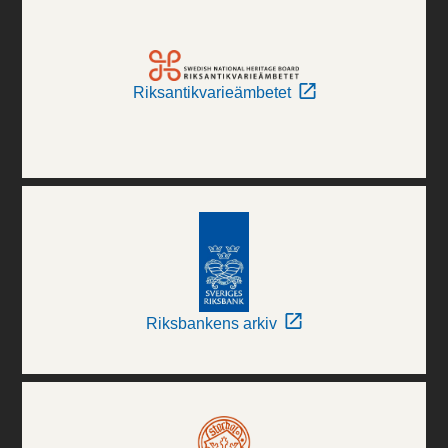
Riksantikvarieämbetet
Riksbankens arkiv