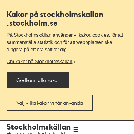
Kakor på stockholmskallan
.stockholm.se
På Stockholmskällan använder vi kakor, cookies, för att
sammanställa statistik och för att webbplatsen ska
fungera på ett bra sätt för dig.
Om kakor på Stockholmskällan
Godkänn alla kakor
Välj vilka kakor vi får använda
Till
Till
Stockholmskällan
navigationen
huvudinnehållet
Historia i ord, ljud och bild