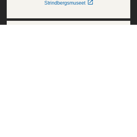
Strindbergsmuseet
Thielska Galleriet
Världskulturmuseerna