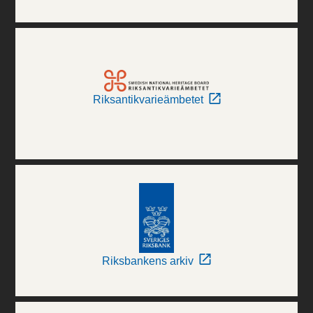
Riksantikvarieämbetet
Riksbankens arkiv