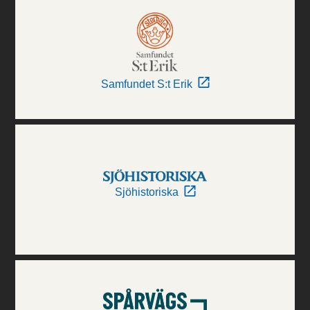
Samfundet S:t Erik
Sjöhistoriska