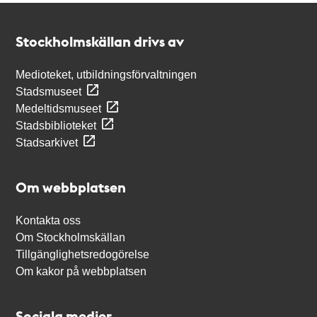
Kontakt
Stockholmskällan
Stockholmskällan drivs av
Medioteket, utbildningsförvaltningen
Stadsmuseet
Medeltidsmuseet
Stadsbiblioteket
Stadsarkivet
Om webbplatsen
Kontakta oss
Om Stockholmskällan
Tillgänglighetsredogörelse
Om kakor på webbplatsen
Sociala medier