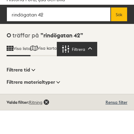
Sök
Fritextsök
Sök
Sökresultat
0
träffar på
rindögatan 42
Visa karta
Visa lista
Filtrera
Filtrera
Filtrera tid
Filtrera materialtyper
Visningsläge
Totalt
Valda filter:
Ritning
Rensa filter
0
träffar
Lista
Karta