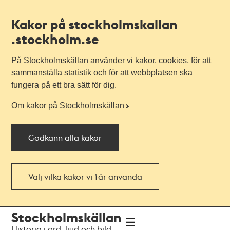
Kakor på stockholmskallan
.stockholm.se
På Stockholmskällan använder vi kakor, cookies, för att
sammanställa statistik och för att webbplatsen ska
fungera på ett bra sätt för dig.
Om kakor på Stockholmskällan
Godkänn alla kakor
Välj vilka kakor vi får använda
Till
Till
Stockholmskällan
navigationen
huvudinnehållet
Historia i ord, ljud och bild