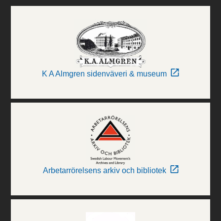
K A Almgren sidenväveri & museum
Arbetarrörelsens arkiv och bibliotek