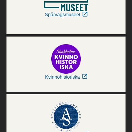
Spårvägsmuseet
Kvinnohistoriska