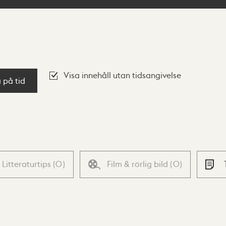
Visa innehåll utan tidsangivelse
a på tid
Litteraturtips
(
0
)
Film & rörlig bild
(
0
)