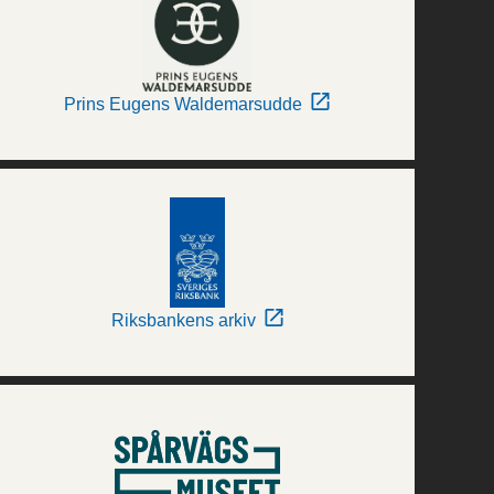
Prins Eugens Waldemarsudde
Riksbankens arkiv