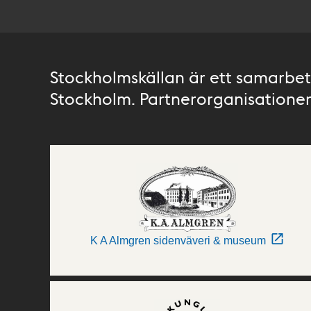
Stockholmskällan är ett samarbete
Stockholm. Partnerorganisationer 
K A Almgren sidenväveri & museum