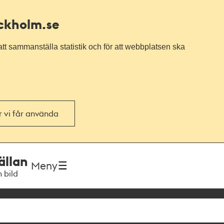
ockholm.se
tt sammanställa statistik och för att webbplatsen ska
or vi får använda
ällan
Meny
h bild