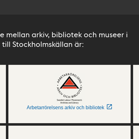
 mellan arkiv, bibliotek och museer i
till Stockholmskällan är:
Arbetarrörelsens arkiv och bibliotek