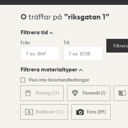
0
riksgatan 1
träffar på
Sökresultat
Filtrera tid
Från
Till
Visningsläge
Filtrer
Filtrera materialtyper
Lista
Karta
Visa inte lärarhandledningar
Ritning
(
0
)
Föremål
(
1
)
Bildkonst
(
0
)
Foto
(
29
)