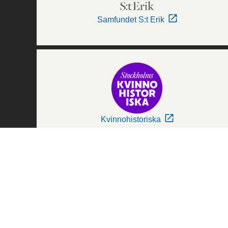
Samfundet S:t Erik
Kvinnohistoriska
Världskulturmuseerna