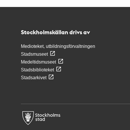
Kontakt
Stockholmskällan
Stockholmskällan drivs av
Medioteket, utbildningsförvaltningen
Stadsmuseet
Medeltidsmuseet
Stadsbiblioteket
Stadsarkivet