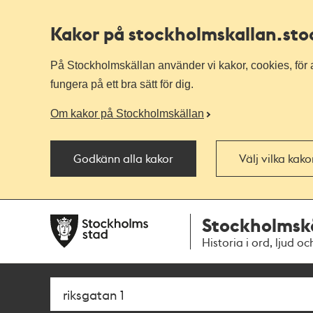
Kakor på stockholmskallan
.st
På Stockholmskällan använder vi kakor, cookies, för a
fungera på ett bra sätt för dig.
Om kakor på Stockholmskällan
Godkänn alla kakor
Välj vilka kak
Till
Till
Stockholmsk
navigationen
huvudinnehållet
Historia i ord, ljud oc
Sök
Fritextsök