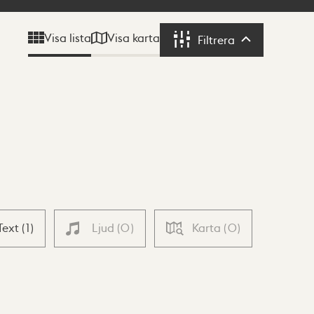
Visa karta
Visa lista
Filtrera
Filtrera
Text
(
1
)
Ljud
(
0
)
Karta
(
0
)