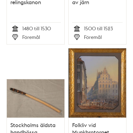
relingskanon
av järn
1480 till 1530
1500 till 1523
Tid
Tid
Föremål
Föremål
Typ
Typ
Stockholms äldsta
Folkliv vid
handbössa
Munkbrotorget