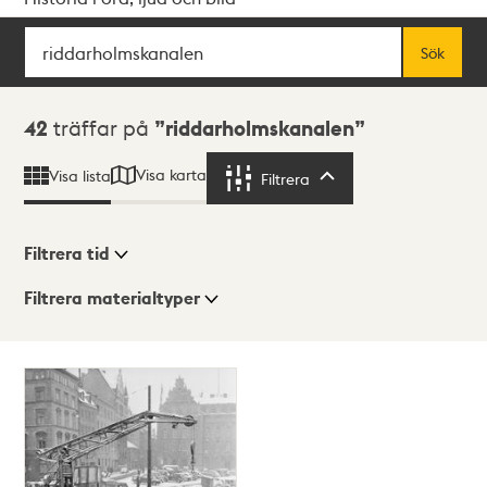
Sök
Fritextsök
Sök
Sökresultat
42
träffar på
riddarholmskanalen
Visa karta
Visa lista
Filtrera
Filtrera
Filtrera tid
Filtrera materialtyper
Visningsläge
Totalt
42
träffar
Lista
Karta