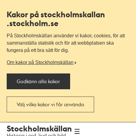
Kakor på stockholmskallan
.stockholm.se
På Stockholmskällan använder vi kakor, cookies, för att
sammanställa statistik och för att webbplatsen ska
fungera på ett bra sätt för dig.
Om kakor på Stockholmskällan
Godkänn alla kakor
Välj vilka kakor vi får använda
Till
Till
Stockholmskällan
navigationen
huvudinnehållet
Historia i ord, ljud och bild