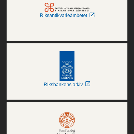
Riksantikvarieämbetet
Riksbankens arkiv