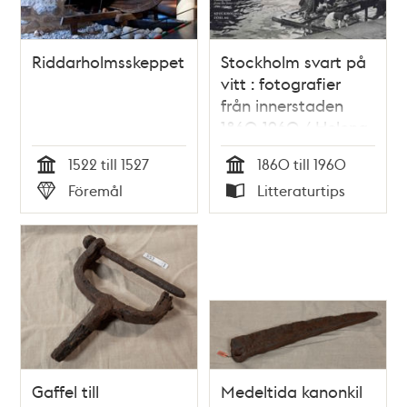
Riddarholmsskeppet
Stockholm svart på
vitt : fotografier
från innerstaden
1860-1960 / Helena
Friman
1522 till 1527
1860 till 1960
Tid
Tid
Föremål
Litteraturtips
Typ
Typ
Gaffel till
Medeltida kanonkil