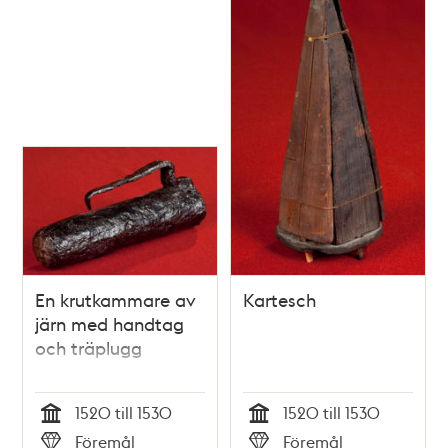
En krutkammare av
Kartesch
järn med handtag
och träplugg
1520 till 1530
1520 till 1530
Tid
Tid
Föremål
Föremål