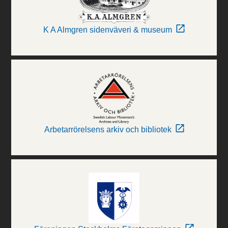
K A Almgren sidenväveri & museum
Arbetarrörelsens arkiv och bibliotek