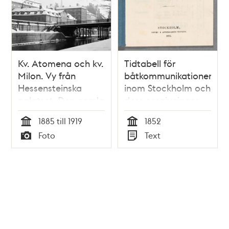
Kv. Atomena och kv.
Tidtabell för
Milon. Vy från
båtkommunikationen
Hessensteinska
inom Stockholm och
palatset. Den gamla
dess omgivningar
Riddarholmsbron
1885 till 1919
1852
revs 1952 i samband
Tid
Tid
Foto
Text
med att
Typ
Typ
tunnelbanan och
Centralbron anlades
Tidigare