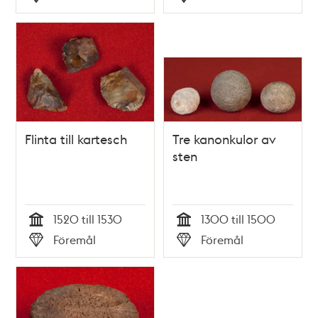
Typ
Typ
Flinta till kartesch
Tre kanonkulor av
sten
1520 till 1530
1300 till 1500
Tid
Tid
Föremål
Föremål
Typ
Typ