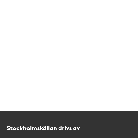
Kontakt
Stockholmskällan
Stockholmskällan drivs av