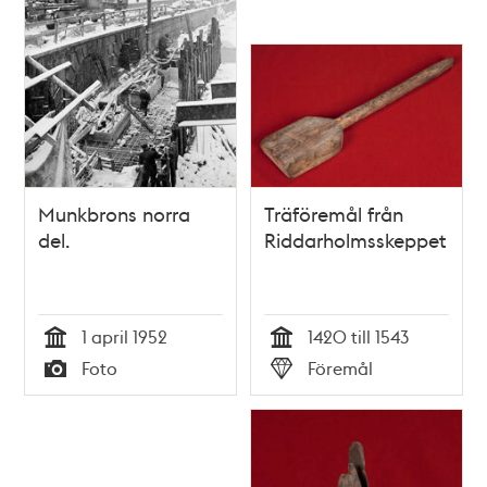
Munkbrons norra
Träföremål från
del.
Riddarholmsskeppet
1 april 1952
1420 till 1543
Tid
Tid
Foto
Föremål
Typ
Typ