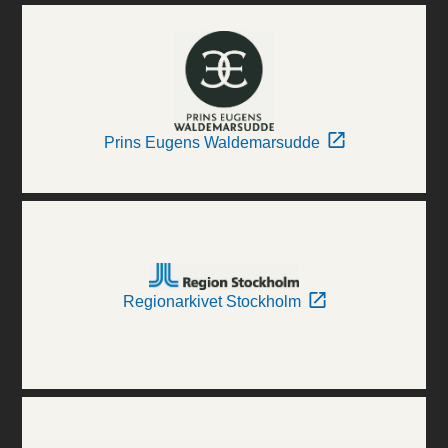
Prins Eugens Waldemarsudde
Regionarkivet Stockholm