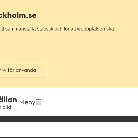
ockholm.se
tt sammanställa statistik och för att webbplatsen ska
or vi får använda
ällan
Meny
h bild