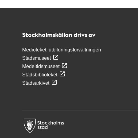
Kontakt
Stockholmskällan
Stockholmskällan drivs av
Medioteket, utbildningsförvaltningen
Stadsmuseet
Medeltidsmuseet
Stadsbiblioteket
Stadsarkivet