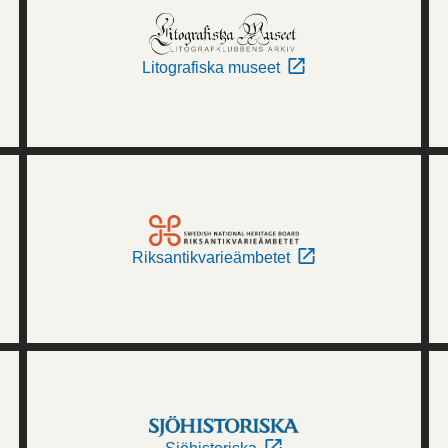
Litografiska museet
Riksantikvarieämbetet