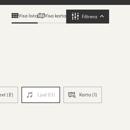
Visa karta
Visa lista
Filtrera
Filtrera
ext
(
2
)
Ljud
(
0
)
Karta
(
1
)