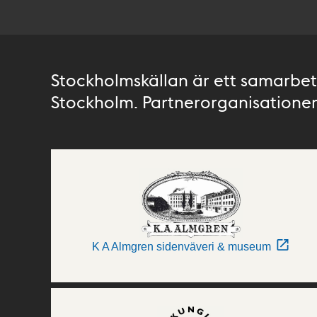
Stockholmskällan är ett samarbete
Stockholm. Partnerorganisationer 
K A Almgren sidenväveri & museum