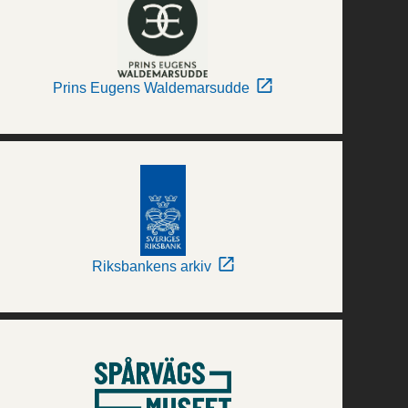
Prins Eugens Waldemarsudde
Riksbankens arkiv