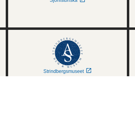
Sjöhistoriska
Strindbergsmuseet