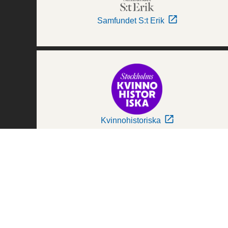
Samfundet S:t Erik
Kvinnohistoriska
Världskulturmuseerna