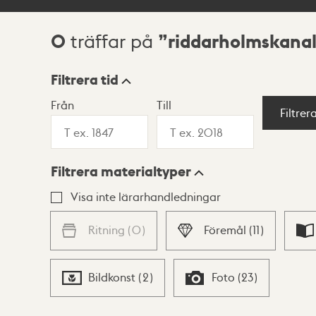
0
riddarholmskana
träffar på
Sökresultat
Filtrera tid
Från
Till
Visningsläge
Filtrer
Filtrera materialtyper
Lista
Karta
Visa inte lärarhandledningar
Ritning
(
0
)
Föremål
(
11
)
Bildkonst
(
2
)
Foto
(
23
)