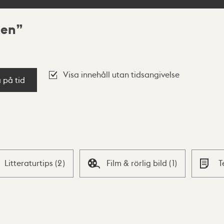
len
Visa innehåll utan tidsangivelse
a på tid
Litteraturtips
(
2
)
Film & rörlig bild
(
1
)
T