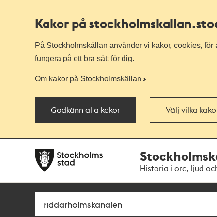
Kakor på stockholmskallan
.st
På Stockholmskällan använder vi kakor, cookies, för a
fungera på ett bra sätt för dig.
Om kakor på Stockholmskällan
Godkänn alla kakor
Välj vilka kak
Till
Till
Stockholmsk
navigationen
huvudinnehållet
Historia i ord, ljud oc
Sök
Fritextsök