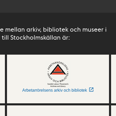
 mellan arkiv, bibliotek och museer i
till Stockholmskällan är:
Arbetarrörelsens arkiv och bibliotek