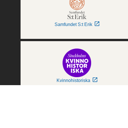
Samfundet S:t Erik
Kvinnohistoriska