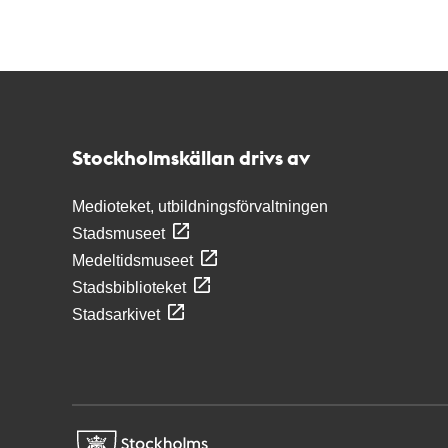
Kontakt
Stockholmskällan
Stockholmskällan drivs av
Medioteket, utbildningsförvaltningen
Stadsmuseet
Medeltidsmuseet
Stadsbiblioteket
Stadsarkivet