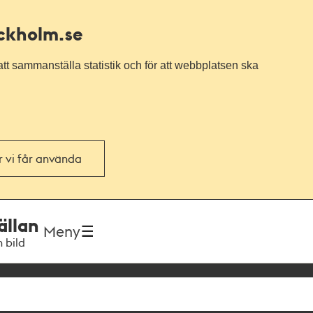
ockholm.se
tt sammanställa statistik och för att webbplatsen ska
or vi får använda
ällan
Meny
h bild