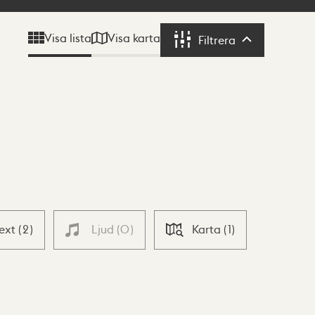
Visa karta
Visa lista
Filtrera
Filtrera
Text
(
2
)
Ljud
(
0
)
Karta
(
1
)