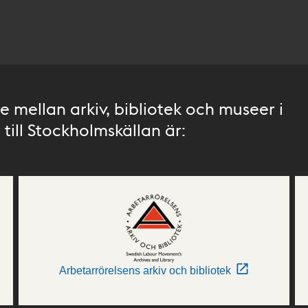
 mellan arkiv, bibliotek och museer i
till Stockholmskällan är:
Arbetarrörelsens arkiv och bibliotek