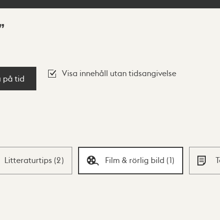
Visa innehåll utan tidsangivelse
a på tid
Litteraturtips
(
2
)
Film & rörlig bild
(
1
)