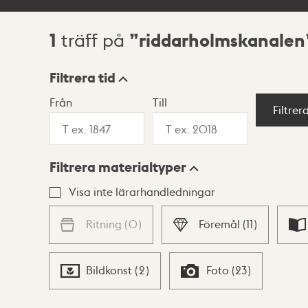
1
riddarholmskanalen
träff på
Sökresultat
Filtrera tid
Från
Till
Visningsläge
Filtrer
Filtrera materialtyper
Lista
Karta
Visa inte lärarhandledningar
Ritning
(
0
)
Föremål
(
11
)
Bildkonst
(
2
)
Foto
(
23
)