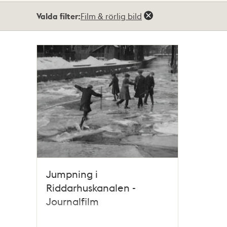
Totalt
Valda filter:
Film & rörlig bild
1
träffar
Jumpning i
Riddarhuskanalen -
Journalfilm