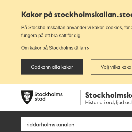
Kakor på stockholmskallan
.st
På Stockholmskällan använder vi kakor, cookies, för a
fungera på ett bra sätt för dig.
Om kakor på Stockholmskällan
Godkänn alla kakor
Välj vilka kak
Till
Till
Stockholmsk
navigationen
huvudinnehållet
Historia i ord, ljud oc
Sök
Fritextsök