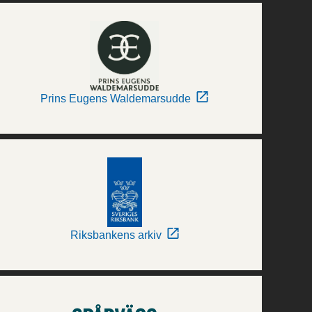
Prins Eugens Waldemarsudde
Riksbankens arkiv