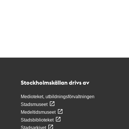
Kontakt
Stockholmskällan
Stockholmskällan drivs av
Medioteket, utbildningsförvaltningen
Stadsmuseet
Medeltidsmuseet
Stadsbiblioteket
Stadsarkivet