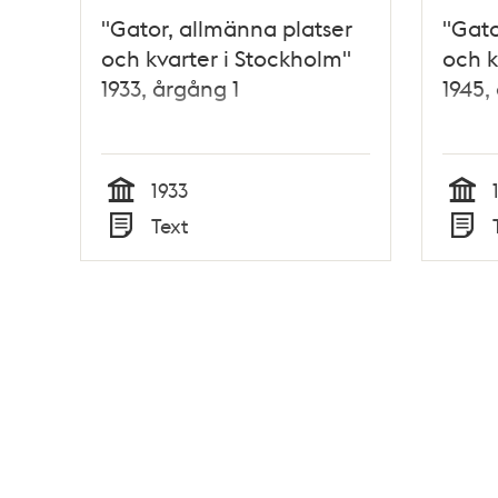
"Gator, allmänna platser
"Gato
och kvarter i Stockholm"
och k
1933, årgång 1
1945,
1933
Tid
Tid
Text
Typ
Typ