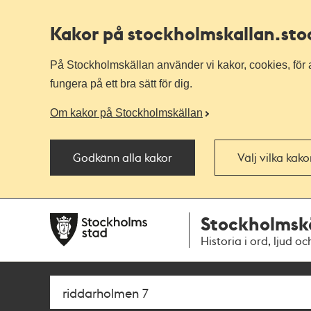
Kakor på stockholmskallan
.st
På Stockholmskällan använder vi kakor, cookies, för a
fungera på ett bra sätt för dig.
Om kakor på Stockholmskällan
Godkänn alla kakor
Välj vilka kak
Till
Till
Stockholmsk
navigationen
huvudinnehållet
Historia i ord, ljud oc
Sök
Fritextsök