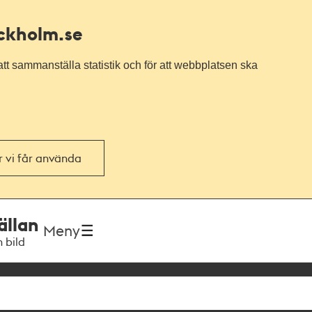
ockholm.se
tt sammanställa statistik och för att webbplatsen ska
or vi får använda
ällan
Meny
h bild