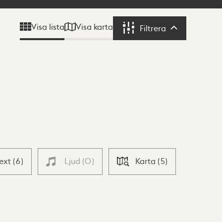
Visa karta
Visa lista
Filtrera
Filtrera
Text
(
6
)
Ljud
(
0
)
Karta
(
5
)