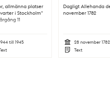
r, allmänna platser
Dagligt Allehanda d
varter i Stockholm"
november 1782
 årgång 11
1944 till 1945
28 november 1782
Tid
Text
Text
Typ
Tidigare