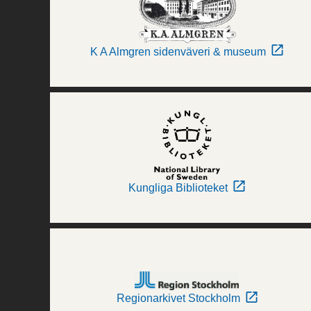
K A Almgren sidenväveri & museum
Kungliga Biblioteket
Regionarkivet Stockholm