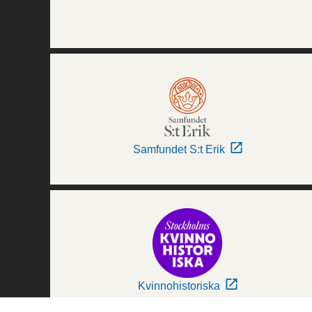
Samfundet S:t Erik
Kvinnohistoriska