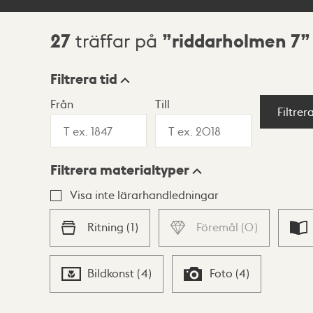
27
riddarholmen 7
träffar på
Sökresultat
Filtrera tid
Från
Till
Visningsläge
Filtrer
Filtrera materialtyper
Lista
Karta
Visa inte lärarhandledningar
Ritning
(
1
)
Föremål
(
0
)
Bildkonst
(
4
)
Foto
(
4
)