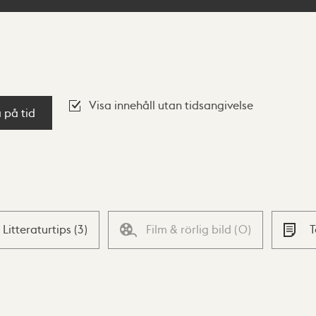
Visa innehåll utan tidsangivelse
a på tid
Litteraturtips
(
3
)
Film & rörlig bild
(
0
)