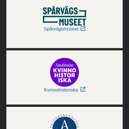
Spårvägsmuseet
Kvinnohistoriska