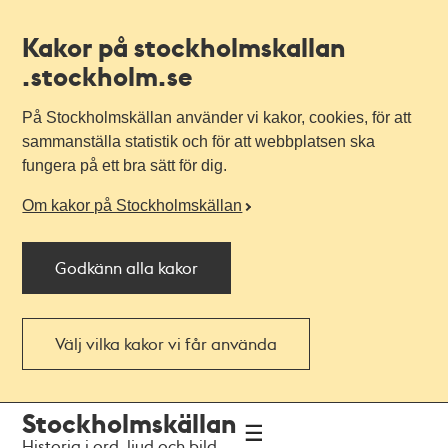
Kakor på stockholmskallan
.stockholm.se
På Stockholmskällan använder vi kakor, cookies, för att
sammanställa statistik och för att webbplatsen ska
fungera på ett bra sätt för dig.
Om kakor på Stockholmskällan
Godkänn alla kakor
Välj vilka kakor vi får använda
Till
Till
Stockholmskällan
navigationen
huvudinnehållet
Historia i ord, ljud och bild