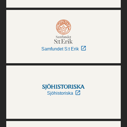
Samfundet S:t Erik
Sjöhistoriska