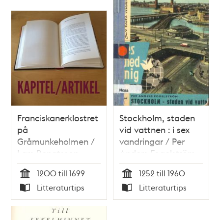
Franciskanerklostret
Stockholm, staden
på
vid vattnen : i sex
Gråmunkeholmen /
vandringar / Per
Lars Bengtsson
Anders Fogelström
1200 till 1699
1252 till 1960
Tid
Tid
Litteraturtips
Litteraturtips
Typ
Typ