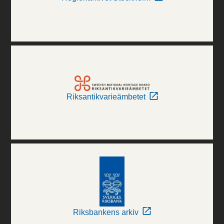
Riksantikvarieämbetet
Riksbankens arkiv