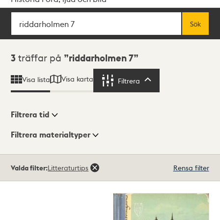
Sök
Fritextsök
Sök
Sökresultat
3
träffar på
riddarholmen 7
Visa karta
Visa lista
Filtrera
Filtrera
Filtrera tid
Filtrera materialtyper
Visningsläge
Totalt
Valda filter:
Litteraturtips
Rensa filter
3
träffar
Lista
Karta