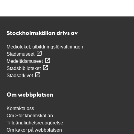
Kontakt
Stockholmskällan
Stockholmskällan drivs av
Medioteket, utbildningsförvaltningen
Stadsmuseet
Medeltidsmuseet
Stadsbiblioteket
Stadsarkivet
Om webbplatsen
Kontakta oss
Om Stockholmskällan
Tillgänglighetsredogörelse
Om kakor på webbplatsen