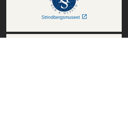
Strindbergsmuseet
Thielska Galleriet
Världskulturmuseerna