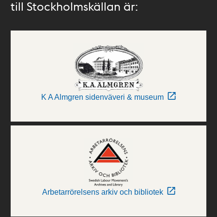
till Stockholmskällan är:
K A Almgren sidenväveri & museum
Arbetarrörelsens arkiv och bibliotek